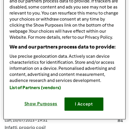
and our partners process data to provide. If trackers are
Lun, 10/07/2013 - 19:26
#3
disabled, some content and ads you see may not be as
iO HO ASPETTATO 25 GG ANCHE PERCHè L'ORDINE è
relevant to you. You can resurface this menu to change
STATO INOLTRATO IN RITARDO...MA A TE è ANDATA
your choices or withdraw consent at any time by
clicking the Show Purposes link on the bottom of the
PEGGIO :O
webpage .Your choices will have effect within our
Website. For more details, refer to our Privacy Policy.
In cima
We and our partners process data to provide:
Use precise geolocation data. Actively scan device
Accedi
o
registrati
per poter commentare
characteristics for identification. Store and/or access
information on a device. Personalised advertising and
Anonimo (non verificato)
content, advertising and content measurement,
audience research and services development.
List of Partners (vendors)
Show Purposes
I Accept
Lun, 10/07/2013 - 19:31
#4
Infatti, proprio così!