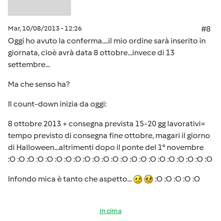
Mar, 10/08/2013 - 12:26
#8
Oggi ho avuto la conferma....il mio ordine sarà inserito in
giornata, cioè avrà data 8 ottobre...invece di 13
settembre...
Ma che senso ha?
Il count-down inizia da oggi:
8 ottobre 2013 + consegna prevista 15-20 gg lavorativi=
tempo previsto di consegna fine ottobre, magari il giorno
di Halloween...altrimenti dopo il ponte del 1° novembre
:O :O :O :O :O :O :O :O :O :O :O :O :O :O :O :O :O :O :O :O :O :O
Infondo mica è tanto che aspetto...
:O :O :O :O :O
In cima