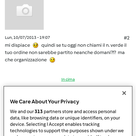
Lun, 10/07/2013 - 19:07
#2
mi dispiace
quindi se tu oggi non chiami il n. verde il
tuo ordine non sarebbe partito neanche domani?!? ma
che organizzazione
In cima
Accedi
o
registrati
per poter commentare
We Care About Your Privacy
ammila
Iscritto : 07.10.2010
We and our
313
partners store and access personal
data, like browsing data or unique identifiers, on your
device. Selecting I Accept enables tracking
technologies to support the purposes shown under we