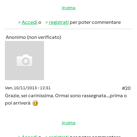
In cima
Accedi
o
registrati
per poter commentare
Anonimo (non verificato)
Ven, 10/11/2013 - 12:31
#20
Grazie, sei carinissima. Ormai sono rassegnata....prima o
poi arriverà
In cima