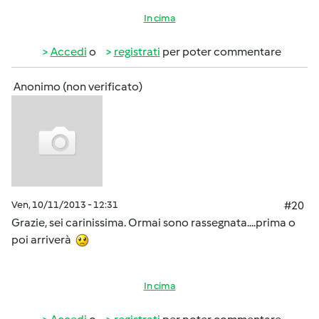
In cima
Accedi
o
registrati
per poter commentare
Anonimo (non verificato)
Ven, 10/11/2013 - 12:31
#20
Grazie, sei carinissima. Ormai sono rassegnata....prima o
poi arriverà
In cima