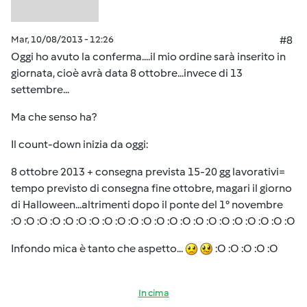
Mar, 10/08/2013 - 12:26
#8
Oggi ho avuto la conferma....il mio ordine sarà inserito in
giornata, cioè avrà data 8 ottobre...invece di 13
settembre...
Ma che senso ha?
Il count-down inizia da oggi:
8 ottobre 2013 + consegna prevista 15-20 gg lavorativi=
tempo previsto di consegna fine ottobre, magari il giorno
di Halloween...altrimenti dopo il ponte del 1° novembre
:O :O :O :O :O :O :O :O :O :O :O :O :O :O :O :O :O :O :O :O :O :O
Infondo mica è tanto che aspetto...
:O :O :O :O :O
In cima