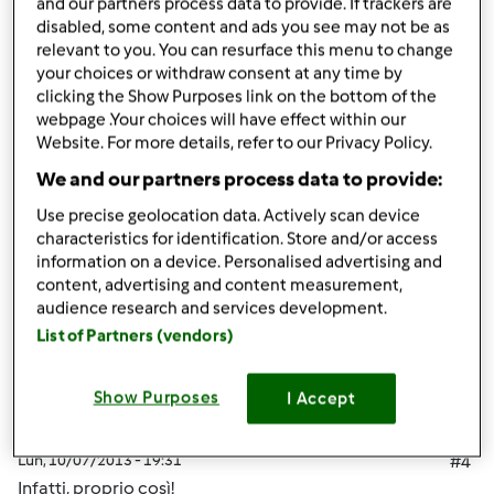
and our partners process data to provide. If trackers are
Lun, 10/07/2013 - 19:26
#3
disabled, some content and ads you see may not be as
iO HO ASPETTATO 25 GG ANCHE PERCHè L'ORDINE è
relevant to you. You can resurface this menu to change
STATO INOLTRATO IN RITARDO...MA A TE è ANDATA
your choices or withdraw consent at any time by
clicking the Show Purposes link on the bottom of the
PEGGIO :O
webpage .Your choices will have effect within our
Website. For more details, refer to our Privacy Policy.
In cima
We and our partners process data to provide:
Use precise geolocation data. Actively scan device
Accedi
o
registrati
per poter commentare
characteristics for identification. Store and/or access
information on a device. Personalised advertising and
Anonimo (non verificato)
content, advertising and content measurement,
audience research and services development.
List of Partners (vendors)
Show Purposes
I Accept
Lun, 10/07/2013 - 19:31
#4
Infatti, proprio così!