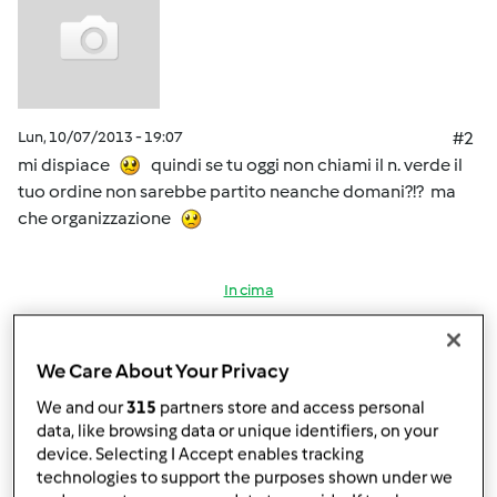
Lun, 10/07/2013 - 19:07
#2
mi dispiace
quindi se tu oggi non chiami il n. verde il
tuo ordine non sarebbe partito neanche domani?!? ma
che organizzazione
In cima
Accedi
o
registrati
per poter commentare
We Care About Your Privacy
ammila
Iscritto : 07.10.2010
We and our
315
partners store and access personal
data, like browsing data or unique identifiers, on your
device. Selecting I Accept enables tracking
technologies to support the purposes shown under we