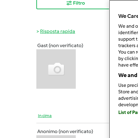
Filtro
I ris
We Care
We and 
Risposta rapida
identifie
support t
Gast (non verificato)
trackers 
Lun, 1
You can r
by clicki
Ci
have effe
We and 
Use preci
Store and
advertis
develop
List of P
In cima
Anonimo (non verificato)
Lun, 1