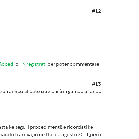
#12
Accedi
o
registrati
per poter commentare
#13
 un amico alleato sia x chi è in gamba a far da
basta ke segui i procedimenti),e ricordati ke
quando ti arriva, io ce l'ho da agosto 2011,però