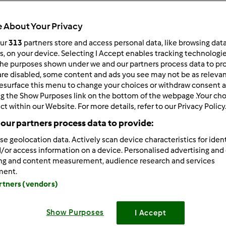
ultati più recenti
10
 About Your Privacy
our
313
partners store and access personal data, like browsing dat
rs, on your device. Selecting I Accept enables tracking technologi
he purposes shown under we and our partners process data to prov
are disabled, some content and ads you see may not be as relevan
0/28/2013 - 12:46
esurface this menu to change your choices or withdraw consent a
ng the Show Purposes link on the bottom of the webpage .Your choi
 sono anch'io. Affianco al mio vetusto TM 3300 il mio nuovo TM3
ct within our Website. For more details, refer to our Privacy Policy
our partners process data to provide:
se geolocation data. Actively scan device characteristics for ident
/or access information on a device. Personalised advertising and
ing and content measurement, audience research and services
ment.
artners (vendors)
Show Purposes
I Accept
0/28/2013 - 13:22