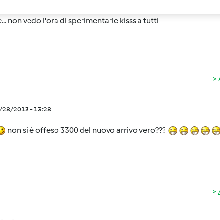
o a tutti aspettando con ansia l'arrivo del mio Bimby.... sto i
e... non vedo l'ora di sperimentarle kisss a tutti
0/28/2013 - 13:28
non si è offeso 3300 del nuovo arrivo vero???