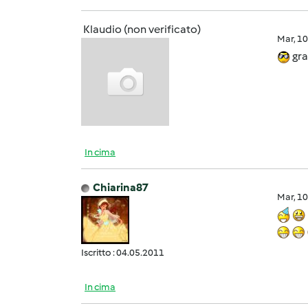
Klaudio (non verificato)
Mar, 1
gra
In cima
Chiarina87
Mar, 1
Iscritto : 04.05.2011
In cima