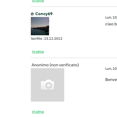
In cima
Concy69
Lun, 1
ciao 
Iscritto : 15.12.2012
In cima
Anonimo (non verificato)
Lun, 1
Benve
In cima