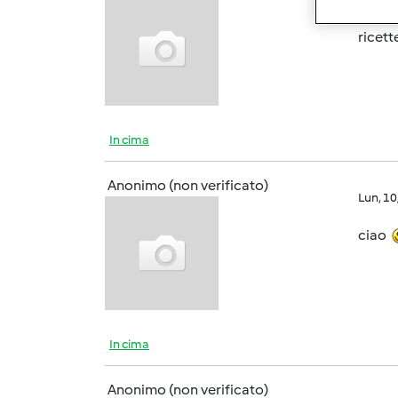
cia
ricett
In cima
Anonimo (non verificato)
Lun, 1
ciao
In cima
Anonimo (non verificato)