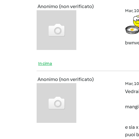
Anonimo (non verificato)
Mar, 1
bwnv
In cima
Anonimo (non verificato)
Mar, 1
Vedrai
mangia
e sia 
puoi b