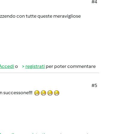
#4
mpazzendo con tutte queste meravigliose
Accedi
o
registrati
per poter commentare
#5
un successone!!!!