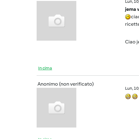
Lun, 1
jema 
cia
ricett
Ciao 
In cima
Anonimo (non verificato)
Lun, 1