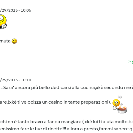
0/29/2013 - 10:06
enuta
0/29/2013 - 10:10
...Sara' ancora più bello dedicarsi alla cucina,xkè secondo me è
re,(xkè ti velocizza un casino in tante preparazioni),
x chi nn è tanto bravo a far da mangiare ( xkè lui ti aiuta molto.
enissimo fare le tue di ricette!!!! allora a presto,fammi sapere 