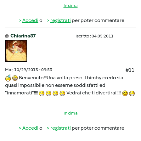
In cima
Accedi
o
registrati
per poter commentare
Chiarina87
Iscritto : 04.05.2011
Mar, 10/29/2013 - 09:53
#11
Benvenuto!!!Una volta preso il bimby credo sia
quasi impossibile non esserne soddisfatti ed
"innamorati"!!!!
Vedrai che ti divertirai!!!!!
In cima
Accedi
o
registrati
per poter commentare