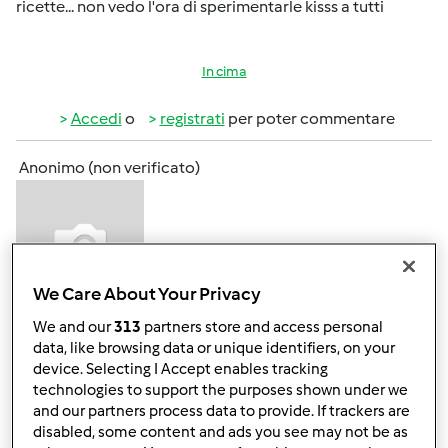
ricette... non vedo l'ora di sperimentarle kisss a tutti
In cima
Accedi
o
registrati
per poter commentare
Anonimo (non verificato)
We Care About Your Privacy
We and our
313
partners store and access personal
Lun, 10/28/2013 - 13:28
#3
data, like browsing data or unique identifiers, on your
ciao
non si è offeso 3300 del nuovo arrivo vero???
device. Selecting I Accept enables tracking
technologies to support the purposes shown under we
and our partners process data to provide. If trackers are
disabled, some content and ads you see may not be as