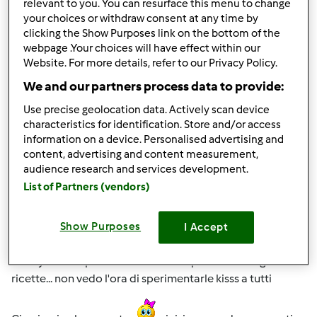
relevant to you. You can resurface this menu to change
your choices or withdraw consent at any time by
In cima
clicking the Show Purposes link on the bottom of the
webpage .Your choices will have effect within our
Accedi
o
registrati
per poter commentare
Website. For more details, refer to our Privacy Policy.
We and our partners process data to provide:
Anonimo (non verificato)
Use precise geolocation data. Actively scan device
characteristics for identification. Store and/or access
information on a device. Personalised advertising and
content, advertising and content measurement,
audience research and services development.
List of Partners (vendors)
Lun, 10/28/2013 - 13:29
#4
Show Purposes
jema wrote:
I Accept
ciao a tutti aspettando con ansia l'arrivo del mio
Bimby.... sto impazzendo con tutte queste meravigliose
ricette... non vedo l'ora di sperimentarle kisss a tutti