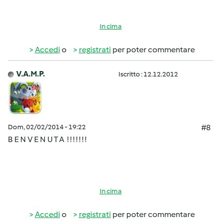
In cima
Accedi
o
registrati
per poter commentare
V.A.M.P.
Iscritto : 12.12.2012
Dom, 02/02/2014 - 19:22
#8
B E N V E N U T A ! ! ! ! ! ! !
In cima
Accedi
o
registrati
per poter commentare