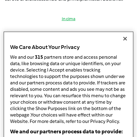
In cima
Accedi
o
registrati
per poter commentare
We Care About Your Privacy
Anonimo (non verificato)
We and our
315
partners store and access personal
data, like browsing data or unique identifiers, on your
device. Selecting I Accept enables tracking
technologies to support the purposes shown under we
and our partners process data to provide. If trackers are
disabled, some content and ads you see may not be as
relevant to you. You can resurface this menu to change
Dom, 02/02/2014 - 11:17
#2
your choices or withdraw consent at any time by
benvenuta giusy91
clicking the Show Purposes link on the bottom of the
webpage .Your choices will have effect within our
ma sei giovanissima!!!! bello!!! crescerai col bimby
Website. For more details, refer to our Privacy Policy.
quando hai bisogno chiedi pure, ce sempre qualcuno
We and our partners process data to provide: