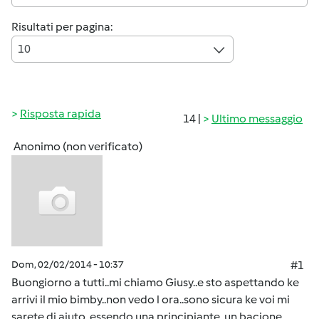
Risultati per pagina:
10
Risposta rapida
14 |
Ultimo messaggio
Anonimo (non verificato)
Dom, 02/02/2014 - 10:37
#1
Buongiorno a tutti..mi chiamo Giusy..e sto aspettando ke
arrivi il mio bimby..non vedo l ora..sono sicura ke voi mi
sarete di aiuto..essendo una principiante..un bacione..