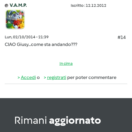
V.A.M.P.
Iscritto : 12.12.2012
Lun, 02/10/2014 - 21:39
#14
CIAO Giusy...come sta andando???
In cima
Accedi
o
registrati
per poter commentare
Rimani
aggiornato