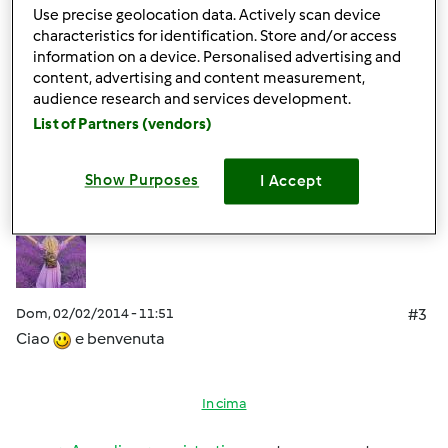
pronto a rispondere
Use precise geolocation data. Actively scan device
characteristics for identification. Store and/or access
information on a device. Personalised advertising and
content, advertising and content measurement,
audience research and services development.
In cima
List of Partners (vendors)
Accedi
o
registrati
per poter commentare
Show Purposes
I Accept
Antonella Morrone
Iscritto : 25.02.2010
Dom, 02/02/2014 - 11:51
#3
Ciao
e benvenuta
In cima