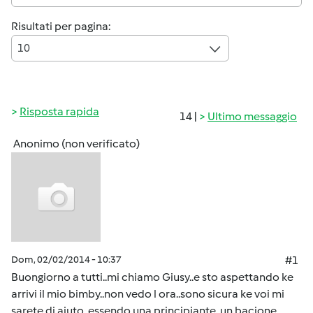
Risultati per pagina:
10
Risposta rapida
14 |
Ultimo messaggio
Anonimo (non verificato)
Dom, 02/02/2014 - 10:37
#1
Buongiorno a tutti..mi chiamo Giusy..e sto aspettando ke
arrivi il mio bimby..non vedo l ora..sono sicura ke voi mi
sarete di aiuto..essendo una principiante..un bacione..