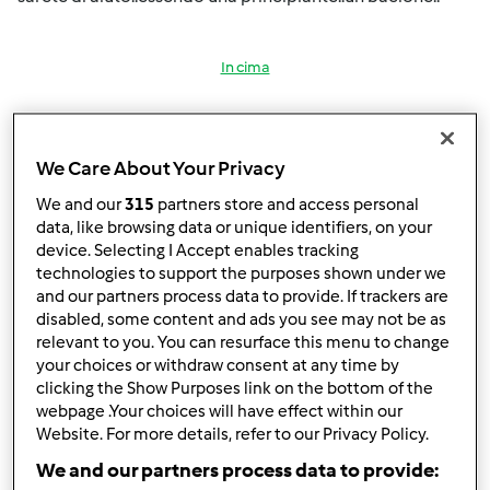
In cima
Accedi
o
registrati
per poter commentare
We Care About Your Privacy
Anonimo (non verificato)
We and our
315
partners store and access personal
data, like browsing data or unique identifiers, on your
device. Selecting I Accept enables tracking
technologies to support the purposes shown under we
and our partners process data to provide. If trackers are
disabled, some content and ads you see may not be as
relevant to you. You can resurface this menu to change
Dom, 02/02/2014 - 11:17
#2
your choices or withdraw consent at any time by
benvenuta giusy91
clicking the Show Purposes link on the bottom of the
webpage .Your choices will have effect within our
ma sei giovanissima!!!! bello!!! crescerai col bimby
Website. For more details, refer to our Privacy Policy.
quando hai bisogno chiedi pure, ce sempre qualcuno
We and our partners process data to provide: