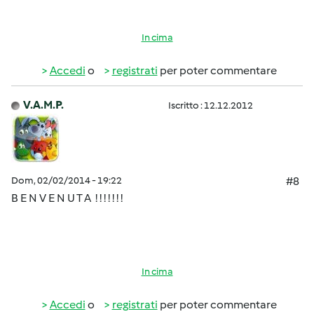
In cima
Accedi
o
registrati
per poter commentare
V.A.M.P.
Iscritto : 12.12.2012
Dom, 02/02/2014 - 19:22
#8
B E N V E N U T A ! ! ! ! ! ! !
In cima
Accedi
o
registrati
per poter commentare