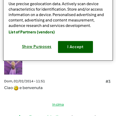
pronto a rispondere
Use precise geolocation data. Actively scan device
characteristics for identification. Store and/or access
information on a device. Personalised advertising and
content, advertising and content measurement,
audience research and services development.
In cima
List of Partners (vendors)
Accedi
o
registrati
per poter commentare
Show Purposes
I Accept
Antonella Morrone
Iscritto : 25.02.2010
Dom, 02/02/2014 - 11:51
#3
Ciao
e benvenuta
In cima