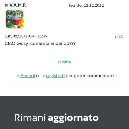
V.A.M.P.
Iscritto : 12.12.2012
Lun, 02/10/2014 - 21:39
#14
CIAO Giusy...come sta andando???
In cima
Accedi
o
registrati
per poter commentare
Rimani
aggiornato