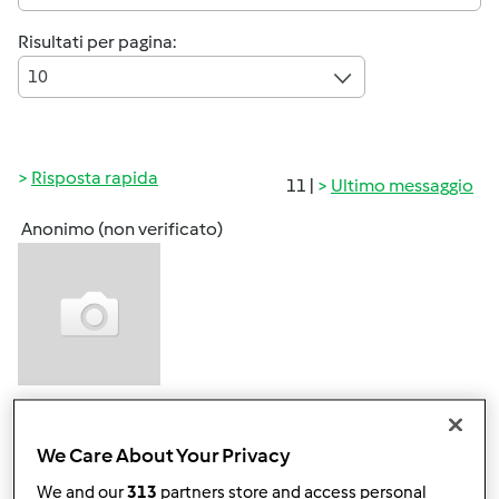
Risultati per pagina:
10
Risposta rapida
11 |
Ultimo messaggio
Anonimo (non verificato)
Dom, 02/02/2014 - 21:34
#1
We Care About Your Privacy
salve ragazzi! È da tanto che SN inscritta ma non ho
We and our
313
partners store and access personal