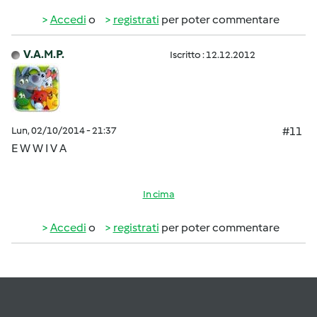
Accedi
o
registrati
per poter commentare
V.A.M.P.
Iscritto : 12.12.2012
Lun, 02/10/2014 - 21:37
#11
E W W I V A
In cima
Accedi
o
registrati
per poter commentare