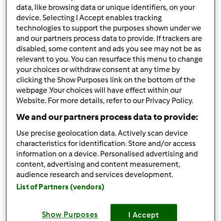
avuto mai un po di tempo per dedicarmi al forum. Io oltre
data, like browsing data or unique identifiers, on your
ad avere il bimby SN anche un incaricata alla vendita.
device. Selecting I Accept enables tracking
Viva il bimby
technologies to support the purposes shown under we
and our partners process data to provide. If trackers are
disabled, some content and ads you see may not be as
relevant to you. You can resurface this menu to change
In cima
your choices or withdraw consent at any time by
clicking the Show Purposes link on the bottom of the
Accedi
o
registrati
per poter commentare
webpage .Your choices will have effect within our
Website. For more details, refer to our Privacy Policy.
Anonimo (non verificato)
We and our partners process data to provide:
Use precise geolocation data. Actively scan device
characteristics for identification. Store and/or access
information on a device. Personalised advertising and
content, advertising and content measurement,
audience research and services development.
List of Partners (vendors)
Lun, 02/03/2014 - 07:14
#2
benvenuta felicia
Show Purposes
I Accept