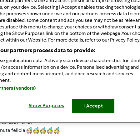
our
313
partners store and access personal data, like browsing dat
ultati più recenti
10
rs, on your device. Selecting I Accept enables tracking technologi
he purposes shown under we and our partners process data to prov
are disabled, some content and ads you see may not be as relevan
esurface this menu to change your choices or withdraw consent a
ng the Show Purposes link on the bottom of the webpage .Your choi
ct within our Website. For more details, refer to our Privacy Policy
our partners process data to provide:
2/02/2014 - 21:34
se geolocation data. Actively scan device characteristics for ident
salve ragazzi! È da tanto che SN inscritta ma non ho avuto mai
/or access information on a device. Personalised advertising and
ing and content measurement, audience research and services
ad avere il bimby SN anche un incaricata alla vendita. Viva il b
ment.
artners (vendors)
Show Purposes
I Accept
2/03/2014 - 07:14
nuta felicia