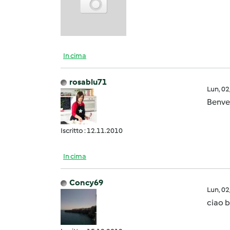
In cima
rosablu71
Lun, 0
Benv
Iscritto : 12.11.2010
In cima
Concy69
Lun, 0
ciao 