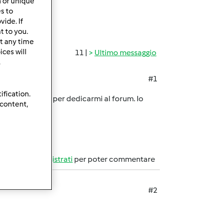
a or unique
es to
ide. If
t to you.
t any time
ces will
11 |
Ultimo messaggio
.
#1
ification.
 un po di tempo per dedicarmi al forum. Io
 content,
imby
Accedi
o
registrati
per poter commentare
#2