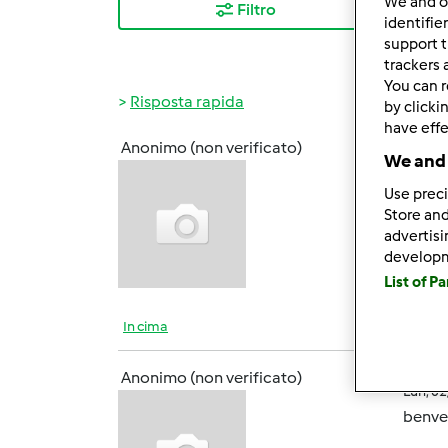
We and 
Filtro
I ris
identifie
support t
trackers 
You can r
Risposta rapida
by clicki
have effe
Anonimo (non verificato)
We and 
Dom, 0
Use preci
Store and
advertis
oltre 
develop
List of P
In cima
Anonimo (non verificato)
Lun, 0
benve