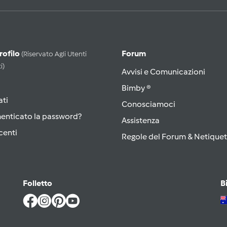
Profilo
Forum
(riservato Agli Utenti
i)
Avvisi e Comunicazioni
Bimby ®
ati
Conosciamoci
menticato la password?
Assistenza
centi
Regole del Forum & Netiquet
Folletto
B