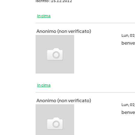
Iscritto : 15.12.2012
In cima
Anonimo (non verificato)
Lun, 0
benven
In cima
Anonimo (non verificato)
Lun, 0
benve