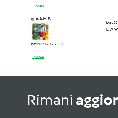
In cima
V.A.M.P.
Lun, 0
E W W 
Iscritto : 12.12.2012
In cima
Rimani
aggio