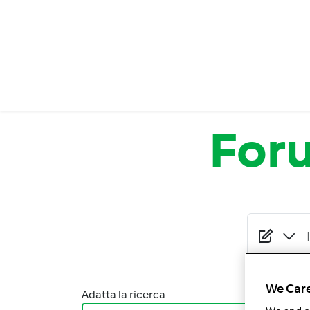
Salta al contenuto principale
For
We Care
Adatta la ricerca
Ordina