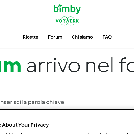
Ricette
Forum
Chi siamo
FAQ
um
arrivo nel 
 About Your Privacy
 per:
Risultati per pagina: