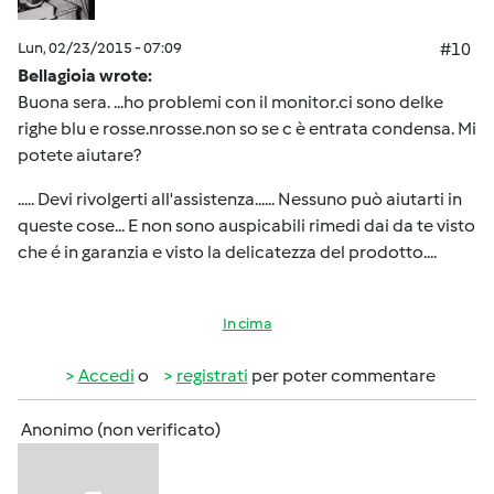
Lun, 02/23/2015 - 07:09
#10
Bellagioia wrote:
Buona sera. ...ho problemi con il monitor.ci sono delke
righe blu e rosse.nrosse.non so se c è entrata condensa. Mi
potete aiutare?
..... Devi rivolgerti all'assistenza...... Nessuno può aiutarti in
queste cose... E non sono auspicabili rimedi dai da te visto
che é in garanzia e visto la delicatezza del prodotto....
In cima
Accedi
o
registrati
per poter commentare
Anonimo (non verificato)