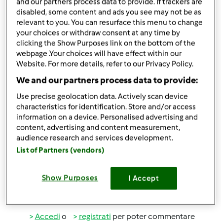
and our partners process data to provide. If trackers are
disabled, some content and ads you see may not be as
Accedi
o
registrati
per poter commentare
relevant to you. You can resurface this menu to change
your choices or withdraw consent at any time by
clicking the Show Purposes link on the bottom of the
Magat
Iscritto : 26.03.2014
webpage .Your choices will have effect within our
Website. For more details, refer to our Privacy Policy.
We and our partners process data to provide:
Use precise geolocation data. Actively scan device
Mer, 11/19/2014 - 14:33
#5
characteristics for identification. Store and/or access
information on a device. Personalised advertising and
content, advertising and content measurement,
ivanaus wrote:
audience research and services development.
yes, spiegatissima
List of Partners (vendors)
Show Purposes
I Accept
In cima
Accedi
o
registrati
per poter commentare