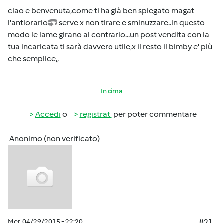
ciao e benvenuta,come ti ha già ben spiegato magat
l'antiorario
serve x non tirare e sminuzzare..in questo
modo le lame girano al contrario...un post vendita con la
tua incaricata ti sarà davvero utile,x il resto il bimby e' più
che semplice,,
In cima
Accedi
o
registrati
per poter commentare
Anonimo (non verificato)
Mer, 04/29/2015 - 22:20
#21