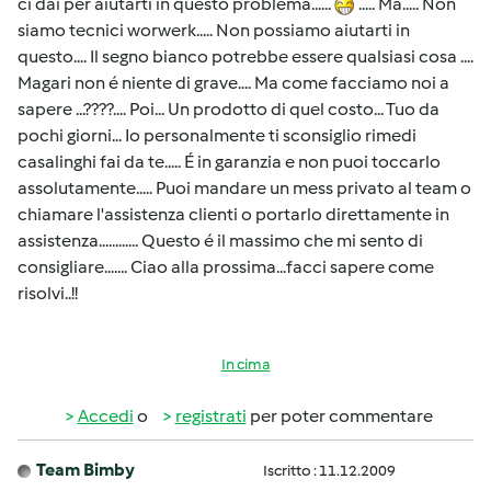
ci dai per aiutarti in questo problema......
..... Ma..... Non
siamo tecnici worwerk..... Non possiamo aiutarti in
questo.... Il segno bianco potrebbe essere qualsiasi cosa ....
Magari non é niente di grave.... Ma come facciamo noi a
sapere ...????.... Poi... Un prodotto di quel costo... Tuo da
pochi giorni... Io personalmente ti sconsiglio rimedi
casalinghi fai da te..... É in garanzia e non puoi toccarlo
assolutamente..... Puoi mandare un mess privato al team o
chiamare l'assistenza clienti o portarlo direttamente in
assistenza............ Questo é il massimo che mi sento di
consigliare....... Ciao alla prossima...facci sapere come
risolvi..!!
In cima
Accedi
o
registrati
per poter commentare
Team Bimby
Iscritto : 11.12.2009