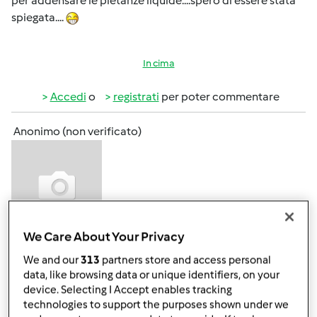
per addensare le pietanze liquide....spero di essere stata
spiegata....
In cima
Accedi
o
registrati
per poter commentare
Anonimo (non verificato)
We Care About Your Privacy
Mer, 11/19/2014 - 14:32
#4
We and our
313
partners store and access personal
yes, spiegatissima
data, like browsing data or unique identifiers, on your
device. Selecting I Accept enables tracking
technologies to support the purposes shown under we
In cima