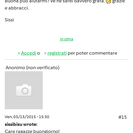
Buona può aiutarmi? Ve ne sarei davvero grata.
grazie
e abbracci.
Sissi
In cima
Accedi
o
registrati
per poter commentare
Anonimo (non verificato)
Ven, 03/13/2015 - 15:30
#15
sissibisu wrote:
Care ragazze buongiorno!