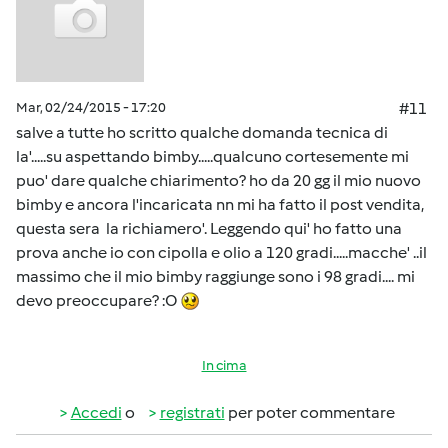
Mar, 02/24/2015 - 17:20
#11
salve a tutte ho scritto qualche domanda tecnica di
la'.....su aspettando bimby.....qualcuno cortesemente mi
puo' dare qualche chiarimento? ho da 20 gg il mio nuovo
bimby e ancora l'incaricata nn mi ha fatto il post vendita,
questa sera la richiamero'. Leggendo qui' ho fatto una
prova anche io con cipolla e olio a 120 gradi.....macche' ..il
massimo che il mio bimby raggiunge sono i 98 gradi.... mi
devo preoccupare? :O
In cima
Accedi
o
registrati
per poter commentare