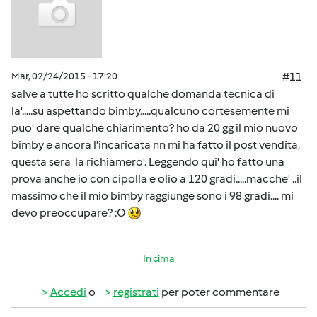
Mar, 02/24/2015 - 17:20
#11
salve a tutte ho scritto qualche domanda tecnica di
la'.....su aspettando bimby.....qualcuno cortesemente mi
puo' dare qualche chiarimento? ho da 20 gg il mio nuovo
bimby e ancora l'incaricata nn mi ha fatto il post vendita,
questa sera la richiamero'. Leggendo qui' ho fatto una
prova anche io con cipolla e olio a 120 gradi.....macche' ..il
massimo che il mio bimby raggiunge sono i 98 gradi.... mi
devo preoccupare? :O
In cima
Accedi
o
registrati
per poter commentare