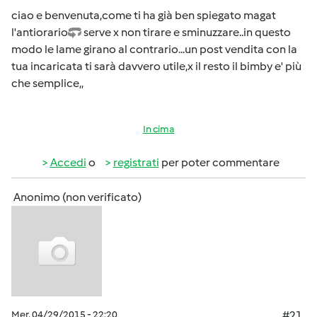
ciao e benvenuta,come ti ha già ben spiegato magat
l'antiorario
serve x non tirare e sminuzzare..in questo
modo le lame girano al contrario...un post vendita con la
tua incaricata ti sarà davvero utile,x il resto il bimby e' più
che semplice,,
In cima
Accedi
o
registrati
per poter commentare
Anonimo (non verificato)
Mer, 04/29/2015 - 22:20
#21