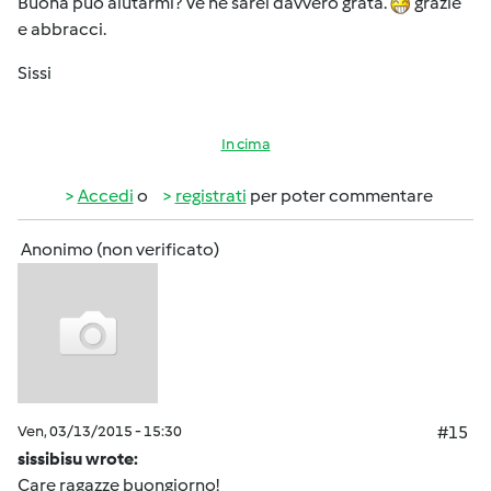
Buona può aiutarmi? Ve ne sarei davvero grata.
grazie
e abbracci.
Sissi
In cima
Accedi
o
registrati
per poter commentare
Anonimo (non verificato)
Ven, 03/13/2015 - 15:30
#15
sissibisu wrote:
Care ragazze buongiorno!