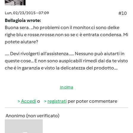
Lun, 02/23/2015 - 07:09
#10
Bellagioia wrote:
Buona sera. ...ho problemi con il monitor.ci sono delke
righe blu e rosse.nrosse.non so se c è entrata condensa. Mi
potete aiutare?
..... Devi rivolgerti all'assistenza...... Nessuno può aiutarti in
queste cose... E non sono auspicabili rimedi dai da te visto
che é in garanzia e visto la delicatezza del prodotto....
In cima
Accedi
o
registrati
per poter commentare
Anonimo (non verificato)