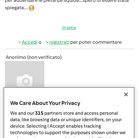
per addensare le pietanze liquide....spero di essere stata
spiegata....
In cima
Accedi
o
registrati
per poter commentare
Anonimo (non verificato)
We Care About Your Privacy
Mer, 11/19/2014 - 14:32
#4
We and our
315
partners store and access personal
yes, spiegatissima
data, like browsing data or unique identifiers, on your
device. Selecting I Accept enables tracking
technologies to support the purposes shown under we
In cima