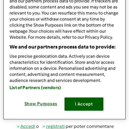
and our partners process data to provide. If trackers are
disabled, some content and ads you see may not be as
Accedi
o
registrati
per poter commentare
relevant to you. You can resurface this menu to change
your choices or withdraw consent at any time by
clicking the Show Purposes link on the bottom of the
Magat
Iscritto : 26.03.2014
webpage .Your choices will have effect within our
Website. For more details, refer to our Privacy Policy.
We and our partners process data to provide:
Use precise geolocation data. Actively scan device
Mer, 11/19/2014 - 14:33
#5
characteristics for identification. Store and/or access
information on a device. Personalised advertising and
content, advertising and content measurement,
ivanaus wrote:
audience research and services development.
yes, spiegatissima
List of Partners (vendors)
Show Purposes
I Accept
In cima
Accedi
o
registrati
per poter commentare