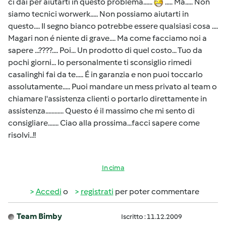
ci dai per aiutarti in questo problema......
..... Ma..... Non
siamo tecnici worwerk..... Non possiamo aiutarti in
questo.... Il segno bianco potrebbe essere qualsiasi cosa ....
Magari non é niente di grave.... Ma come facciamo noi a
sapere ...????.... Poi... Un prodotto di quel costo... Tuo da
pochi giorni... Io personalmente ti sconsiglio rimedi
casalinghi fai da te..... É in garanzia e non puoi toccarlo
assolutamente..... Puoi mandare un mess privato al team o
chiamare l'assistenza clienti o portarlo direttamente in
assistenza............ Questo é il massimo che mi sento di
consigliare....... Ciao alla prossima...facci sapere come
risolvi..!!
In cima
Accedi
o
registrati
per poter commentare
Team Bimby
Iscritto : 11.12.2009