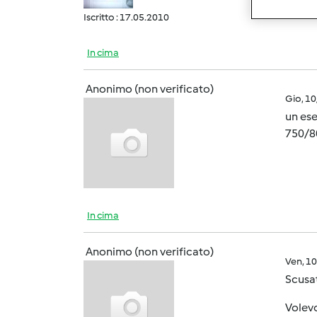
Iscritto : 17.05.2010
In cima
Anonimo (non verificato)
Gio, 1
un ese
750/8
In cima
Anonimo (non verificato)
Ven, 1
Scusat
Volevo