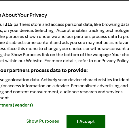
ultati più recenti
10
 About Your Privacy
our
315
partners store and access personal data, like browsing dat
rs, on your device. Selecting I Accept enables tracking technologi
he purposes shown under we and our partners process data to prov
are disabled, some content and ads you see may not be as relevan
0/08/2014 - 17:54
esurface this menu to change your choices or withdraw consent a
sera,
ng the Show Purposes link on the bottom of the webpage .Your choi
ct within our Website. For more details, refer to our Privacy Policy
no mi sa dire quanto é grande in cm lo schermo del nuovo bimb
our partners process data to provide:
del suo arrivo :
se geolocation data. Actively scan device characteristics for ident
/or access information on a device. Personalised advertising and
ing and content measurement, audience research and services
ment.
artners (vendors)
0/08/2014 - 21:15
llicola l'ha già!
Show Purposes
I Accept