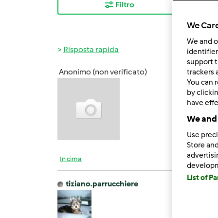
Filtro
I ris
We Care
We and 
Risposta rapida
identifie
support t
Anonimo (non verificato)
trackers 
Mer, 1
You can r
Buona
by clicki
have effe
qualcu
We and 
prima 
Use preci
Store and
advertis
In cima
develop
List of P
tiziano.parrucchiere
Mer, 1
Una pe