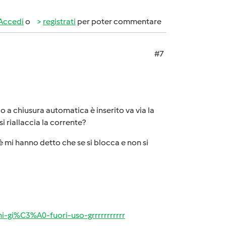
Accedi
o
registrati
per poter commentare
#7
o a chiusura automatica è inserito va via la
 riallaccia la corrente?
hè mi hanno detto che se si blocca e non si
i-gi%C3%A0-fuori-uso-grrrrrrrrrrr