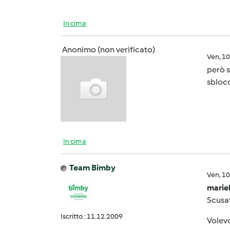
In cima
Anonimo (non verificato)
Ven, 1
però 
sbloc
In cima
Team Bimby
Ven, 1
mariel
Scusat
Iscritto : 11.12.2009
Volevo