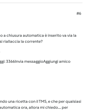
#6
o a chiusura automatica è inserito va via la
 riallaccia la corrente?
4
ggi: 3366
Invia messaggio
Aggiungi amico
o una ricetta con il TM5, e che per qualsiasi
automatica ora, allora mi chiedo.... per