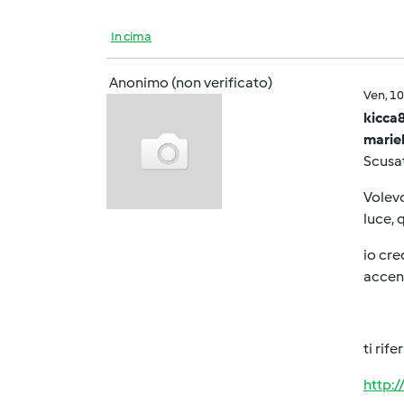
In cima
Anonimo (non verificato)
Ven, 1
kicca
mariel
Scusat
Volevo
luce, 
io cre
accend
ti rif
http: