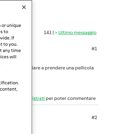
a or unique
es to
141 |
Ultimo messaggio
ide. If
t to you.
#1
t any time
ces will
.
y? Volevo iniziare a prendere una pellicola
ification.
 content,
Accedi
o
registrati
per poter commentare
#2