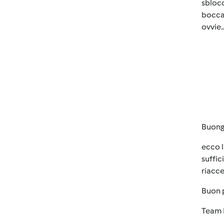
sblocc
bocca
ovvie.
Buongi
ecco l
suffic
riacc
Buon 
Team 