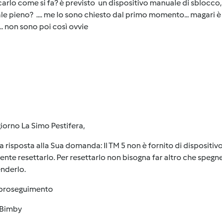
arlo come si fa? è previsto un dispositivo manuale di sblocco, 
le pieno?
.... me lo sono chiesto dal primo momento... magari 
... non sono poi così ovvie
orno La Simo Pestifera,
a risposta alla Sua domanda: Il TM 5 non è fornito di dispositiv
iente resettarlo. Per resettarlo non bisogna far altro che spegne
enderlo.
proseguimento
Bimby