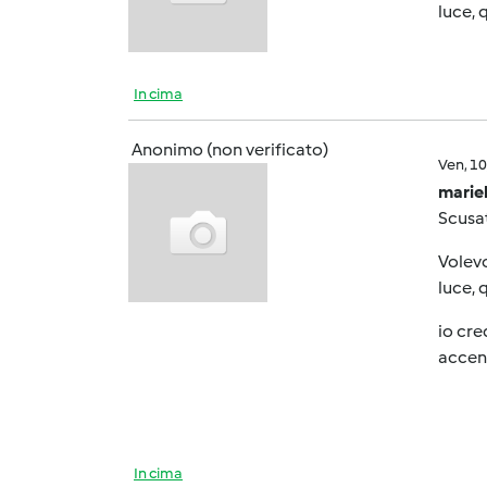
luce, 
In cima
Anonimo (non verificato)
Ven, 1
mariel
Scusat
Volevo
luce, 
io cre
accend
In cima