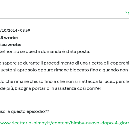
0/10/2014 - 08:39
83 wrote:
iau wrote:
e! non so se questa domanda è stata posta.
 sapere se durante il procedimento di una ricetta e il coperchi
questo si apre solo oppure rimane bloccato fino a quando non si
do che rimane chiuso fino a che non si riattacca la luce... perc
e più, bisogna portarlo in assistenza così com'è!
erisci a questo episodio??
//www.ricettario-bimby.it/content/bimby-nuovo-dopo-4-giorn