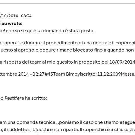
0/10/2014 - 08:34
iau wrote:
e! non so se questa domanda è stata posta.
 sapere se durante il procedimento di una ricetta e il coperchi
questo si apre solo oppure rimane bloccato fino a quando non si
a risposta del team al mio quesito in proposito del 18/09/201
ttembre 2014 - 12:27
#45
Team Bimby
Iscritto: 11.12.2009Messa
o Pestifera
ha scritto:
am una domanda tecnica.. .poniamo il caso che stiamo eseguend
, il suddetto si blocchi e non riparta. Il coperchio è a chiusura 