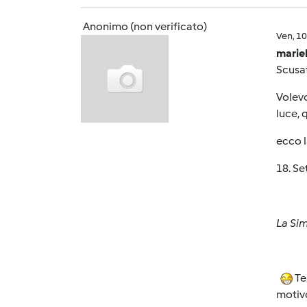
Anonimo (non verificato)
Ven, 1
mariel
Scusat
Volevo
luce, 
ecco l
18. Se
La Sim
Te
motivo