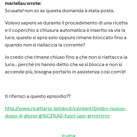
marieliau wrote:
Scusate! non so se questa domanda è stata posta.
Volevo sapere se durante il procedimento di una ricetta
e il coperchio a chiusura automatica è inserito va via la
luce, questo si apre solo oppure rimane bloccato fino a
quando non si riallaccia la corrente?
io credo che rimane chiuso fino a che non si riattacca la
luce... perchè mi hanno detto che se si blocca e non si
accende più, bisogna portarlo in assistenza così com'è!
ti riferisci a questo episodio??
http://www.ricettario-bimby.it/content/bimby-nuovo-
dopo-4-giorni-gi%C3%A0-fuori-uso-grrrrrrrrrrr
In cima