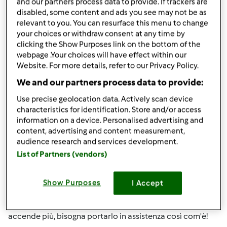
and our partners process data to provide. If trackers are
Anonimo (non verificato)
disabled, some content and ads you see may not be as
relevant to you. You can resurface this menu to change
your choices or withdraw consent at any time by
clicking the Show Purposes link on the bottom of the
webpage .Your choices will have effect within our
Website. For more details, refer to our Privacy Policy.
We and our partners process data to provide:
Ven, 10/10/2014 - 08:01
#5
Use precise geolocation data. Actively scan device
marieliau wrote:
characteristics for identification. Store and/or access
Scusate! non so se questa domanda è stata posta.
information on a device. Personalised advertising and
content, advertising and content measurement,
Volevo sapere se durante il procedimento di una ricetta
audience research and services development.
e il coperchio a chiusura automatica è inserito va via la
List of Partners (vendors)
luce, questo si apre solo oppure rimane bloccato fino a
quando non si riallaccia la corrente?
Show Purposes
I Accept
io credo che rimane chiuso fino a che non si riattacca la
luce... perchè mi hanno detto che se si blocca e non si
accende più, bisogna portarlo in assistenza così com'è!