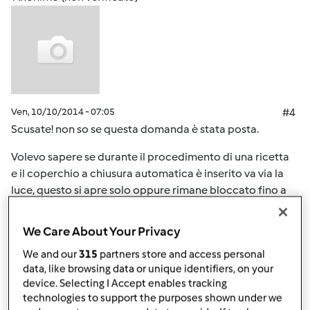
Ven, 10/10/2014 - 07:05
#4
Scusate! non so se questa domanda è stata posta.
Volevo sapere se durante il procedimento di una ricetta
e il coperchio a chiusura automatica è inserito va via la
luce, questo si apre solo oppure rimane bloccato fino a
quando non si riallaccia la corrente?
We Care About Your Privacy
In cima
We and our
315
partners store and access personal
data, like browsing data or unique identifiers, on your
device. Selecting I Accept enables tracking
Accedi
o
registrati
per poter commentare
technologies to support the purposes shown under we