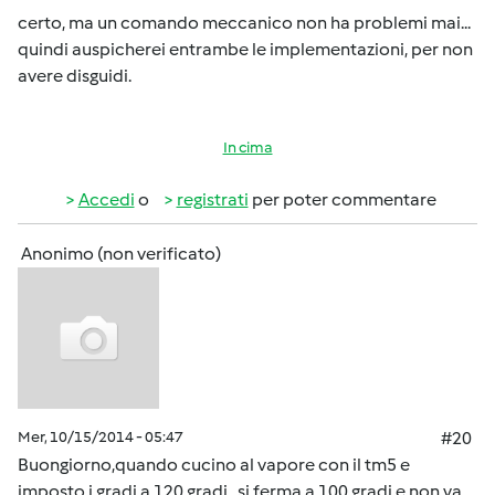
certo, ma un comando meccanico non ha problemi mai...
quindi auspicherei entrambe le implementazioni, per non
avere disguidi.
In cima
Accedi
o
registrati
per poter commentare
Anonimo (non verificato)
Mer, 10/15/2014 - 05:47
#20
Buongiorno,quando cucino al vapore con il tm5 e
imposto i gradi a 120 gradi...si ferma a 100 gradi e non va