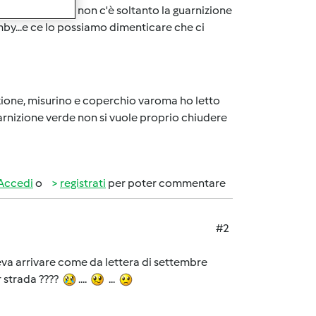
si convinta che non c'è soltanto la guarnizione
bimby...e ce lo possiamo dimenticare che ci
nizione, misurino e coperchio varoma ho letto
uarnizione verde non si vuole proprio chiudere
Accedi
o
registrati
per poter commentare
#2
arrivare come da lettera di settembre
er strada ????
....
...