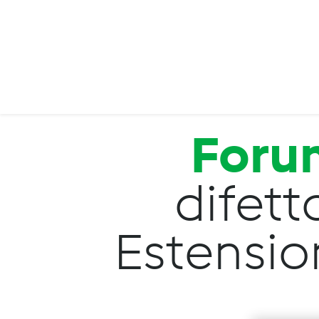
Salta al contenuto principale
Foru
difett
Estension