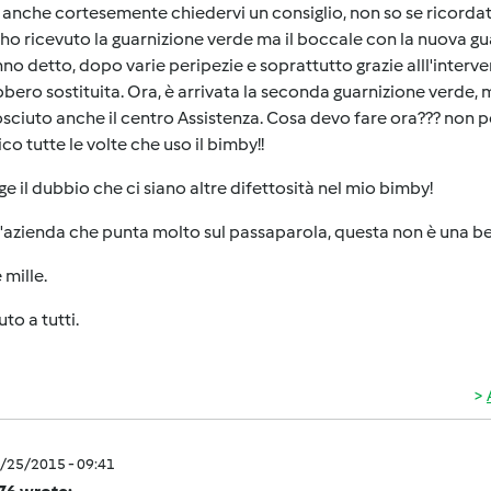
 anche cortesemente chiedervi un consiglio, non so se ricorda
 ho ricevuto la guarnizione verde ma il boccale con la nuova gu
no detto, dopo varie peripezie e soprattutto grazie alll'interv
bbero sostituita. Ora, è arrivata la seconda guarnizione verde
sciuto anche il centro Assistenza. Cosa devo fare ora??? non p
ico tutte le volte che uso il bimby!!
ge il dubbio che ci siano altre difettosità nel mio bimby!
'azienda che punta molto sul passaparola, questa non è una bell
 mille.
uto a tutti.
2/25/2015 - 09:41