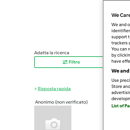
We Care
We and 
identifie
support t
trackers 
You can r
Adatta la ricerca
Ordina
by clicki
have effe
Filtro
I ris
We and 
Use preci
Store and
Risposta rapida
advertis
develop
Anonimo (non verificato)
List of P
Lun, 0
gabry
Io mio
neanch