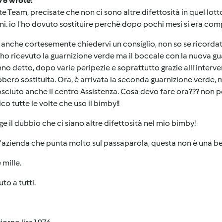
76 wrote:
e Team, precisate che non ci sono altre difettosità in quel lot
ni. io l'ho dovuto sostituire perchè dopo pochi mesi si era co
 anche cortesemente chiedervi un consiglio, non so se ricorda
 ho ricevuto la guarnizione verde ma il boccale con la nuova gu
no detto, dopo varie peripezie e soprattutto grazie alll'interv
bbero sostituita. Ora, è arrivata la seconda guarnizione verde
sciuto anche il centro Assistenza. Cosa devo fare ora??? non p
ico tutte le volte che uso il bimby!!
ge il dubbio che ci siano altre difettosità nel mio bimby!
'azienda che punta molto sul passaparola, questa non è una bell
 mille.
uto a tutti.