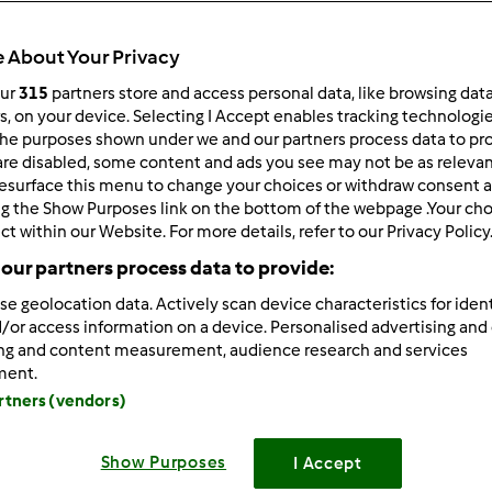
 About Your Privacy
our
315
partners store and access personal data, like browsing dat
rs, on your device. Selecting I Accept enables tracking technologi
he purposes shown under we and our partners process data to prov
are disabled, some content and ads you see may not be as relevan
esurface this menu to change your choices or withdraw consent a
 per:
Risultati per pagina:
ng the Show Purposes link on the bottom of the webpage .Your choi
ct within our Website. For more details, refer to our Privacy Policy
ultati più recenti
10
our partners process data to provide:
se geolocation data. Actively scan device characteristics for ident
/or access information on a device. Personalised advertising and
ing and content measurement, audience research and services
ment.
artners (vendors)
2/23/2015 - 13:10
forever wrote:
 è fra quelli, mesi e mesi fa mi è arrivata la lettera... ma la guarn
Show Purposes
I Accept
e 3 anni si è già rotta la manopola della velocità, ogni velocità 