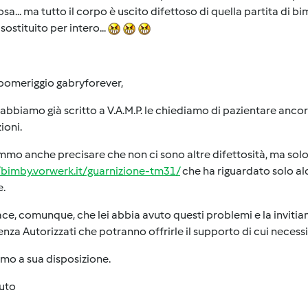
osa... ma tutto il corpo è uscito difettoso di quella partita di 
sostituito per intero...
pomeriggio gabryforever,
bbiamo già scritto a V.A.M.P. le chiediamo di pazientare anc
ioni.
mo anche precisare che non ci sono altre difettosità, ma solo qu
/bimby.vorwerk.it/guarnizione-tm31/
che ha riguardato solo alc
e.
ace, comunque, che lei abbia avuto questi problemi e la invitia
enza Autorizzati che potranno offrirle il supporto di cui necessi
mo a sua disposizione.
luto