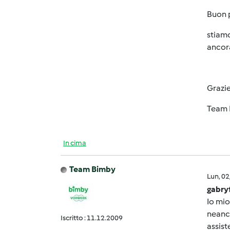
Buon p
stiamo
ancor
Grazi
Team 
In cima
Team Bimby
Lun, 0
gabry
Io mio
neanch
Iscritto : 11.12.2009
assist