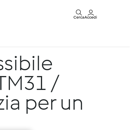
Cerca
Accedi
sibile
 TM31 /
zia per un