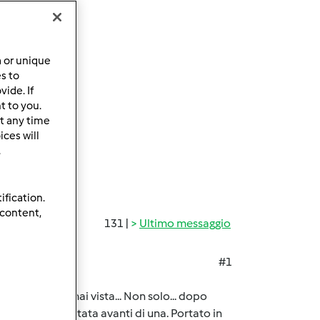
a or unique
es to
ide. If
t to you.
t any time
ces will
.
ification.
 content,
131 |
Ultimo messaggio
#1
izione non si è mai vista... Non solo... dopo
di fatto era slittata avanti di una. Portato in