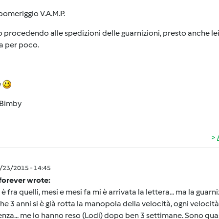
omeriggio V.A.M.P.
 procedendo alle spedizioni delle guarnizioni, presto anche lei
a per poco.
e
Bimby
2/23/2015 - 14:45
forever wrote:
 è fra quelli, mesi e mesi fa mi è arrivata la lettera... ma la guarn
e 3 anni si è già rotta la manopola della velocità, ogni velocità 
enza... me lo hanno reso (Lodi) dopo ben 3 settimane. Sono qua