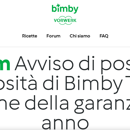
Ricette
Forum
Chi siamo
FAQ
m
Avviso di pos
osità di Bimby
e della garan
anno