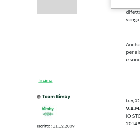
assist
difett
venga 
Anche 
per al
e sono
In cima
Team Bimby
Lun, 0
V.A.M.
IO ST
2014 !
Iscritto : 11.12.2009