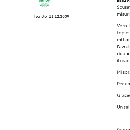
lisa19
Scusat
misuri
Iscritto : 11.12.2009
Vorrei
topic:
mi han
l'avre
ricono
il man
Mi sor
Per un
Grazie
Un sal