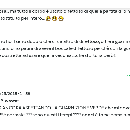
enza... me lo hanno reso (Lodi) dopo ben 3 settimane. Sono qua
osa... ma tutto il corpo è uscito difettoso di quella partita di 
sostituito per intero...
io ho il serio dubbio che ci sia altro di difettoso, oltre a guar
cuni. io ho paura di avere il boccale difettoso perchè con la g
 costretta ad usare quella vecchia.....che sfortuna però!!!
2/23/2015 - 14:38
P. wrote:
O ANCORA ASPETTANDO LA GUARNIZIONE VERDE che mi doveva 
!!!! è normale ??? sono questi i tempi ???? non si è forse persa p