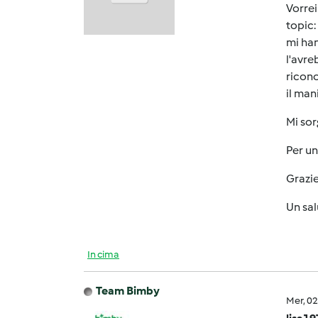
Vorrei
topic:
mi han
l'avre
ricono
il man
Mi sor
Per un
Grazie
Un sal
In cima
Team Bimby
Mer, 0