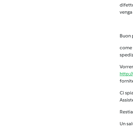
difett
venga 
Buon 
come a
spediz
Vorrem
http:/
fornit
Ci spi
Assist
Restia
Un sa