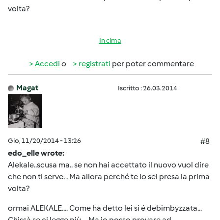
volta?
In cima
Accedi
o
registrati
per poter commentare
Magat
Iscritto : 26.03.2014
Gio, 11/20/2014 - 13:26
#8
edo_elle wrote:
Alekale..scusa ma.. se non hai accettato il nuovo vuol dire
che non ti serve. . Ma allora perché te lo sei presa la prima
volta?
ormai ALEKALE.... Come ha detto lei si é debimbyzzata...
Chissà se ci legge più.... Ma io posso provare ad