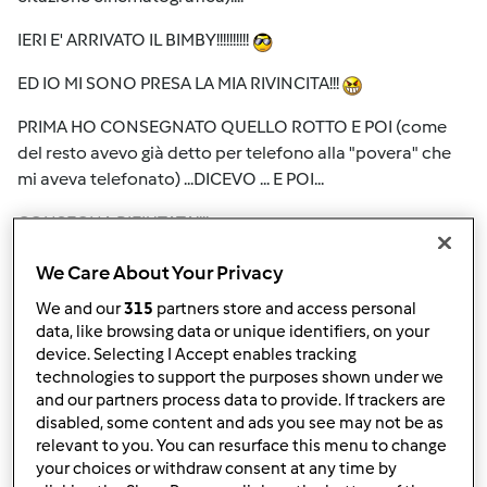
IERI E' ARRIVATO IL BIMBY!!!!!!!!!!
ED IO MI SONO PRESA LA MIA RIVINCITA!!!
PRIMA HO CONSEGNATO QUELLO ROTTO E POI (come
del resto avevo già detto per telefono alla "povera" che
mi aveva telefonato) ...DICEVO ... E POI...
CONSEGNA RIFIUTATA!!!!
NON NE VOGLIO PIU' SENTIRE PARLARE!!!
We Care About Your Privacy
We and our
315
partners store and access personal
FINALMENTE LA STORIA E' F I N I T A!!!!!!
data, like browsing data or unique identifiers, on your
Grazie a tutti per il sostegno, i consigli, la stima e la
device. Selecting I Accept enables tracking
technologies to support the purposes shown under we
solidarietà.... questo è l'unica cosa di buono che ho avuto
and our partners process data to provide. If trackers are
grazie a Contempora... e per giunta GRATIS!!!
disabled, some content and ads you see may not be as
relevant to you. You can resurface this menu to change
UN BACIO A TUTTI E BUONA VITA CON IL VOSTRO BIMBY...
your choices or withdraw consent at any time by