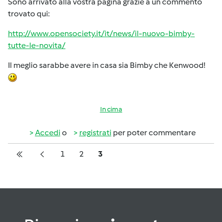
Sono arrivato alla vostra pagina grazie a un commento
trovato qui:
http://www.opensociety.it/it/news/il-nuovo-bimby-
tutte-le-novita/
Il meglio sarabbe avere in casa sia Bimby che Kenwood!
In cima
Accedi
o
registrati
per poter commentare
Pagination
Pagina
Pagina
Pagina
1
2
3
Prima pagina
Pagina precedente