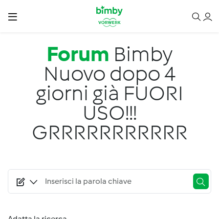
Salta al contenuto principale
Forum
Bimby
Nuovo dopo 4
giorni già FUORI
USO!!!
GRRRRRRRRRRR
Adatta la ricerca