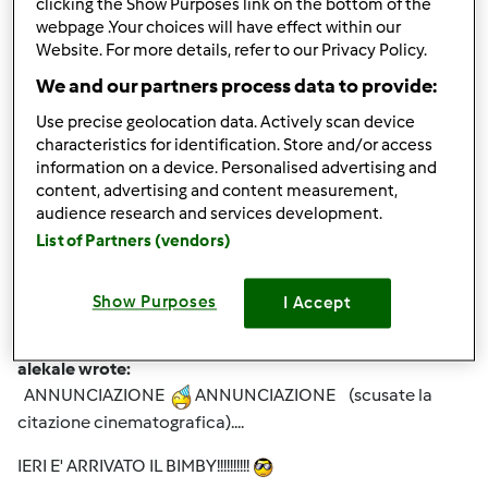
clicking the Show Purposes link on the bottom of the
Alessandra (debimbyzzata) ahahahah
webpage .Your choices will have effect within our
Website. For more details, refer to our Privacy Policy.
We and our partners process data to provide:
In cima
Use precise geolocation data. Actively scan device
characteristics for identification. Store and/or access
information on a device. Personalised advertising and
Accedi
o
registrati
per poter commentare
content, advertising and content measurement,
audience research and services development.
Magat
Iscritto : 26.03.2014
List of Partners (vendors)
Show Purposes
I Accept
Mer, 11/19/2014 - 16:40
#3
alekale wrote:
ANNUNCIAZIONE
ANNUNCIAZIONE (scusate la
citazione cinematografica)....
IERI E' ARRIVATO IL BIMBY!!!!!!!!!!