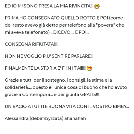
ED IO MI SONO PRESA LA MIA RIVINCITA!!!
PRIMA HO CONSEGNATO QUELLO ROTTO E POI (come
del resto avevo già detto per telefono alla "povera" che
mi aveva telefonato) ...DICEVO ... E POI...
CONSEGNA RIFIUTATA!!!!
NON NE VOGLIO PIU' SENTIRE PARLARE!!!
FINALMENTE LA STORIA E' F I N I T A!!!!!!
Grazie a tutti per il sostegno, i consigli, la stima e la
solidarietà.... questo è l'unica cosa di buono che ho avuto
grazie a Contempora... e per giunta GRATIS!!!
UN BACIO A TUTTI E BUONA VITA CON IL VOSTRO BIMBY...
Alessandra (debimbyzzata) ahahahah