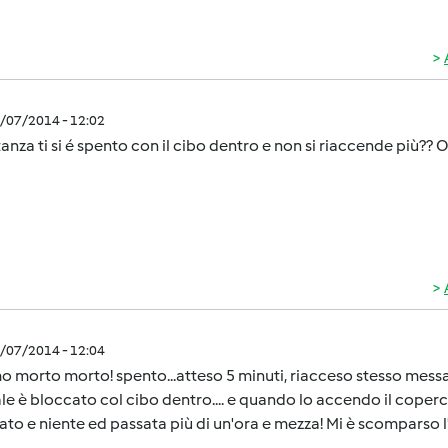
0/07/2014 - 12:02
tanza ti si é spento con il cibo dentro e non si riaccende più??
0/07/2014 - 12:04
o morto morto! spento...atteso 5 minuti, riacceso stesso messagg
e è bloccato col cibo dentro.... e quando lo accendo il coperchi
ato e niente ed passata più di un'ora e mezza! Mi è scomparso l'e