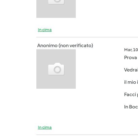
In cima
Anonimo (non verificato)
Mar, 1
Prova 
Vedrai
il mio
Facci 
In Boc
In cima