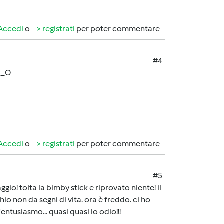
Accedi
o
registrati
per poter commentare
#4
 O_O
Accedi
o
registrati
per poter commentare
#5
io! tolta la bimby stick e riprovato niente! il
o non da segni di vita. ora è freddo. ci ho
ntusiasmo... quasi quasi lo odio!!!