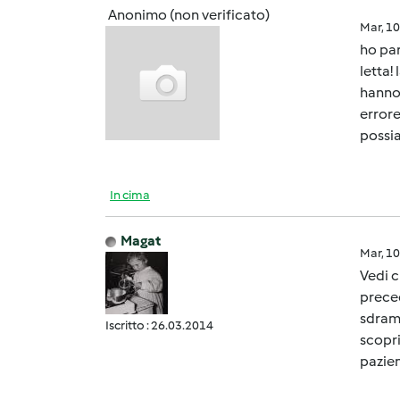
Anonimo (non verificato)
Mar, 1
ho par
letta!
hanno 
errore
possia
In cima
Magat
Mar, 1
Vedi c
preced
sdramm
Iscritto : 26.03.2014
scopri
pazien