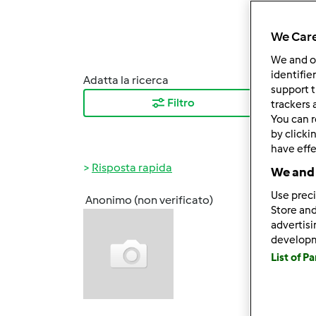
We Care
We and 
identifie
Adatta la ricerca
Ordina
support t
Filtro
I ris
trackers 
You can r
by clicki
have effe
Risposta rapida
We and 
Use preci
Anonimo (non verificato)
Store and
Mar, 1
advertis
Ma che
develop
Sabato
List of P
la ser
PRATIC
di vit