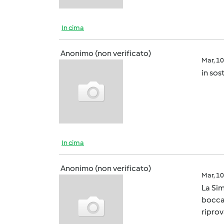
In cima
Anonimo (non verificato)
Mar, 1
in sos
In cima
Anonimo (non verificato)
Mar, 1
La Sim
boccal
riprov