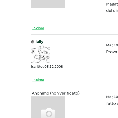
Magat
del di
In cima
lully
Mar, 1
Prova 
Iscritto : 05.12.2008
In cima
Anonimo (non verificato)
Mar, 1
fatto 