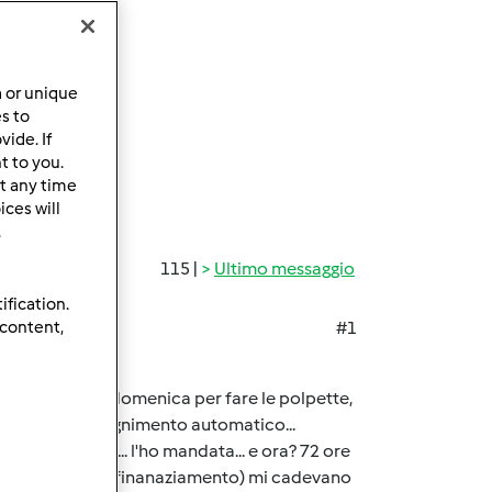
a or unique
es to
ide. If
t to you.
t any time
ces will
.
115 |
Ultimo messaggio
ification.
 content,
#1
logico! Lo uso domenica per fare le polpette,
ouille... C153 spegnimento automatico...
re una mail... l'ho mandata... e ora? 72 ore
o gli interessi del finanaziamento) mi cadevano