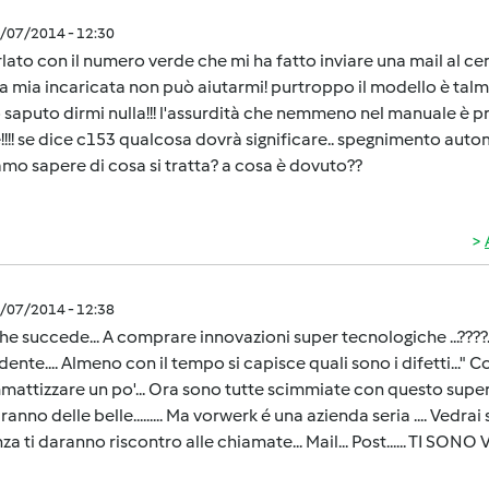
0/07/2014 - 12:30
lato con il numero verde che mi ha fatto inviare una mail al 
 la mia incaricata non può aiutarmi! purtroppo il modello è 
saputo dirmi nulla!!! l'assurdità che nemmeno nel manuale è pr
!!!! se dice c153 qualcosa dovrà significare.. spegnimento autom
mo sapere di cosa si tratta? a cosa è dovuto??
0/07/2014 - 12:38
he succede... A comprare innovazioni super tecnologiche ...????.
ente.... Almeno con il tempo si capisce quali sono i difetti..." Cong
attizzare un po'... Ora sono tutte scimmiate con questo super
ranno delle belle......... Ma vorwerk é una azienda seria .... Vedra
za ti daranno riscontro alle chiamate... Mail... Post...... TI SONO V