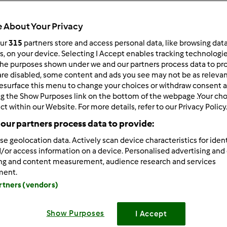
 About Your Privacy
our
315
partners store and access personal data, like browsing dat
rs, on your device. Selecting I Accept enables tracking technologi
 per:
Risultati per pagina:
he purposes shown under we and our partners process data to prov
ultati più recenti
10
are disabled, some content and ads you see may not be as relevan
esurface this menu to change your choices or withdraw consent a
ng the Show Purposes link on the bottom of the webpage .Your choi
ct within our Website. For more details, refer to our Privacy Policy
our partners process data to provide:
se geolocation data. Actively scan device characteristics for ident
/or access information on a device. Personalised advertising and
0/07/2014 - 11:38
ing and content measurement, audience research and services
 felicità!!!!! ma che bell'acquisto... ma chi me lo ha fatto fare!!!!!
ment.
 scorso arriva il Bimby...nuovo, fiammante, modello ipertecno
artners (vendors)
a faccio un danubio... ieri il pollo... oggi mentre facevo la ratat
AMENTE MORTO!!!! Chiamo il numero verde e mi dicono di manda
Show Purposes
I Accept
a ed è gia ko???? ma che bello!!!! in effetti 1400 € (considerand