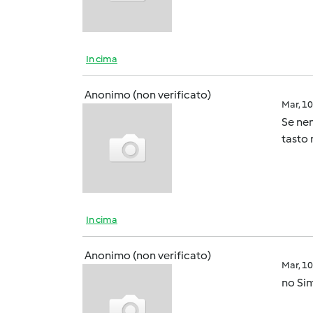
In cima
Anonimo (non verificato)
Mar, 1
Se nem
tasto 
In cima
Anonimo (non verificato)
Mar, 1
no Sim