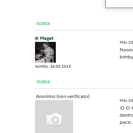
propri
In cima
Magat
Mar, 1
Nooooo.
bimby..
Iscritto : 26.03.2014
In cima
Anonimo (non verificato)
Mar, 1
:O :O 
dentro
pace ..