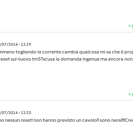
0/07/2014 - 12:19
meno togliendo la corrente cambia qualcosa mi sa che é propr
reset sul nuovo tm5?scusa la domanda ingenua ma ancora non l'
0/07/2014 - 12:23
o nessun reset! non hanno previsto un cavolo!! sono nera!!!!Cr