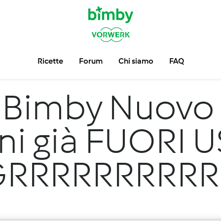
Ricette
Forum
Chi siamo
FAQ
Bimby Nuovo
ni già FUORI U
GRRRRRRRRRR