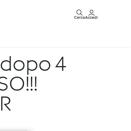
Cerca
Accedi
 dopo 4
SO!!!
R