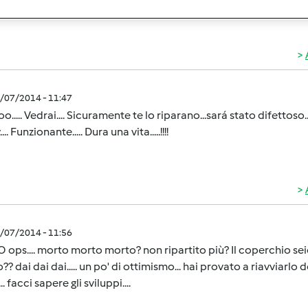
o dalle tasche... era meglio se andavo in crociera!
0/07/2014 - 11:47
.... Vedrai.... Sicuramente te lo riparano...sará stato difettoso... 
.. Funzionante..... Dura una vita.....!!!!
0/07/2014 - 11:56
:O ops.... morto morto morto? non ripartito più? Il coperchio seio 
?? dai dai dai..... un po' di ottimismo... hai provato a riavviarl
.. facci sapere gli sviluppi....