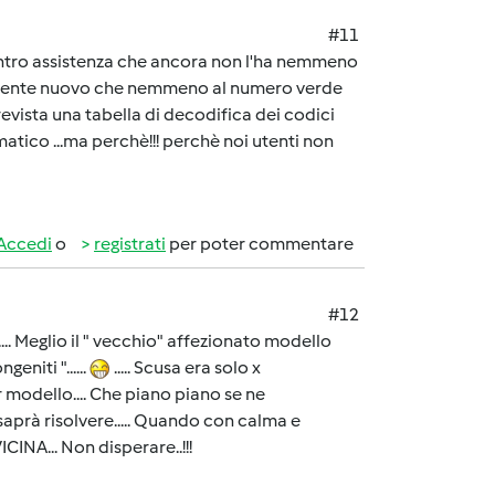
#11
centro assistenza che ancora non l'ha nemmeno
talmente nuovo che nemmeno al numero verde
evista una tabella di decodifica dei codici
atico ...ma perchè!!! perchè noi utenti non
Accedi
o
registrati
per poter commentare
#12
... Meglio il " vecchio" affezionato modello
eniti "......
..... Scusa era solo x
 modello.... Che piano piano se ne
i saprà risolvere..... Quando con calma e
ICINA... Non disperare..!!!