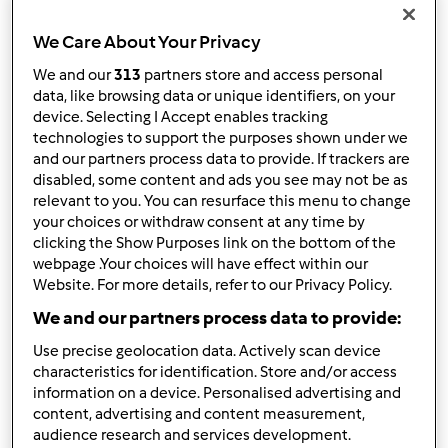
In cima
We Care About Your Privacy
Accedi
o
registrati
per poter commentare
We and our
313
partners store and access personal
data, like browsing data or unique identifiers, on your
Anonimo (non verificato)
device. Selecting I Accept enables tracking
technologies to support the purposes shown under we
and our partners process data to provide. If trackers are
disabled, some content and ads you see may not be as
relevant to you. You can resurface this menu to change
your choices or withdraw consent at any time by
clicking the Show Purposes link on the bottom of the
webpage .Your choices will have effect within our
Gio, 02/25/2010 - 16:52
#2
Website. For more details, refer to our Privacy Policy.
ciao caterina ben venuta ! anche io mi sono iscritta da
We and our partners process data to provide:
poco anche se ho il bimby da tanti anni. non ho ancora
Use precise geolocation data. Actively scan device
preso molta confidenza con computer e messaggi vari
characteristics for identification. Store and/or access
ma piano piano imparero'
.
information on a device. Personalised advertising and
content, advertising and content measurement,
audience research and services development.
In cima