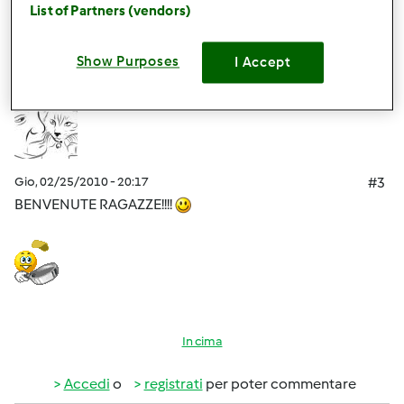
List of Partners (vendors)
Accedi
o
registrati
per poter commentare
Show Purposes
I Accept
lully
Iscritto : 05.12.2008
Gio, 02/25/2010 - 20:17
#3
BENVENUTE RAGAZZE!!!!
In cima
Accedi
o
registrati
per poter commentare