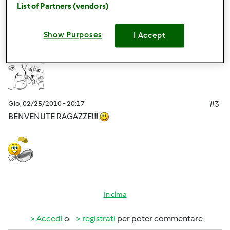
List of Partners (vendors)
Accedi
o
registrati
per poter commentare
Show Purposes
I Accept
lully
Iscritto : 05.12.2008
Gio, 02/25/2010 - 20:17
#3
BENVENUTE RAGAZZE!!!!
In cima
Accedi
o
registrati
per poter commentare