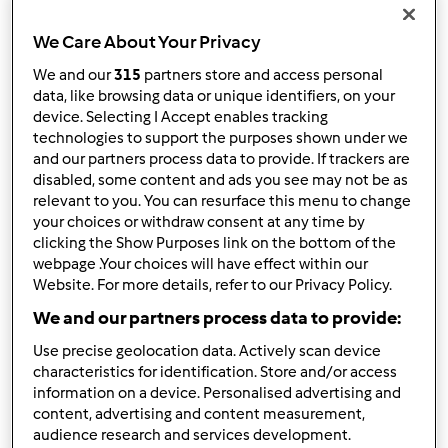
In cima
We Care About Your Privacy
Accedi
o
registrati
per poter commentare
We and our
315
partners store and access personal
data, like browsing data or unique identifiers, on your
Anonimo (non verificato)
device. Selecting I Accept enables tracking
technologies to support the purposes shown under we
and our partners process data to provide. If trackers are
disabled, some content and ads you see may not be as
relevant to you. You can resurface this menu to change
your choices or withdraw consent at any time by
clicking the Show Purposes link on the bottom of the
webpage .Your choices will have effect within our
Gio, 02/25/2010 - 16:52
#2
Website. For more details, refer to our Privacy Policy.
ciao caterina ben venuta ! anche io mi sono iscritta da
We and our partners process data to provide:
poco anche se ho il bimby da tanti anni. non ho ancora
Use precise geolocation data. Actively scan device
preso molta confidenza con computer e messaggi vari
characteristics for identification. Store and/or access
ma piano piano imparero'
.
information on a device. Personalised advertising and
content, advertising and content measurement,
audience research and services development.
In cima