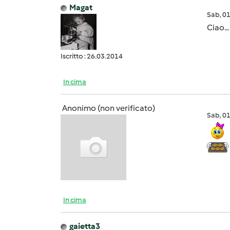
Magat
Sab, 0
Ciao..
Iscritto : 26.03.2014
In cima
Anonimo (non verificato)
Sab, 0
In cima
gaietta3