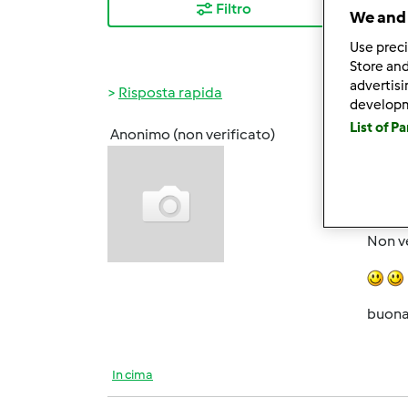
Filtro
I ris
We and 
Use preci
Store and
advertis
Risposta rapida
develop
List of P
Anonimo (non verificato)
Sab, 0
ciaooo
Non ve
buona
In cima