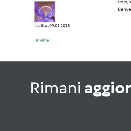
Dom, 0
Benven
Iscritto : 09.01.2015
In cima
Rimani
aggio