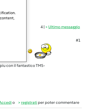
ification.
 content,
4 |
Ultimo messaggio
#1
l nuovo bimby...
 piu con il fantastico TM5-
Accedi
o
registrati
per poter commentare