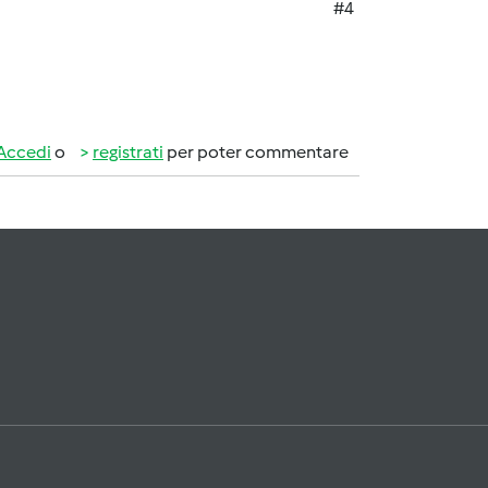
#4
Accedi
o
registrati
per poter commentare