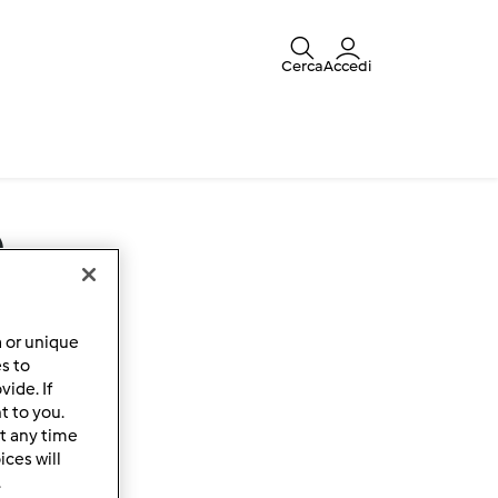
Cerca
Accedi
o
a or unique
es to
ide. If
t to you.
t any time
ces will
.