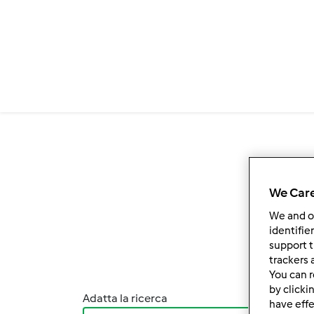
Salta al contenuto principale
We Care
We and 
identifie
support t
trackers 
You can r
by clicki
Adatta la ricerca
Ordina
have effe