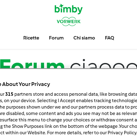
Ricette
Forum
Chi siamo
FAQ
Forum
ciaoo
 About Your Privacy
our
315
partners store and access personal data, like browsing dat
rs, on your device. Selecting I Accept enables tracking technologi
he purposes shown under we and our partners process data to prov
are disabled, some content and ads you see may not be as relevan
esurface this menu to change your choices or withdraw consent a
ng the Show Purposes link on the bottom of the webpage .Your choi
 per:
Risultati per pagina:
ct within our Website. For more details, refer to our Privacy Policy