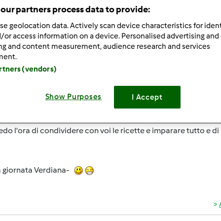
ultati più recenti
10
our partners process data to provide:
se geolocation data. Actively scan device characteristics for ident
/or access information on a device. Personalised advertising and
ing and content measurement, audience research and services
ment.
artners (vendors)
1/24/2015 - 15:00
Show Purposes
I Accept
o a tutte e tutti, mi sono appena registrata e sono in attesa de
do l'ora di condividere con voi le ricette e imparare tutto e di
 giornata Verdiana-