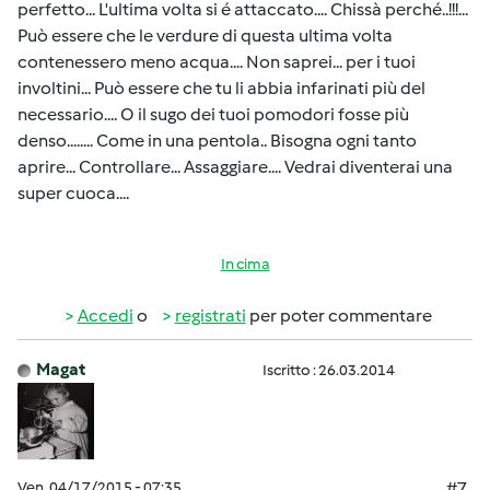
perfetto... L'ultima volta si é attaccato.... Chissà perché..!!!...
Può essere che le verdure di questa ultima volta
contenessero meno acqua.... Non saprei... per i tuoi
involtini... Può essere che tu li abbia infarinati più del
necessario.... O il sugo dei tuoi pomodori fosse più
denso........ Come in una pentola.. Bisogna ogni tanto
aprire... Controllare... Assaggiare.... Vedrai diventerai una
super cuoca....
In cima
Accedi
o
registrati
per poter commentare
Magat
Iscritto : 26.03.2014
Ven, 04/17/2015 - 07:35
#7