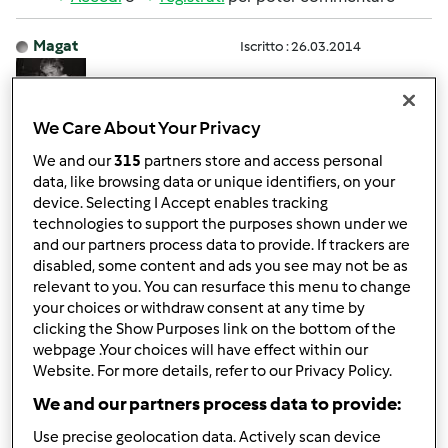
Magat
Iscritto : 26.03.2014
We Care About Your Privacy
Ven, 04/17/2015 - 07:16
#2
We and our
315
partners store and access personal
Tranquilla puo succedere.... Le ricette per quanto testate
data, like browsing data or unique identifiers, on your
a volte hanno comunque bisogno della nostra
device. Selecting I Accept enables tracking
technologies to support the purposes shown under we
attenzione... Se si tratta di preparati infarinati prima... O
and our partners process data to provide. If trackers are
sugo denso... Può succedere che si attacchi... Non credo
disabled, some content and ads you see may not be as
sia un mal funzionamento.... Hai fatto il post vendita..???..
relevant to you. You can resurface this menu to change
Così puoi chiarire meglio con la tua dimostratrice...
your choices or withdraw consent at any time by
clicking the Show Purposes link on the bottom of the
webpage .Your choices will have effect within our
In cima
Website. For more details, refer to our Privacy Policy.
We and our partners process data to provide:
Accedi
o
registrati
per poter commentare
Use precise geolocation data. Actively scan device