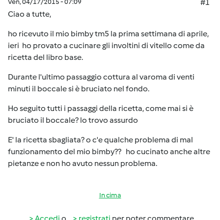
Ven, 04/17/2015 - 07:09
#1
Ciao a tutte,
ho ricevuto il mio bimby tm5 la prima settimana di aprile,
ieri ho provato a cucinare gli involtini di vitello come da
ricetta del libro base.
Durante l'ultimo passaggio cottura al varoma di venti
minuti il boccale si è bruciato nel fondo.
Ho seguito tutti i passaggi della ricetta, come mai si è
bruciato il boccale? lo trovo assurdo
E' la ricetta sbagliata? o c'e qualche problema di mal
funzionamento del mio bimby?? ho cucinato anche altre
pietanze e non ho avuto nessun problema.
In cima
Accedi
o
registrati
per poter commentare