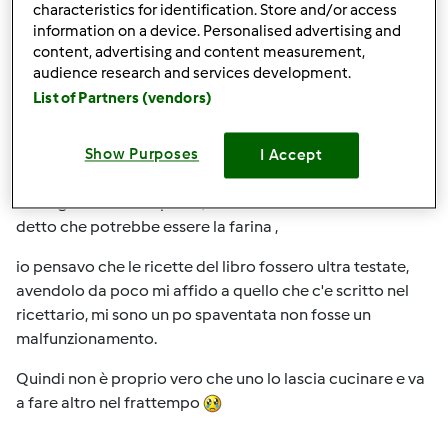
characteristics for identification. Store and/or access
Anonimo (non verificato)
information on a device. Personalised advertising and
content, advertising and content measurement,
audience research and services development.
List of Partners (vendors)
Show Purposes
I Accept
Ven, 04/17/2015 - 07:22
#3
tante grazie della risposta, si la mia dimostratrice mi ha
detto che potrebbe essere la farina ,
io pensavo che le ricette del libro fossero ultra testate,
avendolo da poco mi affido a quello che c'e scritto nel
ricettario, mi sono un po spaventata non fosse un
malfunzionamento.
Quindi non è proprio vero che uno lo lascia cucinare e va
a fare altro nel frattempo