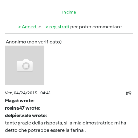
In cima
Accedi
o
registrati
per poter commentare
Anonimo (non verificato)
Ven, 04/24/2015 - 04:41
#9
Magat wrote:
rosina47 wrote:
delpier.vale wrote:
tante grazie della risposta, si la mia dimostratrice mi ha
detto che potrebbe essere la farina ,