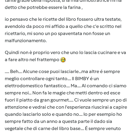
tante grazie della risposta, si la mia dimostratrice mi ha
detto che potrebbe essere la farina ,
io pensavo che le ricette del libro fossero ultra testate,
avendolo da poco mi affido a quello che c'e scritto nel
ricettario, mi sono un po spaventata non fosse un
malfunzionamento.
Quindi non è proprio vero che uno lo lascia cucinare e va
a fare altro nel frattempo
..... Beh.... Alcune cose puoi lasciarle...ma altre é sempre
meglio controllare ogni tanto.... Il BIMBY é un
elettrodomestico fantastico.... Ma.... Al comando ci siamo
sempre noi... Non fa le magie che metti dentro ed esce
fuori il piatto da gran gourmet..... Ci vuole sempre un po di
attenzione e vedrai che con l'esperienza riuscirai a capire
quando lasciarlo solo e quando no.... Io per esempio ho
sempre fatto da un anno a questa parte il dado sia
vegetale che di carne del libro base.... É sempre venuto