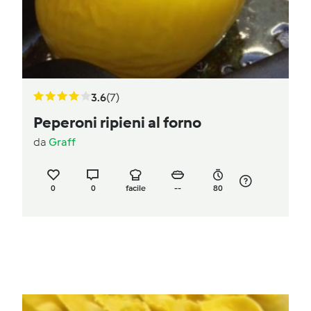
3.6
(7)
Peperoni ripieni al forno
da
Graff
0
0
facile
--
80