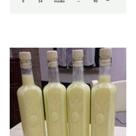
0
24
medio
--
90