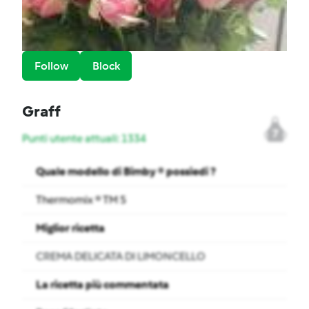
Follow
Block
Graff
7
Punti utente attuali: 1334
Quale modello di Bimby ® possiedi ?
Thermomix ® TM 5
Miglior ricetta
CREMA DELICATA DI LIMONCELLO
La ricetta più commentata