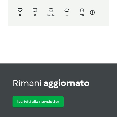
0
0
facile
--
20
Rimani
aggiornato
Iscriviti alla newsletter