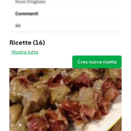
Rose Sfogliate
Commenti
44
Ricette
(16)
Mostra tutto
Crea nuova ricetta