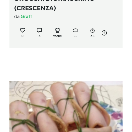
(CRESCENZA)
da
Graff
0
3
facile
--
35