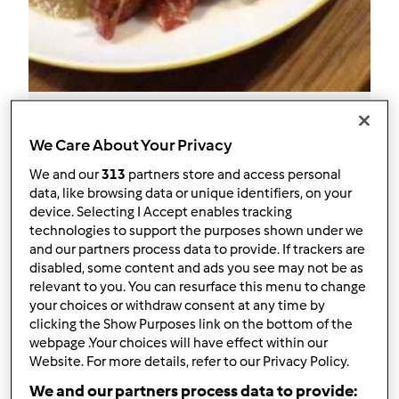
4.5
(4)
We Care About Your Privacy
Mignons allo Speck
da
Graff
We and our
313
partners store and access personal
data, like browsing data or unique identifiers, on your
device. Selecting I Accept enables tracking
technologies to support the purposes shown under we
0
21
facile
--
100
and our partners process data to provide. If trackers are
disabled, some content and ads you see may not be as
relevant to you. You can resurface this menu to change
your choices or withdraw consent at any time by
clicking the Show Purposes link on the bottom of the
webpage .Your choices will have effect within our
Website. For more details, refer to our Privacy Policy.
We and our partners process data to provide: