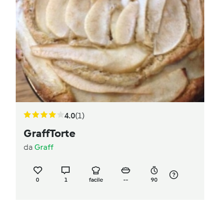
4.0
(1)
GraffTorte
da
Graff
0
1
facile
--
90