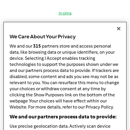
In cima
Accedi
o
registrati
per poter commentare
We Care About Your Privacy
lully
Iscritto : 05.12.2008
We and our
315
partners store and access personal
data, like browsing data or unique identifiers, on your
device. Selecting I Accept enables tracking
technologies to support the purposes shown under we
and our partners process data to provide. If trackers are
Mer, 03/10/2010 - 14:01
#2
disabled, some content and ads you see may not be as
ciao farfalla, benvenuta!!!!
relevant to you. You can resurface this menu to change
your choices or withdraw consent at any time by
clicking the Show Purposes link on the bottom of the
In cima
webpage .Your choices will have effect within our
Website. For more details, refer to our Privacy Policy.
Accedi
o
registrati
per poter commentare
We and our partners process data to provide:
Anonimo (non verificato)
Use precise geolocation data. Actively scan device