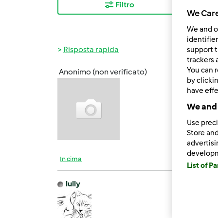
Filtro
I ris
We Care
We and 
identifie
Risposta rapida
support t
trackers 
You can r
Anonimo (non verificato)
Mer, 0
by clicki
have effe
Ciao s
simpa
We and 
Use preci
Store and
advertis
develop
In cima
List of P
lully
Mer, 0
ciao f