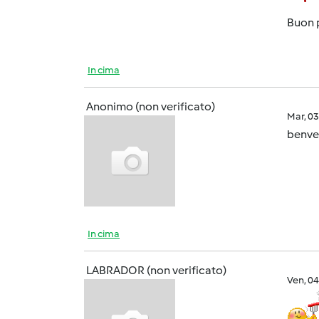
Buon p
In cima
Anonimo (non verificato)
Mar, 0
benven
In cima
LABRADOR (non verificato)
Ven, 0