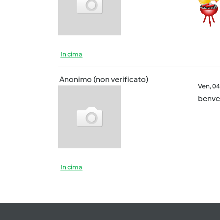
In cima
Anonimo (non verificato)
Ven, 0
benve
In cima