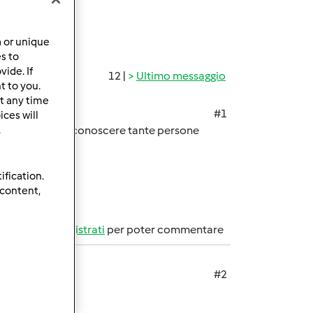
a or unique
es to
ide. If
12 |
Ultimo messaggio
t to you.
t any time
#1
ces will
.
y TM31 spero di conoscere tante persone
ification.
 content,
Accedi
o
registrati
per poter commentare
#2