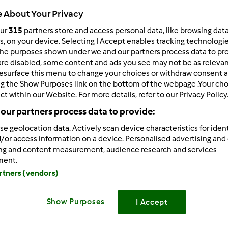
ultati più recenti
10
 About Your Privacy
our
315
partners store and access personal data, like browsing dat
rs, on your device. Selecting I Accept enables tracking technologi
he purposes shown under we and our partners process data to prov
are disabled, some content and ads you see may not be as relevan
esurface this menu to change your choices or withdraw consent a
3/10/2010 - 13:50
ng the Show Purposes link on the bottom of the webpage .Your choi
ct within our Website. For more details, refer to our Privacy Policy
ono nuova mi sono iscritta oggi sono di Parma ed ho un Bimb
tiche che condividano con me l'amore per la cucuna.
our partners process data to provide:
se geolocation data. Actively scan device characteristics for ident
/or access information on a device. Personalised advertising and
ing and content measurement, audience research and services
ment.
artners (vendors)
3/10/2010 - 14:01
Show Purposes
I Accept
arfalla, benvenuta!!!!