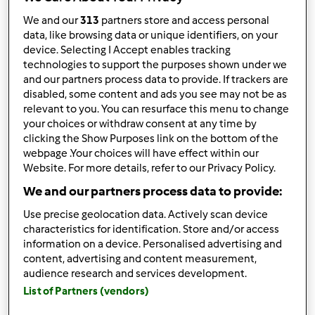
10
We and our
313
partners store and access personal
data, like browsing data or unique identifiers, on your
device. Selecting I Accept enables tracking
technologies to support the purposes shown under we
and our partners process data to provide. If trackers are
Risposta rapida
2 |
Ultimo messaggio
disabled, some content and ads you see may not be as
relevant to you. You can resurface this menu to change
Anonimo (non verificato)
your choices or withdraw consent at any time by
clicking the Show Purposes link on the bottom of the
webpage .Your choices will have effect within our
Website. For more details, refer to our Privacy Policy.
We and our partners process data to provide:
Use precise geolocation data. Actively scan device
characteristics for identification. Store and/or access
Mer, 12/16/2015 - 09:20
#1
information on a device. Personalised advertising and
Salve a tutti,
content, advertising and content measurement,
audience research and services development.
Ieri ho cucinato il risotto alla parmigiana
List of Partners (vendors)
buonissimo.Subito l'ho lavato ma la base del boccale mi é
rimasta opaca. Anche a voi é capitato?