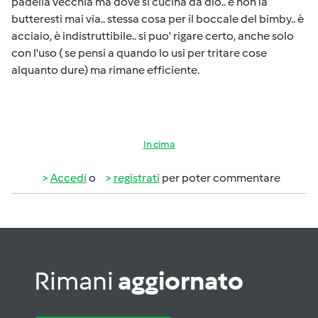
padella vecchia ma dove si cucina da dio.. e non la
butteresti mai via.. stessa cosa per il boccale del bimby.. è
acciaio, è indistruttibile.. si puo' rigare certo, anche solo
con l'uso ( se pensi a quando lo usi per tritare cose
alquanto dure) ma rimane efficiente.
In cima
Accedi
o
registrati
per poter commentare
Rimani
aggiornato