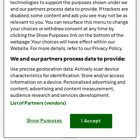
technologies to support the purposes shown under we
and our partners process data to provide. If trackers are
disabled, some content and ads you see may not be as
In cima
relevant to you. You can resurface this menu to change
your choices or withdraw consent at any time by
Accedi
o
registrati
per poter commentare
clicking the Show Purposes link on the bottom of the
webpage .Your choices will have effect within our
Website. For more details, refer to our Privacy Policy.
Anonimo (non verificato)
We and our partners process data to provide:
Use precise geolocation data. Actively scan device
characteristics for identification. Store and/or access
information on a device. Personalised advertising and
content, advertising and content measurement,
audience research and services development.
Mer, 04/06/2016 - 17:02
#3
List of Partners (vendors)
Ciao e benvenuta,se hai dubbi chiedi pure c'è sempre
qualcuno a darti una mano
Show Purposes
I Accept
In cima