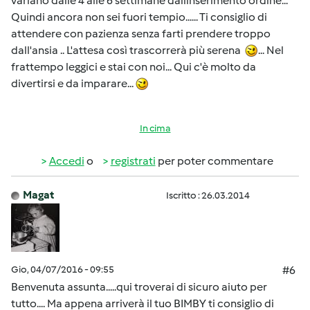
variano dalle 4 alle 6 settimane dallinserimento ordine...
Quindi ancora non sei fuori tempio...... Ti consiglio di
attendere con pazienza senza farti prendere troppo
dall'ansia .. L'attesa così trascorrerà più serena
... Nel
frattempo leggici e stai con noi... Qui c'è molto da
divertirsi e da imparare...
In cima
Accedi
o
registrati
per poter commentare
Magat
Iscritto : 26.03.2014
Gio, 04/07/2016 - 09:55
#6
Benvenuta assunta.....qui troverai di sicuro aiuto per
tutto.... Ma appena arriverà il tuo BIMBY ti consiglio di