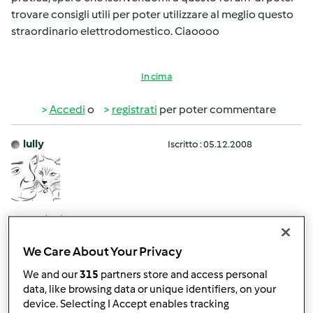
trovare consigli utili per poter utilizzare al meglio questo
straordinario elettrodomestico. Ciaoooo
In cima
Accedi
o
registrati
per poter commentare
lully
Iscritto : 05.12.2008
Mer, 04/06/2016 - 14:04
#2
Ciao Assunta, benvenuta!!!
We Care About Your Privacy
hai fatto benissimo ad iscriverti, qui troverai tante
We and our
315
partners store and access personal
amiche, tante ricette e anche tanti consigli!!!
data, like browsing data or unique identifiers, on your
device. Selecting I Accept enables tracking
a presto!!!