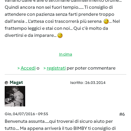
variano dalle 4 alle 6 settimane dallinserimento ordine...
Quindi ancora non sei fuori tempio...... Ti consiglio di
attendere con pazienza senza farti prendere troppo
dall'ansia .. L'attesa così trascorrerà più serena
... Nel
frattempo leggici e stai con noi... Qui c'è molto da
divertirsi e da imparare...
In cima
Accedi
o
registrati
per poter commentare
Magat
Iscritto : 26.03.2014
Gio, 04/07/2016 - 09:55
#6
Benvenuta assunta.....qui troverai di sicuro aiuto per
tutto.... Ma appena arriverà il tuo BIMBY ti consiglio di