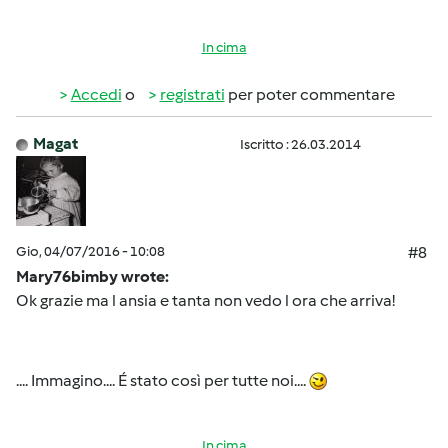
In cima
Accedi
o
registrati
per poter commentare
Magat
Iscritto : 26.03.2014
Gio, 04/07/2016 - 10:08
#8
Mary76bimby wrote:
Ok grazie ma l ansia e tanta non vedo l ora che arriva!
.... Immagino.... É stato così per tutte noi....
In cima