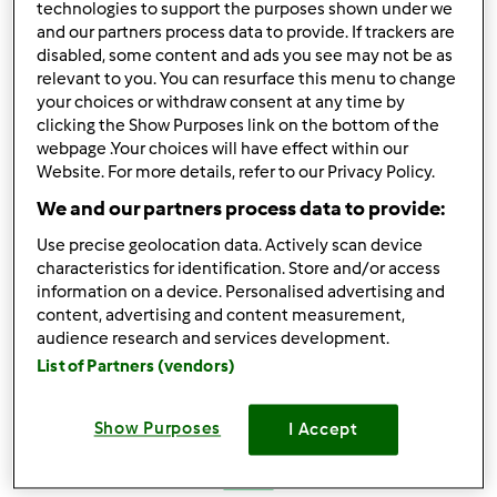
technologies to support the purposes shown under we
and our partners process data to provide. If trackers are
disabled, some content and ads you see may not be as
In cima
relevant to you. You can resurface this menu to change
your choices or withdraw consent at any time by
Accedi
o
registrati
per poter commentare
clicking the Show Purposes link on the bottom of the
webpage .Your choices will have effect within our
Website. For more details, refer to our Privacy Policy.
Anonimo (non verificato)
We and our partners process data to provide:
Use precise geolocation data. Actively scan device
characteristics for identification. Store and/or access
information on a device. Personalised advertising and
content, advertising and content measurement,
audience research and services development.
Mer, 04/06/2016 - 17:02
#3
List of Partners (vendors)
Ciao e benvenuta,se hai dubbi chiedi pure c'è sempre
qualcuno a darti una mano
Show Purposes
I Accept
In cima