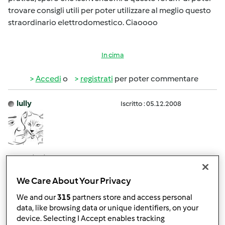
trovare consigli utili per poter utilizzare al meglio questo
straordinario elettrodomestico. Ciaoooo
In cima
Accedi
o
registrati
per poter commentare
lully
Iscritto : 05.12.2008
Mer, 04/06/2016 - 14:04
#2
Ciao Assunta, benvenuta!!!
We Care About Your Privacy
hai fatto benissimo ad iscriverti, qui troverai tante
We and our
315
partners store and access personal
amiche, tante ricette e anche tanti consigli!!!
data, like browsing data or unique identifiers, on your
device. Selecting I Accept enables tracking
a presto!!!