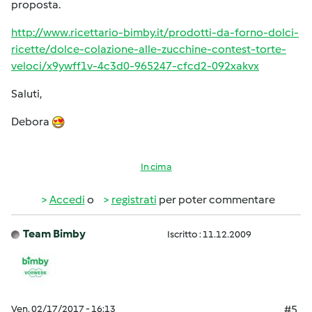
proposta.
http://www.ricettario-bimby.it/prodotti-da-forno-dolci-
ricette/dolce-colazione-alle-zucchine-contest-torte-
veloci/x9ywff1v-4c3d0-965247-cfcd2-092xakvx
Saluti,
Debora
In cima
Accedi
o
registrati
per poter commentare
Team Bimby
Iscritto : 11.12.2009
Ven, 02/17/2017 - 16:13
#5