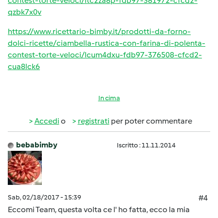
contest-torte-veloci/ltc2za8p-fdb97-381972-cfcd2-
qzbk7x0v
https://www.ricettario-bimby.it/prodotti-da-forno-
dolci-ricette/ciambella-rustica-con-farina-di-polenta-
contest-torte-veloci/lcum4dxu-fdb97-376508-cfcd2-
cua8lck6
In cima
Accedi
o
registrati
per poter commentare
bebabimby
Iscritto : 11.11.2014
Sab, 02/18/2017 - 15:39
#4
Eccomi Team, questa volta ce l' ho fatta, ecco la mia