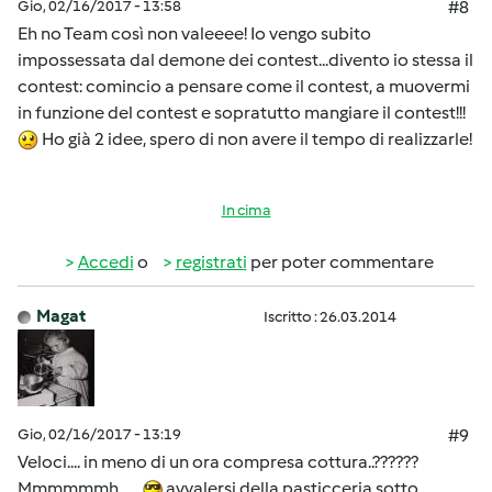
Gio, 02/16/2017 - 13:58
#8
Eh no Team così non valeeee! Io vengo subito
impossessata dal demone dei contest...divento io stessa il
contest: comincio a pensare come il contest, a muovermi
in funzione del contest e sopratutto mangiare il contest!!!
Ho già 2 idee, spero di non avere il tempo di realizzarle!
In cima
Accedi
o
registrati
per poter commentare
Magat
Iscritto : 26.03.2014
Gio, 02/16/2017 - 13:19
#9
Veloci.... in meno di un ora compresa cottura..??????
Mmmmmmh......
avvalersi della pasticceria sotto