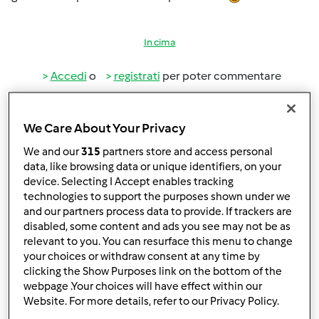
In cima
Accedi
o
registrati
per poter commentare
Anonimo (non verificato)
We Care About Your Privacy
We and our
315
partners store and access personal
data, like browsing data or unique identifiers, on your
device. Selecting I Accept enables tracking
technologies to support the purposes shown under we
and our partners process data to provide. If trackers are
disabled, some content and ads you see may not be as
Lun, 02/20/2017 - 16:47
#2
relevant to you. You can resurface this menu to change
Buon pomeriggio
your choices or withdraw consent at any time by
clicking the Show Purposes link on the bottom of the
ecco la mia proposta
webpage .Your choices will have effect within our
Website. For more details, refer to our Privacy Policy.
https://www.ricettario-bimby.it/prodotti-da-forno-