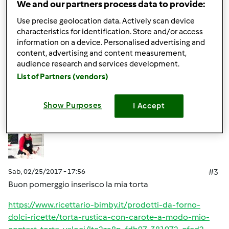
dolci-ricette/crumble-ai-frutti-di-bosco-contest-torte-
We and our partners process data to provide:
veloci/ysuwewnf-cef1c-687109-cfcd2-b617l06s
Use precise geolocation data. Actively scan device
characteristics for identification. Store and/or access
Barbara
information on a device. Personalised advertising and
content, advertising and content measurement,
audience research and services development.
In cima
List of Partners (vendors)
Accedi
o
registrati
per poter commentare
Show Purposes
I Accept
rosablu71
Iscritto : 12.11.2010
Sab, 02/25/2017 - 17:56
#3
Buon pomerggio inserisco la mia torta
https://www.ricettario-bimby.it/prodotti-da-forno-
dolci-ricette/torta-rustica-con-carote-a-modo-mio-