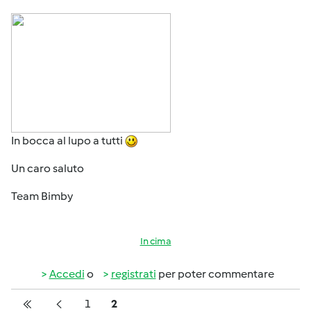
In bocca al lupo a tutti
Un caro saluto
Team Bimby
In cima
Accedi
o
registrati
per poter commentare
Pagination
Pagina
Pagina
1
2
Prima pagina
Pagina precedente