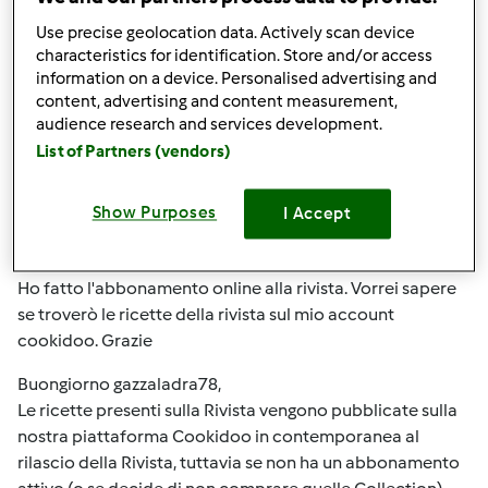
In cima
Use precise geolocation data. Actively scan device
characteristics for identification. Store and/or access
Accedi
o
registrati
per poter commentare
information on a device. Personalised advertising and
content, advertising and content measurement,
Team Bimby
Iscritto : 11.12.2009
audience research and services development.
List of Partners (vendors)
Show Purposes
I Accept
Ven, 09/22/2017 - 08:10
#3
gazzaladra78 wrote:
Ho fatto l'abbonamento online alla rivista. Vorrei sapere
se troverò le ricette della rivista sul mio account
cookidoo. Grazie
Buongiorno gazzaladra78,
Le ricette presenti sulla Rivista vengono pubblicate sulla
nostra piattaforma Cookidoo in contemporanea al
rilascio della Rivista, tuttavia se non ha un abbonamento