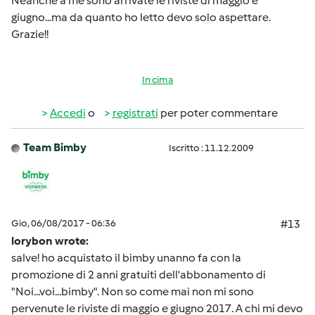
Neanche a me sono arrivate le riviste di maggio e
giugno...ma da quanto ho letto devo solo aspettare.
Grazie!!
In cima
Accedi
o
registrati
per poter commentare
Team Bimby
Iscritto : 11.12.2009
Gio, 06/08/2017 - 06:36
#13
lorybon wrote:
salve! ho acquistato il bimby unanno fa con la
promozione di 2 anni gratuiti dell'abbonamento di
"Noi...voi...bimby". Non so come mai non mi sono
pervenute le riviste di maggio e giugno 2017. A chi mi devo