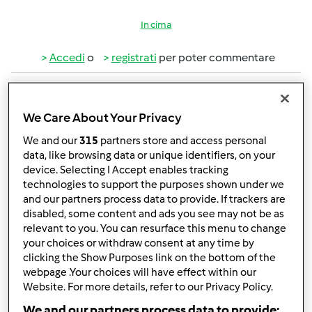
In cima
Accedi
o
registrati
per poter commentare
giuliana.022
Iscritto : 18.10.2016
We Care About Your Privacy
We and our
315
partners store and access personal
data, like browsing data or unique identifiers, on your
device. Selecting I Accept enables tracking
technologies to support the purposes shown under we
and our partners process data to provide. If trackers are
Lun, 09/25/2017 - 13:15
#2
disabled, some content and ads you see may not be as
buongiorno, ricevo la rivista bimby a casa, ma c'è la
relevant to you. You can resurface this menu to change
possibilità di accedere alle ricette anche online, cosi da
your choices or withdraw consent at any time by
non dovere conservare il cartaceo?
clicking the Show Purposes link on the bottom of the
webpage .Your choices will have effect within our
grazie in anticipo
Website. For more details, refer to our Privacy Policy.
We and our partners process data to provide: