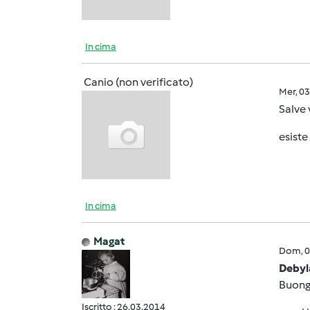
In cima
Canio (non verificato)
Mer, 0
Salve 
esiste
In cima
Magat
Dom, 0
Debyl
Buong
Iscritto : 26.03.2014