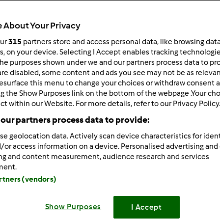
ultati più recenti
10
 About Your Privacy
our
315
partners store and access personal data, like browsing dat
rs, on your device. Selecting I Accept enables tracking technologi
he purposes shown under we and our partners process data to prov
are disabled, some content and ads you see may not be as relevan
6/05/2025 - 19:46
esurface this menu to change your choices or withdraw consent a
 avere informazioni su mio ordine 20259069017
ng the Show Purposes link on the bottom of the webpage .Your choi
ct within our Website. For more details, refer to our Privacy Policy
our partners process data to provide:
se geolocation data. Actively scan device characteristics for ident
/or access information on a device. Personalised advertising and
ing and content measurement, audience research and services
ment.
artners (vendors)
1/31/2025 - 04:18
Show Purposes
I Accept
. vorrei informazioni del ordine 20259003888