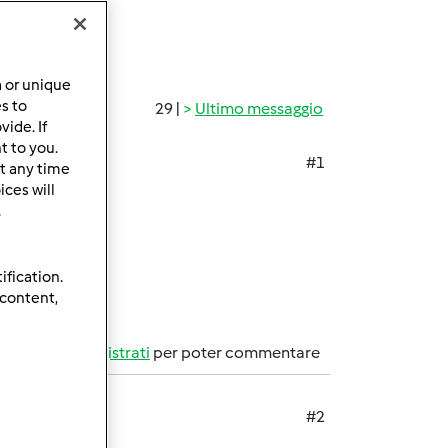
a or unique
es to
29 |
Ultimo messaggio
ide. If
t to you.
#1
t any time
ces will
.
ification.
 content,
Accedi
o
registrati
per poter commentare
#2