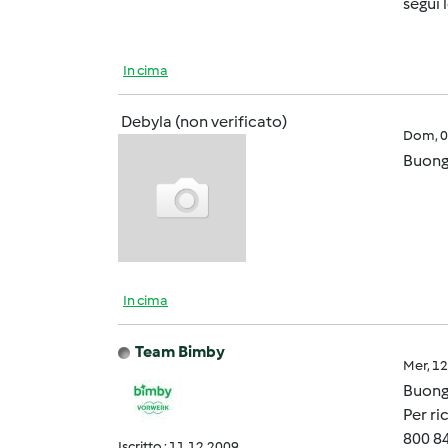
segui 
In cima
Debyla (non verificato)
Dom, 0
Buong
In cima
Team Bimby
Mer, 1
Buong
Per ri
800 84
Iscritto : 11.12.2009