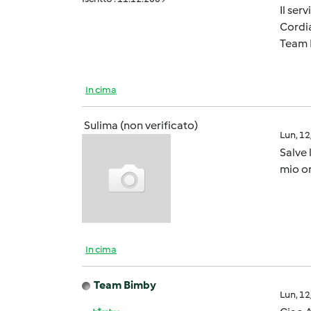
Il ser
Cordia
Team 
In cima
Sulima (non verificato)
Lun, 1
Salve 
mio o
In cima
Team Bimby
Lun, 1