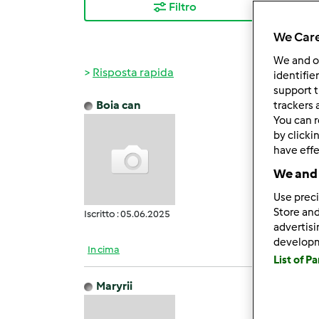
Filtro
I ris
We Care
We and 
Risposta rapida
identifie
support t
Boia can
trackers 
Gio, 0
You can r
Posso
by clicki
have effe
We and 
Use preci
Store and
Iscritto : 05.06.2025
advertis
develop
In cima
List of P
Maryrii
Ven, 0
Salve.