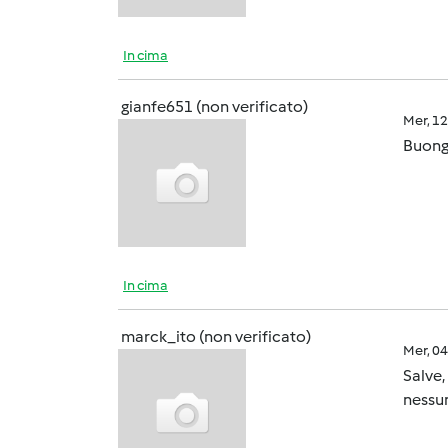
In cima
gianfe651 (non verificato)
Mer, 1
Buongi
In cima
marck_ito (non verificato)
Mer, 0
Salve,
nessun