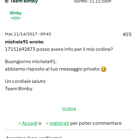
Team Bimby
Iscritto : 11.12.2009
Mar, 11/14/2017 - 09:43
#25
michela91 wrote:
17151692873 posso avere info per il mio ordine?
Buongiorno michela91,
abbiamo risposto al tuo messaggio privato
Un cordiale saluto
Team Bimby
In cima
Accedi
o
registrati
per poter commentare