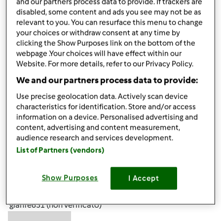
and our partners process data to provide. If trackers are
Rosariasesti86 (non
disabled, some content and ads you see may not be as
verificato)
relevant to you. You can resurface this menu to change
your choices or withdraw consent at any time by
clicking the Show Purposes link on the bottom of the
webpage .Your choices will have effect within our
Website. For more details, refer to our Privacy Policy.
We and our partners process data to provide:
Use precise geolocation data. Actively scan device
Ven, 09/01/2023 - 14:32
#5
characteristics for identification. Store and/or access
Quando consegneranno il bimbi con numero ordine
information on a device. Personalised advertising and
231255024 40
content, advertising and content measurement,
audience research and services development.
List of Partners (vendors)
In cima
Show Purposes
I Accept
Accedi
o
registrati
per poter commentare
gianfe651 (non verificato)