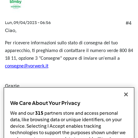
Lun, 09/04/2023 - 06:56
#4
Ciao,
Per ricevere informazioni sullo stato di consegna del tuo
apparecchio, ti preghiamo di contattare il numero verde 800 84
18 11, opzione 3 "Consegne" oppure di inviare un'email a
consegne@vorwerk.it
Grazie
Team Bimby
We Care About Your Privacy
We and our
315
partners store and access personal
In cima
data, like browsing data or unique identifiers, on your
device. Selecting I Accept enables tracking
Accedi
o
registrati
per poter commentare
technologies to support the purposes shown under we