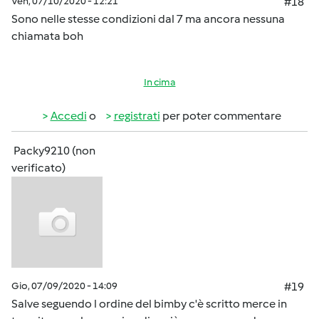
Ven, 07/10/2020 - 12:21
#18
Sono nelle stesse condizioni dal 7 ma ancora nessuna
chiamata boh
In cima
Accedi
o
registrati
per poter commentare
Packy9210 (non
verificato)
Gio, 07/09/2020 - 14:09
#19
Salve seguendo l ordine del bimby c'è scritto merce in