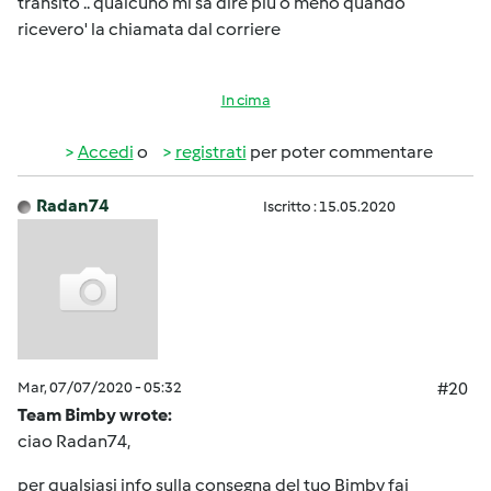
transito .. qualcuno mi sa dire più o meno quando
ricevero' la chiamata dal corriere
In cima
Accedi
o
registrati
per poter commentare
Radan74
Iscritto : 15.05.2020
Mar, 07/07/2020 - 05:32
#20
Team Bimby wrote:
ciao Radan74,
per qualsiasi info sulla consegna del tuo Bimby fai