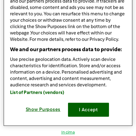
and our partners process data to provide. If trackers are
Accedi
o
registrati
per poter commentare
disabled, some content and ads you see may not be as
relevant to you. You can resurface this menu to change
masinello86a
Iscritto : 08.12.2023
your choices or withdraw consent at any time by
clicking the Show Purposes link on the bottom of the
webpage .Your choices will have effect within our
Website. For more details, refer to our Privacy Policy.
We and our partners process data to provide:
Use precise geolocation data. Actively scan device
characteristics for identification. Store and/or access
Ven, 12/15/2023 - 16:26
#5
information on a device. Personalised advertising and
A me è successa una cosa strana. Questa mattina ho
content, advertising and content measurement,
chiamato per avere delle info e mi hanno detto che il
audience research and services development.
corriere mi ha chiamato ieri per la consegna ma io non ho
List of Partners (vendors)
risposto. Io però non ricevuto alcuna chiamata e il
numero di telefono che hanno a sistema è corretto.
Show Purposes
I Accept
Quindi boh...
In cima