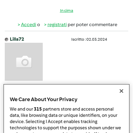
In cima
Accedi
o
registrati
per poter commentare
Lilla72
Iscritto : 02.03.2024
Sab, 03/02/2024 - 09:03
#4
Buongiorno come si fa a vedere tracciamento spedizione
We Care About Your Privacy
?fatto contratto 1 settimana fa a 18 rate
We and our
315
partners store and access personal
data, like browsing data or unique identifiers, on your
device. Selecting I Accept enables tracking
In cima
technologies to support the purposes shown under we