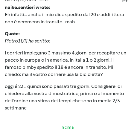
#9
naike.sentieri wrote:
Eh infatti... anche il mio dice spedito dal 20 e addirittura
non è nemmeno in transito...mah...
Quote:
Pietro1[/i] ha scritto:
I corrieri impiegano 3 massimo 4 giorni per recapitare un
pacco in europa o in america. In italia 1 o 2 giorni. Il
famoso bimby spedito il 18 é ancora in transito. Mi
chiedo: ma il vostro corriere usa la bicicletta?
oggi é 23... quindi sono passati tre giorni. Consiglierei di
chiedere alla vostra dimostratrice, prima o al momento
dell'ordine una stima dei tempi che sono in media 2/3
settimane
In cima