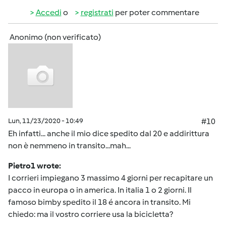
Accedi
o
registrati
per poter commentare
Anonimo (non verificato)
Lun, 11/23/2020 - 10:49
#10
Eh infatti... anche il mio dice spedito dal 20 e addirittura
non è nemmeno in transito...mah...
Pietro1 wrote:
I corrieri impiegano 3 massimo 4 giorni per recapitare un
pacco in europa o in america. In italia 1 o 2 giorni. Il
famoso bimby spedito il 18 é ancora in transito. Mi
chiedo: ma il vostro corriere usa la bicicletta?