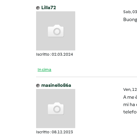
Lilla72
Sab, 0
Buongi
Iscritto : 02.03.2024
In cima
masinello86a
Ven, 1
A me è
mi ha 
telefo
Iscritto : 08.12.2023