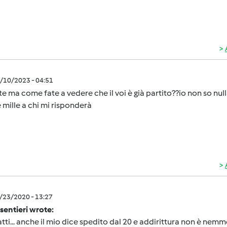
0/10/2023 - 04:51
e ma come fate a vedere che il voi è già partito??io non so null
 mille a chi mi risponderà
1/23/2020 - 13:27
sentieri wrote:
atti... anche il mio dice spedito dal 20 e addirittura non è nemme