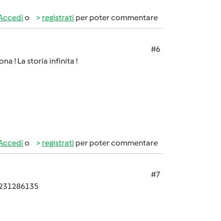
Accedi
o
registrati
per poter commentare
#6
a ! La storia infinita !
Accedi
o
registrati
per poter commentare
#7
e 231286135