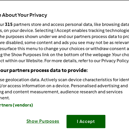
 per:
Risultati per pagina:
 About Your Privacy
ultati più recenti
10
our
315
partners store and access personal data, like browsing dat
rs, on your device. Selecting I Accept enables tracking technologi
he purposes shown under we and our partners process data to prov
are disabled, some content and ads you see may not be as relevan
esurface this menu to change your choices or withdraw consent a
ng the Show Purposes link on the bottom of the webpage .Your choi
ct within our Website. For more details, refer to our Privacy Policy
4/15/2024 - 08:28
our partners process data to provide:
sibile che si deve aspettare così tanto la spedizione ho acqui
se geolocation data. Actively scan device characteristics for ident
 rispondere quando sarà messo in consegna mah sicuramente qu
/or access information on a device. Personalised advertising and
acquisto a Vorwerk
ing and content measurement, audience research and services
ment.
artners (vendors)
Show Purposes
I Accept