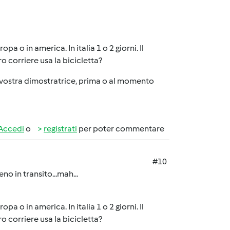
a o in america. In italia 1 o 2 giorni. Il
o corriere usa la bicicletta?
lla vostra dimostratrice, prima o al momento
Accedi
o
registrati
per poter commentare
#10
no in transito...mah...
a o in america. In italia 1 o 2 giorni. Il
o corriere usa la bicicletta?