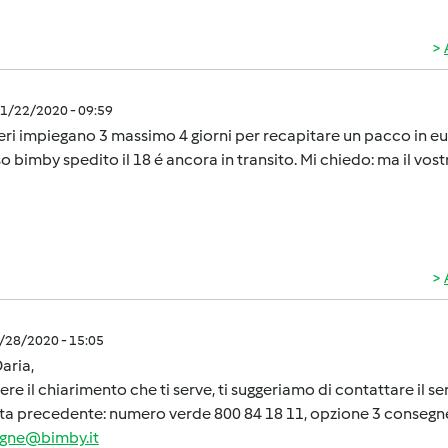
1/22/2020 - 09:59
ieri impiegano 3 massimo 4 giorni per recapitare un pacco in europ
 bimby spedito il 18 é ancora in transito. Mi chiedo: ma il vostr
9/28/2020 - 15:05
aria,
ere il chiarimento che ti serve, ti suggeriamo di contattare il servi
ta precedente: numero verde 800 84 18 11, opzione 3 consegne
gne@bimby.it