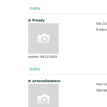
In cima
Prosdy
Gio, 1
Il mio
Iscritto : 05.12.2023
In cima
antonellasetaro
Mer, 1
Vorre