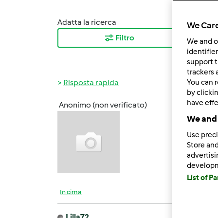
Adatta la ricerca
Ordina
We Care
Filtro
I ris
We and 
identifie
support t
trackers 
Risposta rapida
You can r
by clicki
have effe
Anonimo (non verificato)
Lun, 0
We and 
Ma pos
Use preci
sanno
Store and
fatto 
advertis
develop
List of P
In cima
Lilla72