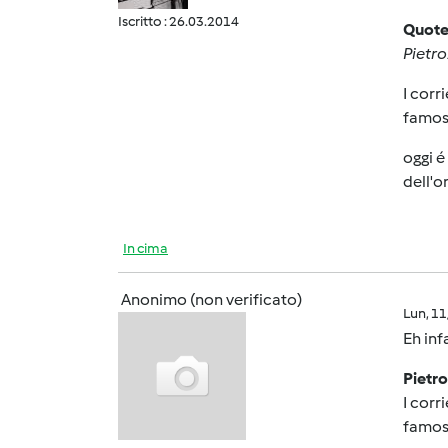
Iscritto : 26.03.2014
Quote
Pietro
I corr
famoso
oggi é
dell'o
In cima
Anonimo (non verificato)
Lun, 1
Eh inf
Pietro
I corr
famoso