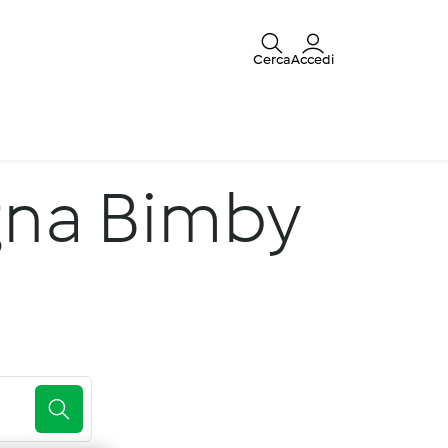
Cerca
Accedi
gna Bimby