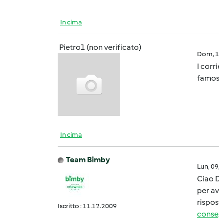
In cima
Pietro1 (non verificato)
Dom, 1
I corr
famoso
In cima
Team Bimby
Lun, 0
Ciao D
per av
rispos
Iscritto : 11.12.2009
conse