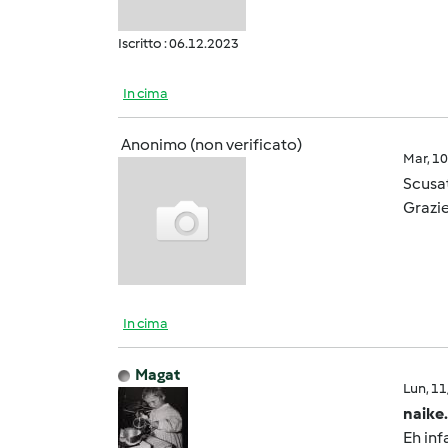
Iscritto : 06.12.2023
In cima
Anonimo (non verificato)
Mar, 1
Scusat
Grazie
In cima
Magat
Lun, 1
naike.
Eh inf