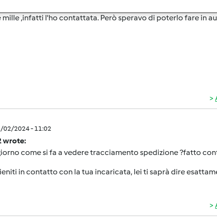
3/02/2024 - 14:50
 mille ,infatti l'ho contattata. Però speravo di poterlo fare in
3/02/2024 - 11:02
2 wrote:
orno come si fa a vedere tracciamento spedizione ?fatto contr
tieniti in contatto con la tua incaricata, lei ti saprà dire esatta