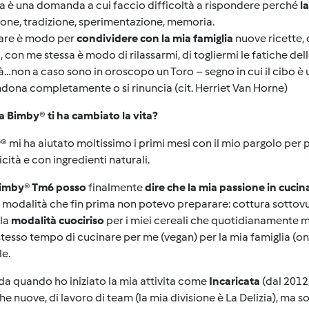
 è una domanda a cui faccio difficoltà a rispondere perché
l
ione, tradizione, sperimentazione, memoria.
are è modo per
condividere con la mia famiglia
nuove ricette, 
 con me stessa è modo di rilassarmi, di togliermi le fatiche dell
tà…non a caso sono in oroscopo un Toro – segno in cui il cibo è u
ona completamente o si rinuncia (cit. Herriet Van Horne)
sa Bimby
®
ti ha cambiato la vita?
y
®
mi ha aiutato moltissimo i primi mesi con il mio pargolo per
cità e con ingredienti naturali.
imby
®
Tm6 posso
finalmente
dire che la mia passione in cucina
modalità che fin prima non potevo preparare: cottura sottovuoto
 la
modalità cuociriso
per i miei cereali che quotidianamente 
stesso tempo di cucinare per me (vegan) per la mia famiglia (on
e.
 da quando ho iniziato la mia attivita come
Incaricata
(dal 2012
he nuove, di lavoro di team (la mia divisione è La Delizia), ma