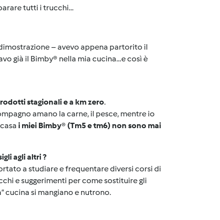
arare tutti i trucchi…
 dimostrazione – avevo appena partorito il
vo già il Bimby
®
nella mia cucina…e così è
rodotti stagionali e a km zero
.
 compagno amano la carne, il pesce, mentre io
n casa
i miei Bimby
®
(Tm5 e tm6) non sono mai
li agli altri ?
rtato a studiare e frequentare diversi corsi di
cchi e suggerimenti per come sostituire gli
a” cucina si mangiano e nutrono.