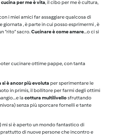
a cucina per me è vita
, il cibo per me è cultura,
con i miei amici far assaggiare qualcosa di
e giornata , è parte in cui posso esprimermi , è
n “rito” sacro.
Cucinare è come amare
…o ci si
 poter cucinare ottime pappe, con tanta
 si è ancor più evoluta
per sperimentare le
 in primis, il bollitore per farmi degli ottimi
mangio…e la
cottura multilivello
sfruttando
nivora) senza più sporcare fornelli e tante
) mi si è aperto un mondo fantastico di
 soprattutto di nuove persone che incontro e