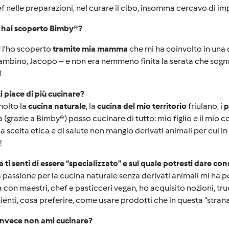
ef nelle preparazioni, nel curare il cibo, insomma cercavo di imp
hai scoperto Bimby
®
?
 l’ho scoperto
tramite mia mamma
che mi ha coinvolto in una
mbino, Jacopo – e non era nemmeno finita la serata che sogna
!
i piace di più cucinare?
olto la
cucina naturale
, la
cucina del mio territorio
friulano, i
p
a (grazie a Bimby
®
) posso cucinare di tutto: mio figlio e il mio
a scelta etica e di salute non mangio derivati animali per cui i
!
a ti senti di essere “specializzato” e sul quale potresti dare consig
 passione per la cucina naturale senza derivati animali mi ha po
 con maestri, chef e pasticceri vegan, ho acquisito nozioni, tru
ienti, cosa preferire, come usare prodotti che in questa “stran
invece non ami cucinare?