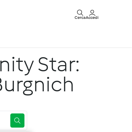
Cerca
Accedi
ty Star:
 Burgnich