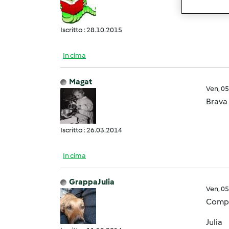
Bellis
Iscritto : 28.10.2015
In cima
Magat
Ven, 0
Brava 
Iscritto : 26.03.2014
In cima
GrappaJulia
Ven, 0
Compli
Julia