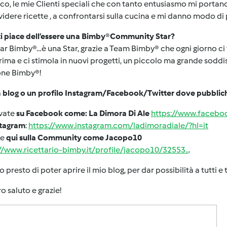
o, le mie Clienti speciali che con tanto entusiasmo mi portano
idere ricette , a confrontarsi sulla cucina e mi danno modo di 
i piace dell’essere una Bimby
®
Community Star?
tar Bimby
®
…è una Star, grazie a Team Bimby® che ogni giorno ci f
ima e ci stimola in nuovi progetti, un piccolo ma grande soddis
one Bimby
®
!
 blog o un profilo Instagram/Facebook/Twitter dove pubblichi
ovate
su Facebook come: La Dimora Di Ale
https://www.facebo
stagram
:
https://www.instagram.com/ladimoradiale/?hl=it
re
qui sulla Community come Jacopo10
//www.ricettario-bimby.it/profile/jacopo10/32553..
.
o presto di poter aprire il mio blog, per dar possibilità a tutti e
o saluto e grazie!