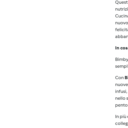
Questa
nutriz
Cucin
nuovo,
felici
abband
In co
Bimb
sempli
Con
B
nuove 
infusi,
nello 
pentol
In più
colleg