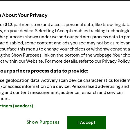
 per:
Risultati per pagina:
 About Your Privacy
ultati più recenti
10
our
313
partners store and access personal data, like browsing dat
rs, on your device. Selecting I Accept enables tracking technologi
he purposes shown under we and our partners process data to prov
are disabled, some content and ads you see may not be as relevan
esurface this menu to change your choices or withdraw consent a
ng the Show Purposes link on the bottom of the webpage .Your choi
ct within our Website. For more details, refer to our Privacy Policy
5/15/2020 - 16:15
our partners process data to provide:
imenti Alessia 👏👏👏👏
se geolocation data. Actively scan device characteristics for ident
/or access information on a device. Personalised advertising and
ing and content measurement, audience research and services
ment.
artners (vendors)
Show Purposes
I Accept
5/15/2020 - 13:19