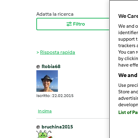
Adatta la ricerca
Ordina
We Care
Filtro
I ris
We and 
identifie
support t
trackers 
Risposta rapida
You can r
by clicki
have effe
Robia68
Ven, 0
We and 
Compl
Use preci
Store and
Iscritto : 22.02.2015
advertis
develop
In cima
List of P
bruchina2015
Ven, 0