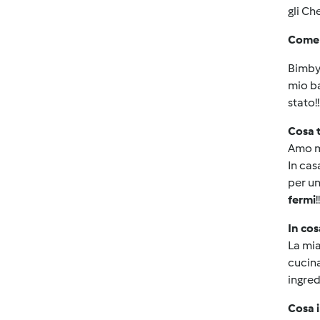
gli Ch
Come 
Bimby
mio ba
stato!!
Cosa t
Amo m
In cas
per un
fermi
!!
In cos
La mia
cucina
ingred
Cosa 