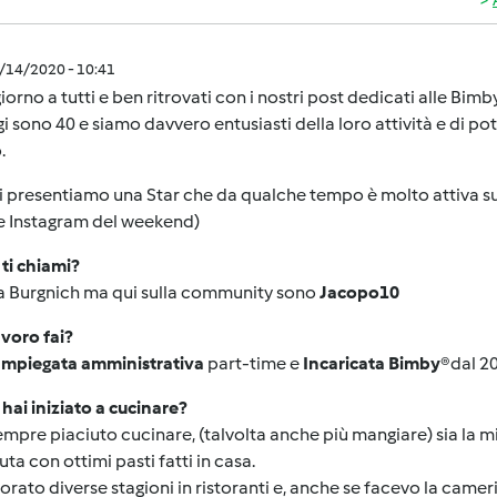
5/14/2020 - 10:41
orno a tutti e ben ritrovati con i nostri post dedicati alle Bi
i sono 40 e siamo davvero entusiasti della loro attività e di po
.
i presentiamo una Star che da qualche tempo è molto attiva sul
e Instagram del weekend)
ti chiami?
ia Burgnich ma qui sulla community sono
Jacopo10
voro fai?
Impiegata amministrativa
part-time e
Incaricata Bimby
®
dal 2
ai iniziato a cucinare?
empre piaciuto cucinare, (talvolta anche più mangiare) sia la
uta con ottimi pasti fatti in casa.
orato diverse stagioni in ristoranti e, anche se facevo la camer