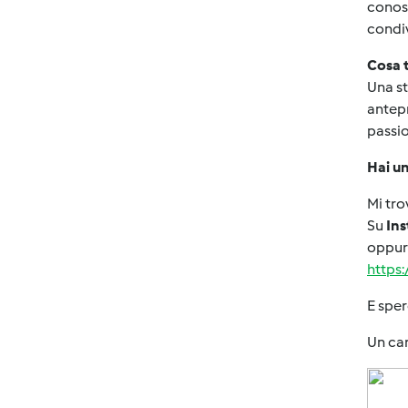
conosc
condiv
Cosa t
Una s
antepr
passi
Hai un
Mi tr
Su
In
oppu
https:
E sper
Un car