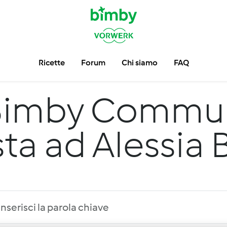
Ricette
Forum
Chi siamo
FAQ
imby Communi
ista ad Alessia