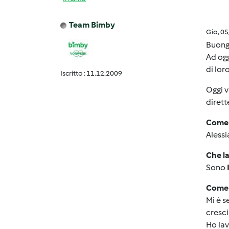
Team Bimby
Gio, 0
Buongi
Ad ogg
di loro
Iscritto : 11.12.2009
Oggi v
dirett
Come 
Aless
Che la
Sono
Come h
Mi è s
cresci
Ho lav