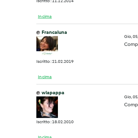
Iscritto : 11.12.2014
In cima
Francaluna
Gio, 0
Compl
Iscritto : 21.02.2019
In cima
wlapappa
Gio, 0
Compl
Iscritto : 18.02.2010
In cima