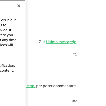
a or unique
es to
ide. If
t to you.
t any time
7 |
Ultimo messaggio
ces will
.
#1
ification.
 content,
Accedi
o
registrati
per poter commentare
#2