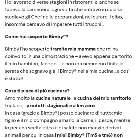
Ho lavorato diverse stagioni in ristoranti e, anche se
facevo la cameriera, ogni volta che entravo in cucina
studiavo gli Chef nelle preparazioni, nel curare il cibo,
insomma cercavo di imparare tutti i trucchi…
Come hai scoperto Bimby
®
?
Bimby l’ho scoperto
tramite mia mamma
che mi ha
coinvolto in una dimostrazione – avevo appena partorito
il mio bambino, Jacopo – e non era nemmeno finita la
serata che sognavo già il Bimby
®
nella mia cucina…e così
è stato!!!
Cosa ti piace di più cucinare?
Amo molto la
cucina naturale
, la
cucina del mio territorio
friulano, i
prodotti stagionali e a km zero
.
In casa (grazie a Bimby
®
) posso cucinare di tutto: mio
figlio e il mio compagno amano la carne, il pesce, mentre
io per una scelta etica e di salute non mangio derivati
animali per cui in casa
i miei Bimby
®
(Tm5 e tm6) non