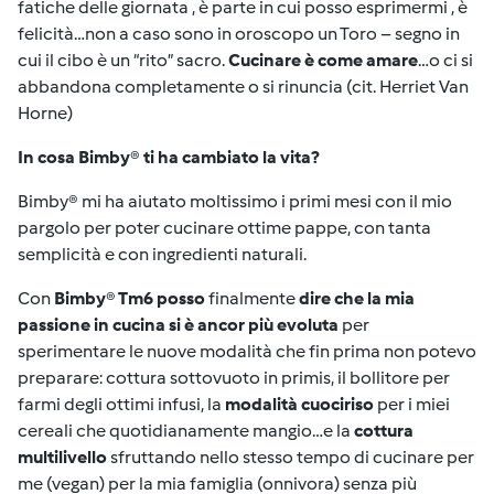
fatiche delle giornata , è parte in cui posso esprimermi , è
felicità…non a caso sono in oroscopo un Toro – segno in
cui il cibo è un “rito” sacro.
Cucinare è come amare
…o ci si
abbandona completamente o si rinuncia (cit. Herriet Van
Horne)
In cosa Bimby
®
ti ha cambiato la vita?
Bimby
®
mi ha aiutato moltissimo i primi mesi con il mio
pargolo per poter cucinare ottime pappe, con tanta
semplicità e con ingredienti naturali.
Con
Bimby
®
Tm6 posso
finalmente
dire che la mia
passione in cucina si è ancor più evoluta
per
sperimentare le nuove modalità che fin prima non potevo
preparare: cottura sottovuoto in primis, il bollitore per
farmi degli ottimi infusi, la
modalità cuociriso
per i miei
cereali che quotidianamente mangio…e la
cottura
multilivello
sfruttando nello stesso tempo di cucinare per
me (vegan) per la mia famiglia (onnivora) senza più