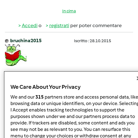
In cima
Accedi
o
registrati
per poter commentare
bruchina2015
Iscritto : 28.10.2015
Ven, 05/15/2020 - 13:19
#2
Bellissima Alessia!!!
We Care About Your Privacy
We and our
315
partners store and access personal data, lik
In cima
browsing data or unique identifiers, on your device. Selectin
I Accept enables tracking technologies to support the
Accedi
o
registrati
per poter commentare
purposes shown under we and our partners process data to
provide. If trackers are disabled, some content and ads you
see may not be as relevant to you. You can resurface this
Magat
Iscritto : 26.03.2014
menu to change your choices or withdraw consent at any