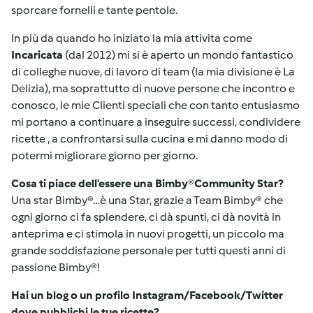
sporcare fornelli e tante pentole.
In più da quando ho iniziato la mia attivita come
Incaricata
(dal 2012) mi si è aperto un mondo fantastico
di colleghe nuove, di lavoro di team (la mia divisione è La
Delizia), ma soprattutto di nuove persone che incontro e
conosco, le mie Clienti speciali che con tanto entusiasmo
mi portano a continuare a inseguire successi, condividere
ricette , a confrontarsi sulla cucina e mi danno modo di
potermi migliorare giorno per giorno.
Cosa ti piace dell’essere una Bimby
®
Community Star?
Una star Bimby
®
…è una Star, grazie a Team Bimby® che
ogni giorno ci fa splendere, ci dà spunti, ci dà novità in
anteprima e ci stimola in nuovi progetti, un piccolo ma
grande soddisfazione personale per tutti questi anni di
passione Bimby
®
!
Hai un blog o un profilo Instagram/Facebook/Twitter
dove pubblichi le tue ricette?