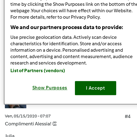
time by clicking the Show Purposes link on the bottom of th
webpage .Your choices will have effect within our Website.
For more details, refer to our Privacy Policy.
Ven, 05/15/2020 - 07:24
#3
We and our partners process data to provide:
Brava Alessia 👏🏻👏🏻👏🏻
Use precise geolocation data. Actively scan device
characteristics for identification. Store and/or access
information on a device. Personalised advertising and
In cima
content, advertising and content measurement, audience
research and services development.
Accedi
o
registrati
per poter commentare
List of Partners (vendors)
GrappaJulia
Iscritto : 11.12.2014
Show Purposes
I Accept
Ven, 05/15/2020 - 07:07
#4
Complimenti Alessia! 👏
Julia