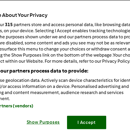
ultati più recenti
10
 About Your Privacy
our
315
partners store and access personal data, like browsing dat
rs, on your device. Selecting I Accept enables tracking technologi
he purposes shown under we and our partners process data to prov
are disabled, some content and ads you see may not be as relevan
0/01/2023 - 14:41
esurface this menu to change your choices or withdraw consent a
orno a tutti, sono un neofita e da poco ho ereditato un mode
ng the Show Purposes link on the bottom of the webpage .Your choi
ct within our Website. For more details, refer to our Privacy Policy
virebbe tanto un manuale pdf, di cui ho trovato solo una copia
our partners process data to provide:
he si parla anche di ricettario, per cui mi piacerebbe accodarmi 
se geolocation data. Actively scan device characteristics for ident
che del ricettario
/or access information on a device. Personalised advertising and
ing and content measurement, audience research and services
 a tutti e buona giornata
ment.
artners (vendors)
Show Purposes
I Accept