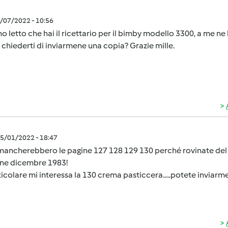
9/07/2022 - 10:56
ho letto che hai il ricettario per il bimby modello 3300, a me n
 chiederti di inviarmene una copia? Grazie mille.
5/01/2022 - 18:47
mancherebbero le pagine 127 128 129 130 perché rovinate del 
one dicembre 1983!
ticolare mi interessa la 130 crema pasticcera.....potete inviarmela