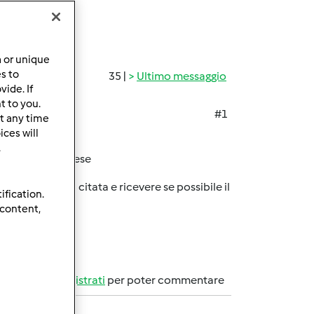
a or unique
es to
35 |
Ultimo messaggio
ide. If
t to you.
#1
t any time
llo TM 3300
ces will
.
 online in francese
alla richiesta citata e ricevere se possibile il
ification.
 content,
Accedi
o
registrati
per poter commentare