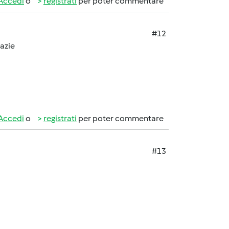
Accedi
o
registrati
per poter commentare
#12
razie
Accedi
o
registrati
per poter commentare
#13