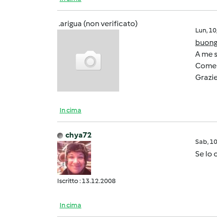
.arigua (non verificato)
Lun, 1
buongi
A me s
Come 
Grazie
In cima
chya72
Sab, 1
Se lo 
Iscritto : 13.12.2008
In cima