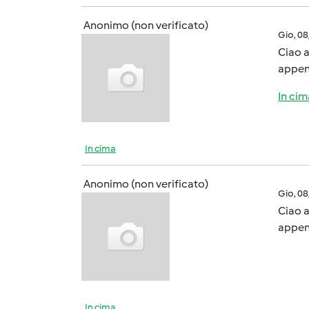
Anonimo (non verificato)
Gio, 0
Ciao a
appen
In cim
In cima
Anonimo (non verificato)
Gio, 0
Ciao a
appen
In cima