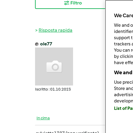
Filtro
I ris
We Care
We and 
Risposta rapida
identifie
support t
ole77
trackers 
Dom, 1
You can r
buongi
by clicki
have effe
mi ser
We and 
vedo c
Use preci
pdf an
Store and
Iscritto : 01.10.2023
advertis
grazie
develop
List of P
In cima