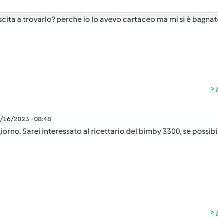
8/22/2023 - 15:00
uscita a trovarlo? perche io lo avevo cartaceo ma mi si è bagnato
8/16/2023 - 08:48
orno. Sarei interessato al ricettario del bimby 3300, se possib