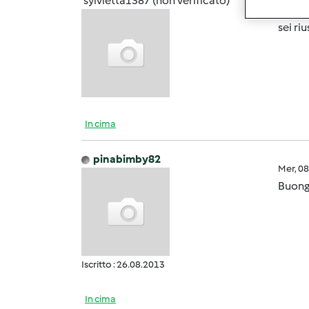
sylvietta1387 (non verificato)
Mar, 0
sei ri
In cima
pinabimby82
Mer, 0
Buongi
Iscritto : 26.08.2013
In cima