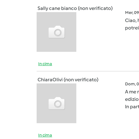
Sally cane bianco (non verificato)
Mer, 0
Ciao, 
potrei
In cima
ChiaraOlivi (non verificato)
Dom, 0
A me 
edizi
In par
In cima