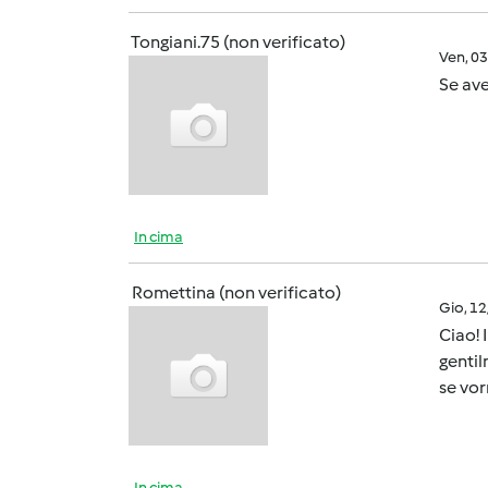
Tongiani.75 (non verificato)
Ven, 0
Se ave
In cima
Romettina (non verificato)
Gio, 1
Ciao! 
gentil
se vor
In cima