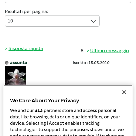
Risultati per pagina:
10
Risposta rapida
8 |
Ultimo messaggio
assunta
Iscritto : 15.03.2010
Mer, 03/24/2010 - 18:50
#1
We Care About Your Privacy
Ciao a tutti sono nuova del forum ma lo trovo
We and our
313
partners store and access personal
data, like browsing data or unique identifiers, on your
davvero utile ed interessante,e' una miniera di
device. Selecting I Accept enables tracking
idee,informazioni e tanto altro,
sicuramente saro'
technologies to support the purposes shown under we
assiduamente presente perche' avendo il bimby da pochi