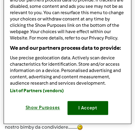
and our partners process data to provide. If trackers are
giorni sono ancora inesperta e bisognosa di tutti i vs
disabled, some content and ads you see may not be as
relevant to you. You can resurface this menu to change
consigli . ciao a prestissimo!
your choices or withdraw consent at any time by
clicking the Show Purposes link on the bottom of the
webpage .Your choices will have effect within our
In cima
Website. For more details, refer to our Privacy Policy.
Accedi
o
registrati
per poter commentare
We and our partners process data to provide:
Use precise geolocation data. Actively scan device
Anonimo (non verificato)
characteristics for identification. Store and/or access
information on a device. Personalised advertising and
content, advertising and content measurement,
audience research and services development.
List of Partners (vendors)
Show Purposes
I Accept
Mer, 03/24/2010 - 18:57
#2
ciao e benvenuta sicuramente ci saranno tante cosa del
nostro bimby da condividere..........