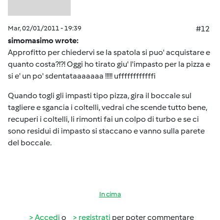
Mar, 02/01/2011 - 19:39
#12
simomasimo wrote:
Approfitto per chiedervi se la spatola si puo' acquistare e
quanto costa?!?! Oggi ho tirato giu' l'impasto per la pizza e
si e' un po' sdentataaaaaaa !!!!! uffffffffffffi
Quando togli gli impasti tipo pizza, gira il boccale sul
tagliere e sgancia i coltelli, vedrai che scende tutto bene,
recuperi i coltelli, li rimonti fai un colpo di turbo e se ci
sono residui di impasto si staccano e vanno sulla parete
del boccale.
In cima
Accedi
o
registrati
per poter commentare