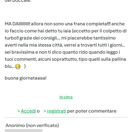
del boccale.
MA DAIIIIIIIII! allora non sono una frana completa!!!! anche
io faccio come hai detto tu iaia (eccetto per il colpetto di
turbo!! grazie dei consigli.... mi piacerebbe tantissimo
averti nella mia stessa città, verrei a trovarti tutti i giorni...
sei bravissima e non ti dico quanto rido quando leggo i
tuoi commenti, alcuni soprattutto, tipo quelli sulla pallina
blu...
)
buona giornataaaa!
In cima
Accedi
o
registrati
per poter commentare
Anonimo (non verificato)