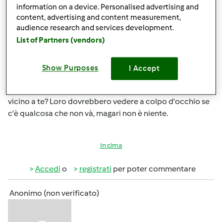
information on a device. Personalised advertising and
content, advertising and content measurement,
audience research and services development.
List of Partners (vendors)
Show Purposes
I Accept
Mer, 01/12/2011 - 08:49
#4
I'm sorry, non so cosa dirti, non c'è un centro assistenza
vicino a te? Loro dovrebbero vedere a colpo d'occhio se
c'è qualcosa che non và, magari non è niente.
In cima
Accedi
o
registrati
per poter commentare
Anonimo (non verificato)