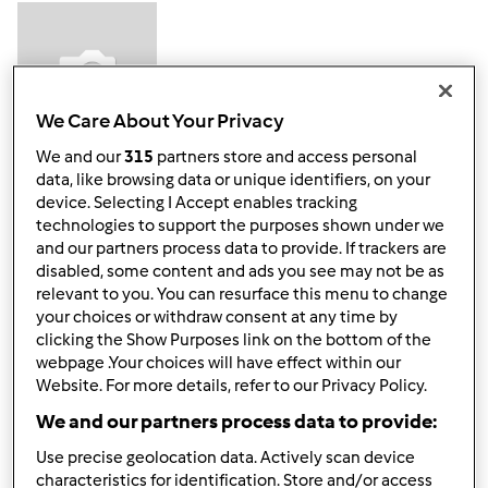
We Care About Your Privacy
We and our
315
partners store and access personal
Mer, 01/12/2011 - 08:46
#3
data, like browsing data or unique identifiers, on your
ciao iaia, il bimby a parte vibrare anche con l'impasto di
device. Selecting I Accept enables tracking
un dolce liquido, vibra o cmq sembra che quando è in
technologies to support the purposes shown under we
funzione si vorrebbe svitare il boccale, e anche da fermo
and our partners process data to provide. If trackers are
disabled, some content and ads you see may not be as
se blocco il coperchio e muovo il boccale, a differenza di
relevant to you. You can resurface this menu to change
altri questo si muove verso destra e sinistra
your choices or withdraw consent at any time by
clicking the Show Purposes link on the bottom of the
webpage .Your choices will have effect within our
In cima
Website. For more details, refer to our Privacy Policy.
We and our partners process data to provide:
Accedi
o
registrati
per poter commentare
Use precise geolocation data. Actively scan device
Anonimo (non verificato)
characteristics for identification. Store and/or access