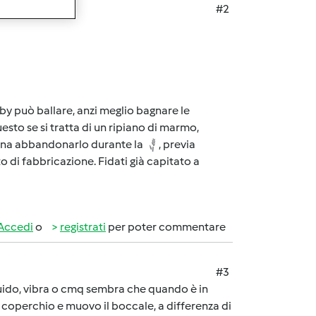
#2
mby può ballare, anzi meglio bagnare le
esto se si tratta di un ripiano di marmo,
isogna abbandonarlo durante la
, previa
 di fabbricazione. Fidati già capitato a
Accedi
o
registrati
per poter commentare
#3
iquido, vibra o cmq sembra che quando è in
l coperchio e muovo il boccale, a differenza di