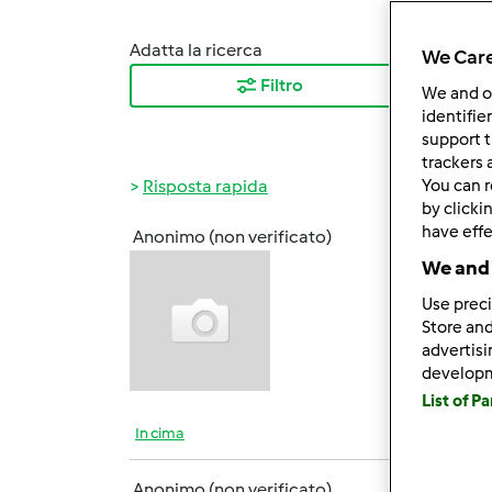
Adatta la ricerca
Ordina
We Care
Filtro
I ris
We and 
identifie
support t
trackers 
Risposta rapida
You can r
by clicki
have effe
Anonimo (non verificato)
Mar, 0
We and 
SALVE
Use preci
SEMBR
Store and
advertis
develop
List of P
In cima
Anonimo (non verificato)