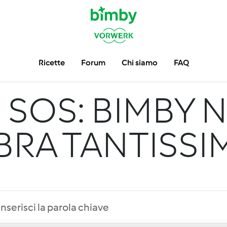
Ricette
Forum
Chi siamo
FAQ
m
SOS: BIMBY 
BRA TANTISS