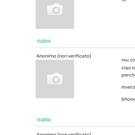
In cima
Anonimo (non verificato)
Mar, 0
ciao i
perche
invec
bhoo
In cima
Anonimo (non verificato)