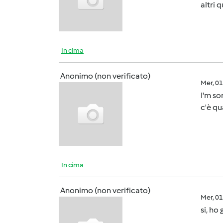
altri 
In cima
Anonimo (non verificato)
Mer, 0
I'm so
c'è qu
In cima
Anonimo (non verificato)
Mer, 0
si, ho