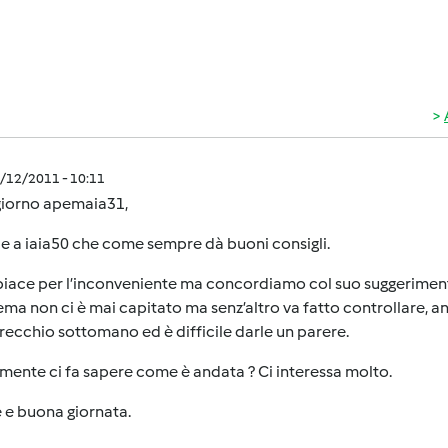
1/12/2011 - 10:11
iorno apemaia31,
ie a iaia50 che come sempre dà buoni consigli.
piace per l’inconveniente ma concordiamo col suo suggerimento
ma non ci è mai capitato ma senz’altro va fatto controllare, 
recchio sottomano ed è difficile darle un parere.
mente ci fa sapere come è andata ? Ci interessa molto.
 e buona giornata.