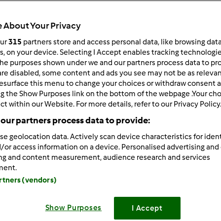
 per:
Risultati per pagina:
 About Your Privacy
ultati più recenti
10
our
315
partners store and access personal data, like browsing dat
rs, on your device. Selecting I Accept enables tracking technologi
he purposes shown under we and our partners process data to prov
are disabled, some content and ads you see may not be as relevan
esurface this menu to change your choices or withdraw consent a
ng the Show Purposes link on the bottom of the webpage .Your choi
ct within our Website. For more details, refer to our Privacy Policy
1/11/2011 - 17:33
our partners process data to provide:
, UNA MIA AMICA HA COMPRATO IL BIMBY , APPENA MESSO I
se geolocation data. Actively scan device characteristics for ident
A CHE IL BOCCALE CI STA PIU LARGO, COSA PUOI ESSERE?
/or access information on a device. Personalised advertising and
ing and content measurement, audience research and services
ment.
artners (vendors)
Show Purposes
I Accept