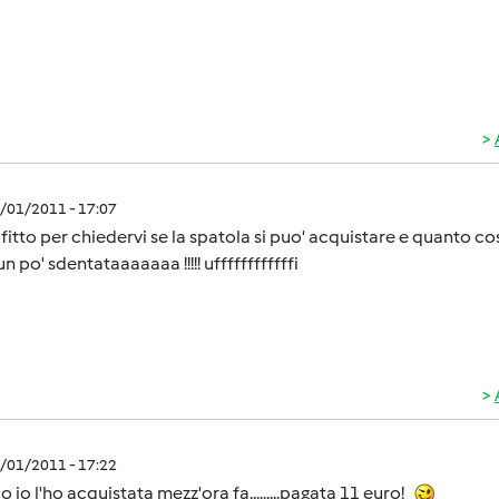
2/01/2011 - 17:07
itto per chiedervi se la spatola si puo' acquistare e quanto cost
 un po' sdentataaaaaaa !!!!! uffffffffffffi
2/01/2011 - 17:22
o io l'ho acquistata mezz'ora fa.........pagata 11 euro!