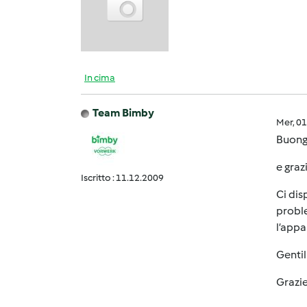
In cima
Team Bimby
Mer, 0
Buong
e graz
Iscritto : 11.12.2009
Ci dis
proble
l’appa
Gentil
Grazie