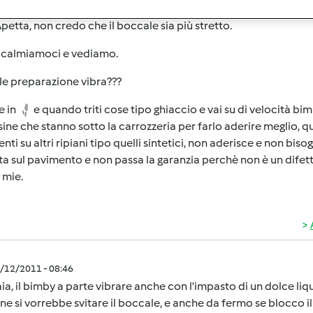
1/11/2011 - 19:48
petta, non credo che il boccale sia più stretto.
a calmiamoci e vediamo.
le preparazione vibra???
e in
e quando triti cose tipo ghiaccio e vai su di velocità bi
ine che stanno sotto la carrozzeria per farlo aderire meglio, qu
enti su altri ripiani tipo quelli sintetici, non aderisce e non b
a sul pavimento e non passa la garanzia perchè non è un difetto
i mie.
1/12/2011 - 08:46
aia, il bimby a parte vibrare anche con l'impasto di un dolce l
ne si vorrebbe svitare il boccale, e anche da fermo se blocco i