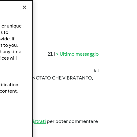
a or unique
es to
ide. If
t to you.
t any time
21 |
Ultimo messaggio
ces will
.
#1
N FUNZIONE HO NOTATO CHE VIBRA TANTO,
ification.
 content,
Accedi
o
registrati
per poter commentare