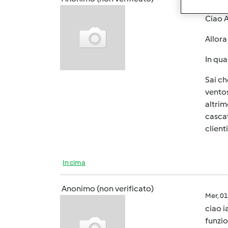
Mar, 0
Ciao A
Allor
In qua
Sai ch
ventos
altrim
cascat
client
In cima
Anonimo (non verificato)
Mer, 0
ciao i
funzio