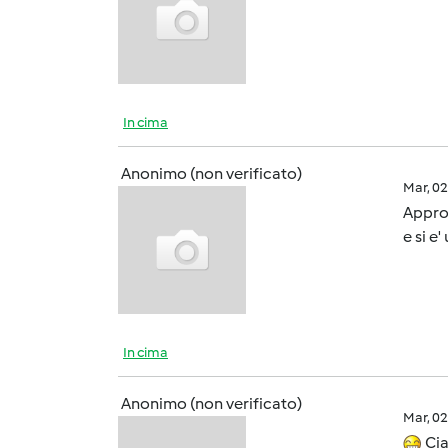
In cima
Anonimo (non verificato)
Mar, 0
Approf
e si e'
In cima
Anonimo (non verificato)
Mar, 0
Cia