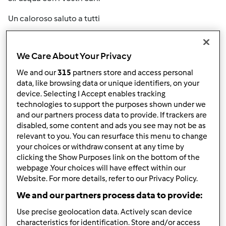
Un caloroso saluto a tutti
We Care About Your Privacy
In cima
We and our
315
partners store and access personal
data, like browsing data or unique identifiers, on your
device. Selecting I Accept enables tracking
Accedi
o
registrati
per poter commentare
technologies to support the purposes shown under we
and our partners process data to provide. If trackers are
Anonimo (non verificato)
disabled, some content and ads you see may not be as
relevant to you. You can resurface this menu to change
your choices or withdraw consent at any time by
clicking the Show Purposes link on the bottom of the
webpage .Your choices will have effect within our
Website. For more details, refer to our Privacy Policy.
We and our partners process data to provide:
Ven, 04/02/2010 - 10:20
#2
Use precise geolocation data. Actively scan device
Altrettanto a voi tutti
characteristics for identification. Store and/or access