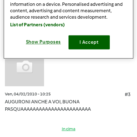
information on a device. Personalised advertising and
content, advertising and content measurement,
In cima
audience research and services development.
List of Partners (vendors)
Accedi
o
registrati
per poter commentare
Show Purposes
I Accept
Anonimo (non verificato)
Ven, 04/02/2010 - 10:25
#3
AUGURONI ANCHE A VOI, BUONA
PASQUAAAAAAAAAAAAAAAAAAAAAAA
In cima