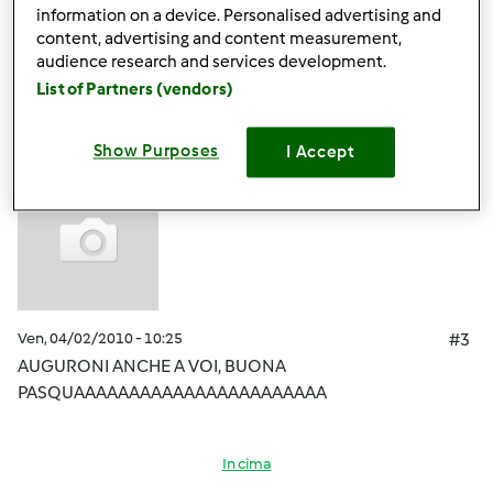
information on a device. Personalised advertising and
content, advertising and content measurement,
In cima
audience research and services development.
List of Partners (vendors)
Accedi
o
registrati
per poter commentare
Show Purposes
I Accept
Anonimo (non verificato)
Ven, 04/02/2010 - 10:25
#3
AUGURONI ANCHE A VOI, BUONA
PASQUAAAAAAAAAAAAAAAAAAAAAAA
In cima