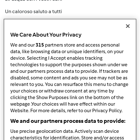
Un caloroso saluto a tutti
We Care About Your Privacy
In cima
We and our
315
partners store and access personal
data, like browsing data or unique identifiers, on your
device. Selecting I Accept enables tracking
Accedi
o
registrati
per poter commentare
technologies to support the purposes shown under we
and our partners process data to provide. If trackers are
Anonimo (non verificato)
disabled, some content and ads you see may not be as
relevant to you. You can resurface this menu to change
your choices or withdraw consent at any time by
clicking the Show Purposes link on the bottom of the
webpage .Your choices will have effect within our
Website. For more details, refer to our Privacy Policy.
We and our partners process data to provide:
Ven, 04/02/2010 - 10:20
#2
Use precise geolocation data. Actively scan device
Altrettanto a voi tutti
characteristics for identification. Store and/or access