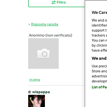
Filtro
I ris
We Care
We and 
Risposta rapida
identifie
support t
Anonimo (non verificato)
trackers 
Dom, 0
You can r
Ho il 
by clicki
have effe
Ringra
We and 
Use preci
Store and
advertis
In cima
develop
List of P
wlapappa
Dom, 0
Ciao 