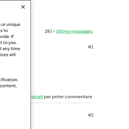
a or unique
es to
28 |
Ultimo messaggio
ide. If
t to you.
#1
t any time
ces will
.
ification.
 content,
Accedi
o
registrati
per poter commentare
#2