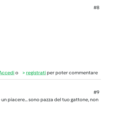
#8
Accedi
o
registrati
per poter commentare
#9
 è un piacere... sono pazza del tuo gattone, non