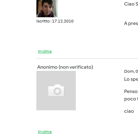
Ciao 
Iscritto : 17.12.2010
A pre
In cima
Anonimo (non verificato)
Dom, 0
Lo spe
Penso 
poco 
ciao
In cima