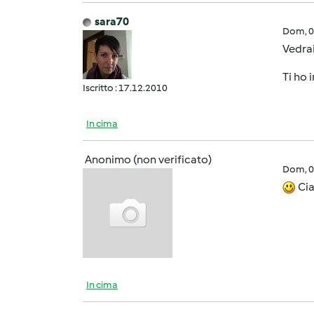
sara70
Dom, 0
Vedrai
Ti ho i
Iscritto : 17.12.2010
In cima
Anonimo (non verificato)
Dom, 0
Cia
In cima