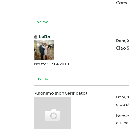
Come s
In cima
LuDo
Dom, 0
Ciao S
Iscritto : 17.04.2010
In cima
Anonimo (non verificato)
Dom, 0
ciao s
benven
culinar