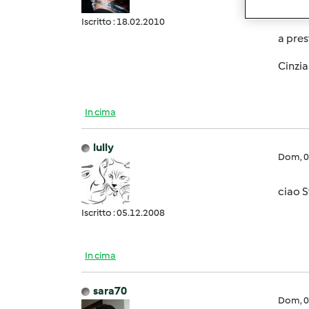
che b
Iscritto : 18.02.2010
a pres
Cinzia
In cima
lully
Dom, 0
ciao S
Iscritto : 05.12.2008
In cima
sara70
Dom, 0