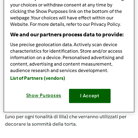
your choices or withdraw consent at any time by
clicking the Show Purposes link on the bottom of the
webpage .Your choices will have effect within our
Website. For more details, refer to our Privacy Policy.
We and our partners process data to provide:
Esecuzione:
Use precise geolocation data. Actively scan device
1. Prendere una piccola quantità di pasta di zucchero e
characteristics for identification. Store and/or access
colorarla a piacere (noi abbiamo usato 3 differenti
information on a device. Personalised advertising and
tonalità di lilla).
content, advertising and content measurement,
audience research and services development.
List of Partners (vendors)
2. Con il matterello stendere la pasta colorata e,
aiutandosi con degli appositi stampini, ricavare tanti
Show Purposes
I Accept
piccoli fiori. Disporre al centro di ogni fiorellino un
confettino d'argento. Creare anche 3 grossi fiori tipo viole
(uno per ogni tonalità di lilla) che verranno utilizzati per
decorare la sommità della torta.