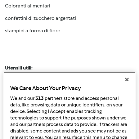
Coloranti alimentari
confettini di zucchero argentati
stampini a forma di fiore
Utensili utili:
matterello
We Care About Your Privacy
vassoio rotondo
We and our
313
partners store and access personal
pennello da cucina
data, like browsing data or unique identifiers, on your
device. Selecting I Accept enables tracking
2 sac à poche (bocchetta a stella e bocchetta circolare
technologies to support the purposes shown under we
and our partners process data to provide. If trackers are
stretta)
disabled, some content and ads you see may not be as
Tappetino di silicone con motivi in rilievo
relevant to you. You can resurface this menu to change