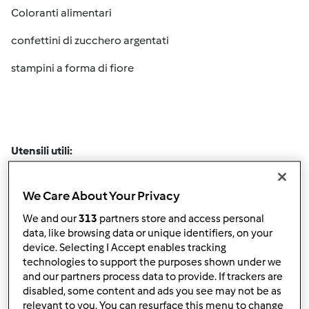
Coloranti alimentari
confettini di zucchero argentati
stampini a forma di fiore
Utensili utili:
matterello
We Care About Your Privacy
vassoio rotondo
We and our
313
partners store and access personal
pennello da cucina
data, like browsing data or unique identifiers, on your
device. Selecting I Accept enables tracking
2 sac à poche (bocchetta a stella e bocchetta circolare
technologies to support the purposes shown under we
and our partners process data to provide. If trackers are
stretta)
disabled, some content and ads you see may not be as
Tappetino di silicone con motivi in rilievo
relevant to you. You can resurface this menu to change