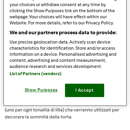
your choices or withdraw consent at any time by
clicking the Show Purposes link on the bottom of the
webpage .Your choices will have effect within our
Website. For more details, refer to our Privacy Policy.
We and our partners process data to provide:
Esecuzione:
Use precise geolocation data. Actively scan device
1. Prendere una piccola quantità di pasta di zucchero e
characteristics for identification. Store and/or access
colorarla a piacere (noi abbiamo usato 3 differenti
information on a device. Personalised advertising and
tonalità di lilla).
content, advertising and content measurement,
audience research and services development.
List of Partners (vendors)
2. Con il matterello stendere la pasta colorata e,
aiutandosi con degli appositi stampini, ricavare tanti
Show Purposes
I Accept
piccoli fiori. Disporre al centro di ogni fiorellino un
confettino d'argento. Creare anche 3 grossi fiori tipo viole
(uno per ogni tonalità di lilla) che verranno utilizzati per
decorare la sommità della torta.