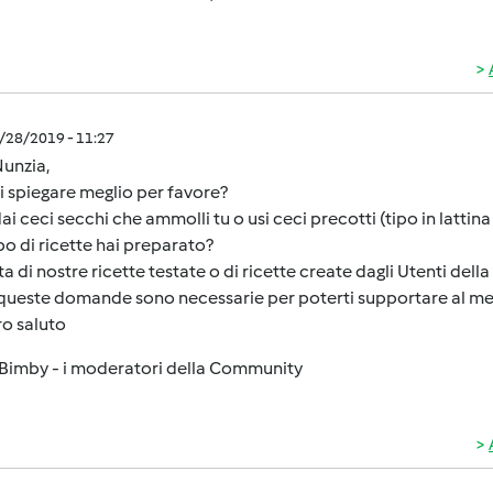
1/28/2019 - 11:27
unzia,
i spiegare meglio per favore?
dai ceci secchi che ammolli tu o usi ceci precotti (tipo in lattina
po di ricette hai preparato?
tta di nostre ricette testate o di ricette create dagli Utenti de
 queste domande sono necessarie per poterti supportare al me
o saluto
Bimby - i moderatori della Community