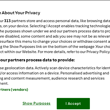
ultati più recenti
10
 About Your Privacy
our
313
partners store and access personal data, like browsing dat
rs, on your device. Selecting I Accept enables tracking technologi
he purposes shown under we and our partners process data to prov
are disabled, some content and ads you see may not be as relevan
2/03/2019 - 19:49
esurface this menu to change your choices or withdraw consent a
vato a cuocere la stessa marca di ceci in una semplice pentola 
ng the Show Purposes link on the bottom of the webpage .Your choi
ct within our Website. For more details, refer to our Privacy Policy
our partners process data to provide:
se geolocation data. Actively scan device characteristics for ident
/or access information on a device. Personalised advertising and
ing and content measurement, audience research and services
ment.
artners (vendors)
2/03/2019 - 19:29
 wrote:
Show Purposes
I Accept
. Però il risultato non è dei migliori 😪