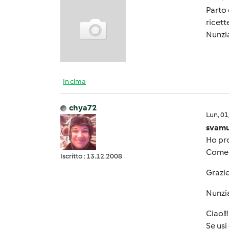
Parto 
ricett
Nunzi
In cima
chya72
Lun, 0
svamu
Ho pro
Come f
Iscritto : 13.12.2008
Grazie
Nunzi
Ciao!!!
Se usi