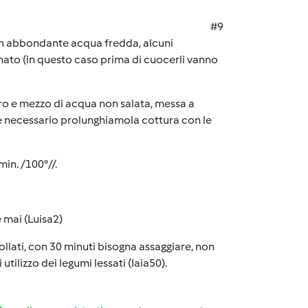
#9
 in abbondante acqua fredda, alcuni
nato (in questo caso prima di cuocerli vanno
tro e mezzo di acqua non salata, messa a
 se necessario prolunghiamola cottura con le
in. /100°//.
e mai (Luisa2)
ollati, con 30 minuti bisogna assaggiare, non
utilizzo dei legumi lessati (Iaia50).