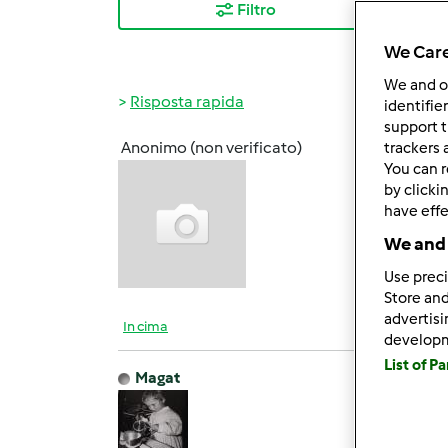
Filtro
I ris
We Care
We and 
Risposta rapida
identifie
support t
Anonimo (non verificato)
trackers 
Dom, 0
You can r
Ho pro
by clicki
have effe
We and 
Use preci
Store and
advertis
In cima
develop
List of P
Magat
Dom, 0
svamu
Grazie