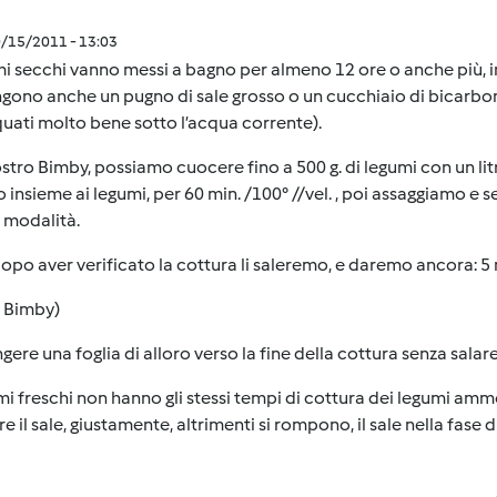
0/15/2011 - 13:03
mi secchi vanno messi a bagno per almeno 12 ore o anche più,
gono anche un pugno di sale grosso o un cucchiaio di bicarbo
uati molto bene sotto l’acqua corrente).
stro Bimby, possiamo cuocere fino a 500 g. di legumi con un li
 insieme ai legumi, per 60 min. /100° //vel. , poi assaggiamo e
 modalità.
opo aver verificato la cottura li saleremo, e daremo ancora: 5 m
 Bimby)
gere una foglia di alloro verso la fine della cottura senza salar
mi freschi non hanno gli stessi tempi di cottura dei legumi amm
e il sale, giustamente, altrimenti si rompono, il sale nella fase di 