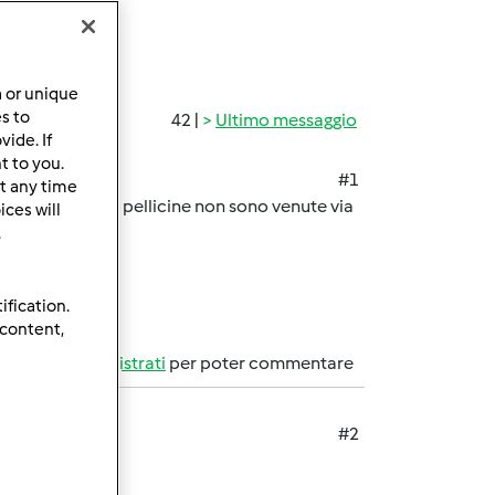
a or unique
es to
42 |
Ultimo messaggio
ide. If
t to you.
#1
t any time
di acciaio e le pellicine non sono venute via
ces will
.
ification.
 content,
Accedi
o
registrati
per poter commentare
#2