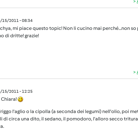
0/15/2011 - 08:34
chya, mi piace questo topic! Non li cucino mai perché...non so
o di dritte! grazie!
0/15/2011 - 12:25
 Chiara!
friggo l'aglio o la cipolla (a seconda dei legumi) nell'olio, poi m
li di circa una dito, il sedano, il pomodoro, l'alloro secco tritur
a.