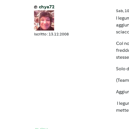
chya72
Sab, 1
I legu
aggiun
sciacq
Iscritto : 13.12.2008
Col no
freddo
stesse
Solo d
(Team
Aggiun
I legu
metter