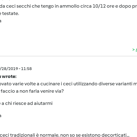
da ceci secchi che tengo in ammollo circa 10/12 ore e dopo p
e testate.
a
1/28/2019 - 11:58
 wrote:
vato varie volte a cucinare i ceci utilizzando diverse varianti 
accio a non farla venire via?
 a chi riesce ad aiutarmi
a
 ceci tradizionali è normale, non so se esistono decorticati...