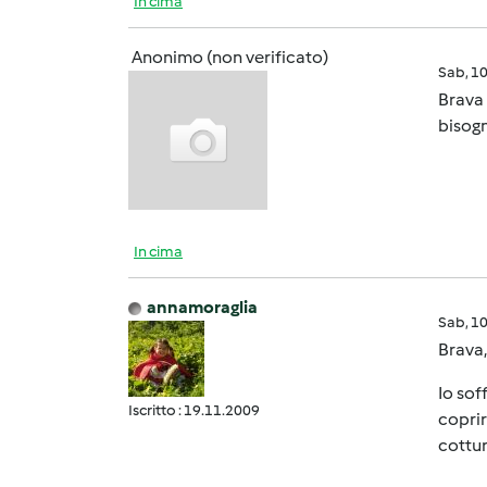
In cima
Anonimo (non verificato)
Sab, 1
Brava 
bisogn
In cima
annamoraglia
Sab, 1
Brava,
Io sof
Iscritto : 19.11.2009
coprir
cottur