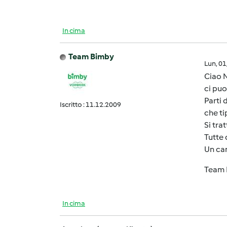
In cima
Team Bimby
Lun, 0
Ciao N
ci puo
Parti 
Iscritto : 11.12.2009
che ti
Si tra
Tutte
Un car
Team 
In cima