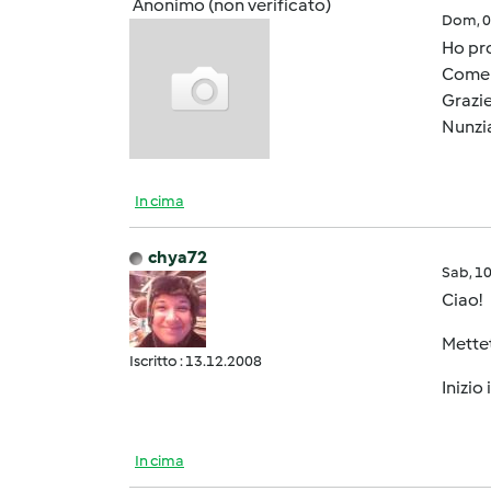
Anonimo (non verificato)
Dom, 0
Ho pro
Come f
Grazie
Nunzi
In cima
chya72
Sab, 1
Ciao!
Mettet
Iscritto : 13.12.2008
Inizio
In cima