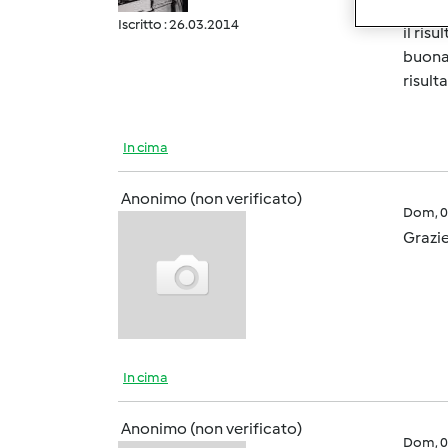
Iscritto : 26.03.2014
il ris
buona 
risult
In cima
Anonimo (non verificato)
Dom, 0
Grazie
In cima
Anonimo (non verificato)
Dom, 0