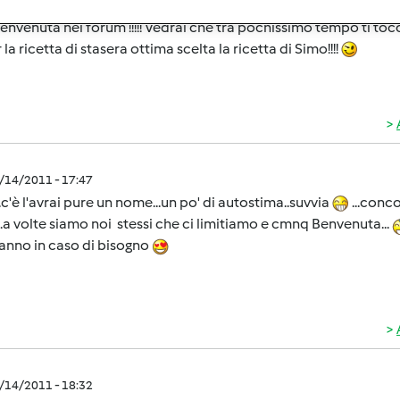
1/14/2011 - 17:24
envenuta nel forum !!!!! Vedrai che tra pochissimo tempo ti to
 la ricetta di stasera ottima scelta la ricetta di Simo!!!!
1/14/2011 - 17:47
..c'è l'avrai pure un nome...un po' di autostima..suvvia
...conc
.a volte siamo noi stessi che ci limitiamo e cmnq Benvenuta...
anno in caso di bisogno
1/14/2011 - 18:32