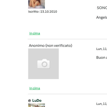
SONO 
Iscritto : 23.10.2010
Angel
In cima
Anonimo (non verificato)
Lun, 1
Buon 
In cima
LuDo
Lun, 1