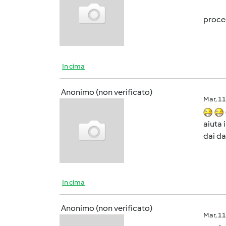
proced
In cima
Anonimo (non verificato)
Mar, 1
aiuta 
dai da
In cima
Anonimo (non verificato)
Mar, 1