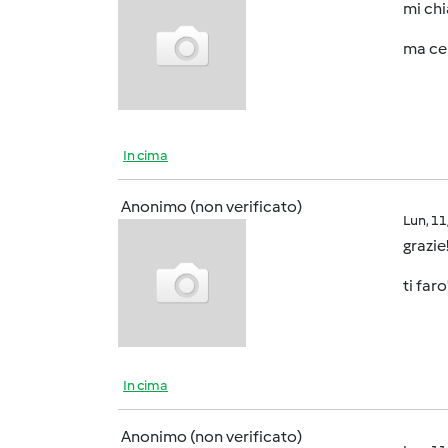
mi chi
ma ce 
In cima
Anonimo (non verificato)
Lun, 1
grazie
ti far
In cima
Anonimo (non verificato)