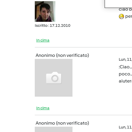
Lun, 1
ciao b
per
Iscritto : 17.12.2010
In cima
Anonimo (non verificato)
Lun, 1
:Ciao.
poco..
aiuter
In cima
Anonimo (non verificato)
Lun, 1