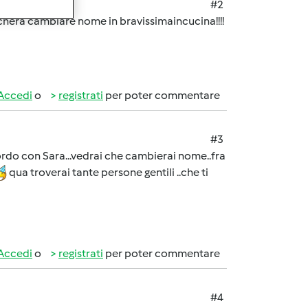
#2
ccherà cambiare nome in bravissimaincucina!!!!
Accedi
o
registrati
per poter commentare
#3
ordo con Sara...vedrai che cambierai nome..fra
qua troverai tante persone gentili ..che ti
Accedi
o
registrati
per poter commentare
#4