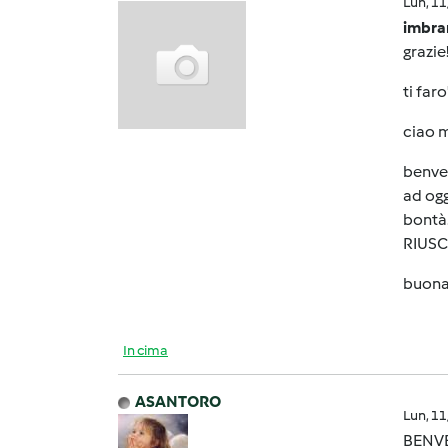
Lun, 1
imbra
grazie
ti far
ciao m
benven
ad ogg
bontà.
RIUSCI
buona
In cima
ASANTORO
Lun, 1
BENV