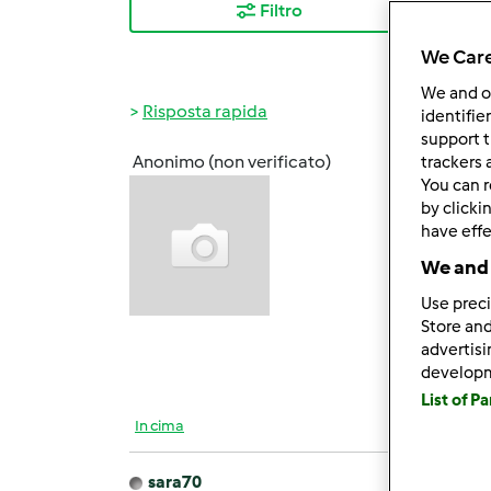
Filtro
I ris
We Care
We and 
Risposta rapida
identifie
support t
Anonimo (non verificato)
trackers 
Lun, 1
You can r
ho app
by clicki
poco..
have effe
We and 
di com
Use preci
Store and
advertis
develop
List of P
In cima
sara70