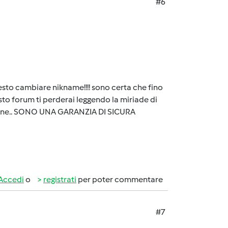
#6
esto cambiare nikname!!!! sono certa che fino
to forum ti perderai leggendo la miriade di
bimbyne.. SONO UNA GARANZIA DI SICURA
Accedi
o
registrati
per poter commentare
#7