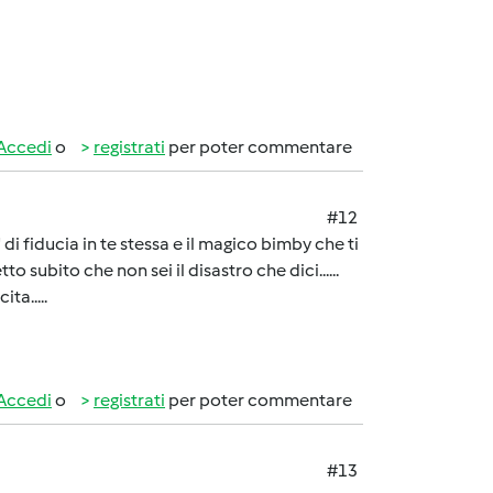
Accedi
o
registrati
per poter commentare
#12
di fiducia in te stessa e il magico bimby che ti
to subito che non sei il disastro che dici......
ta.....
Accedi
o
registrati
per poter commentare
#13