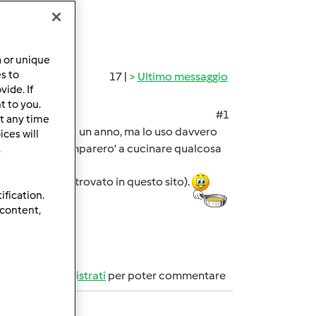
a or unique
es to
17 |
Ultimo messaggio
ide. If
t to you.
#1
t any time
l bimby da più di un anno, ma lo uso davvero
ces will
 migliorero' e imparero' a cucinare qualcosa
.
ricetta che ho trovato in questo sito).
ification.
 content,
Accedi
o
registrati
per poter commentare