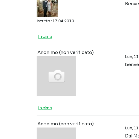
Benven
Iscritto : 17.04.2010
In cima
Anonimo (non verificato)
Lun, 1
benven
In cima
Anonimo (non verificato)
Lun, 1
Dai Ma