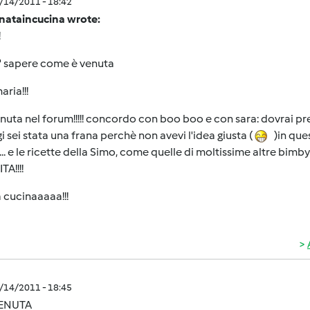
1/14/2011 - 18:42
nataincucina wrote:
!
o' sapere come è venuta
aria!!!
uta nel forum!!!!! concordo con boo boo e con sara: dovrai pr
i sei stata una frana perchè non avevi l'idea giusta (
)in ques
.. e le ricette della Simo, come quelle di moltissime altre 
TA!!!!
 cucinaaaaa!!!
1/14/2011 - 18:45
ENUTA