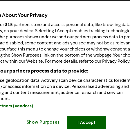
ultati più recenti
10
 About Your Privacy
our
315
partners store and access personal data, like browsing dat
rs, on your device. Selecting I Accept enables tracking technologi
he purposes shown under we and our partners process data to prov
are disabled, some content and ads you see may not be as relevan
1/14/2011 - 17:18
esurface this menu to change your choices or withdraw consent a
ena scoperto questo sito e l'ho trovato subito utilissimo! ho i
ng the Show Purposes link on the bottom of the webpage .Your choi
.cucino malissimo e spero tanto che leggendo le vostre ricette
ct within our Website. For more details, refer to our Privacy Policy
our partners process data to provide:
mestibile (stasera provo i bocconcini di pollo al limone con la 
se geolocation data. Actively scan device characteristics for ident
/or access information on a device. Personalised advertising and
ing and content measurement, audience research and services
ment.
artners (vendors)
Show Purposes
I Accept