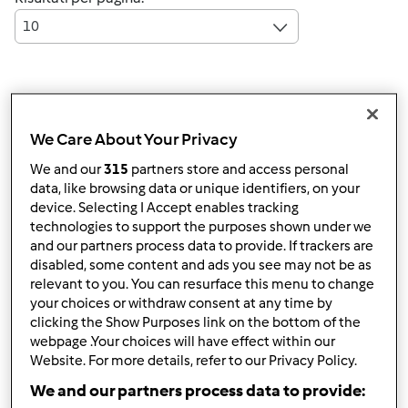
10
Risposta rapida
6 |
Ultimo messaggio
We Care About Your Privacy
Anonimo (non verificato)
We and our
315
partners store and access personal
data, like browsing data or unique identifiers, on your
device. Selecting I Accept enables tracking
technologies to support the purposes shown under we
and our partners process data to provide. If trackers are
disabled, some content and ads you see may not be as
relevant to you. You can resurface this menu to change
Mar, 05/11/2010 - 09:41
#1
your choices or withdraw consent at any time by
clicking the Show Purposes link on the bottom of the
:_
4:
ciao a tutte... mi sono appena iscritta al forum. mi
webpage .Your choices will have effect within our
chiamo Rosaria e scrivo da nichelino (TO) ho quasi 29
Website. For more details, refer to our Privacy Policy.
anni e mi piacerebbe confrontarmi con voi grazie
We and our partners process data to provide: