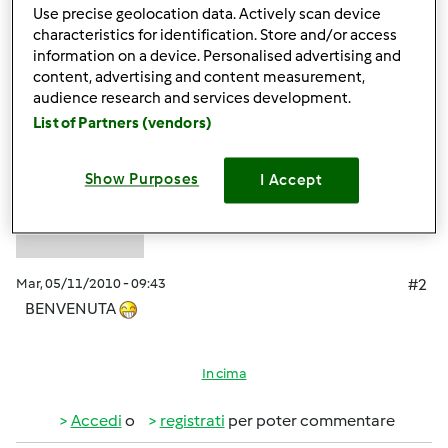
Use precise geolocation data. Actively scan device
In cima
characteristics for identification. Store and/or access
information on a device. Personalised advertising and
Accedi
o
registrati
per poter commentare
content, advertising and content measurement,
audience research and services development.
Anonimo (non verificato)
List of Partners (vendors)
Show Purposes
I Accept
Mar, 05/11/2010 - 09:43
#2
BENVENUTA
In cima
Accedi
o
registrati
per poter commentare