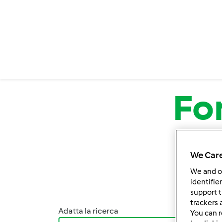
Salta al contenuto principale
Fo
We Care
We and 
identifie
support t
trackers 
Adatta la ricerca
Ordina
You can r