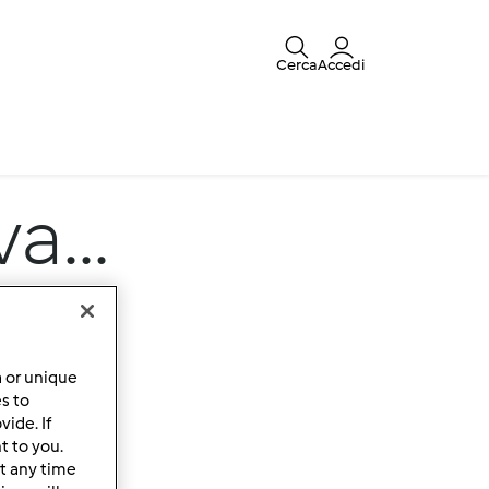
Cerca
Accedi
a...
a or unique
es to
ide. If
t to you.
t any time