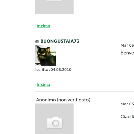
In cima
BUONGUSTAIA73
Mar, 0
benve
Iscritto : 04.03.2010
In cima
Anonimo (non verificato)
Mar, 0
Ciao 