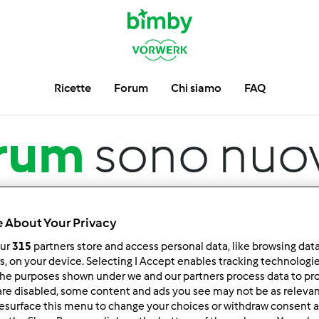
Ricette
Forum
Chi siamo
FAQ
rum
sono nuov
 About Your Privacy
our
315
partners store and access personal data, like browsing dat
rs, on your device. Selecting I Accept enables tracking technologi
he purposes shown under we and our partners process data to prov
are disabled, some content and ads you see may not be as relevan
 per:
Risultati per pagina:
esurface this menu to change your choices or withdraw consent a