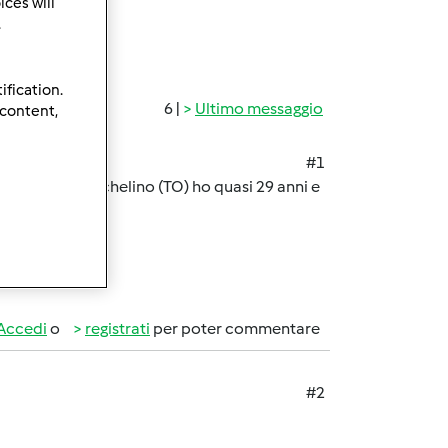
ces will
.
ification.
6 |
Ultimo messaggio
 content,
#1
a e scrivo da nichelino (TO) ho quasi 29 anni e
Accedi
o
registrati
per poter commentare
#2