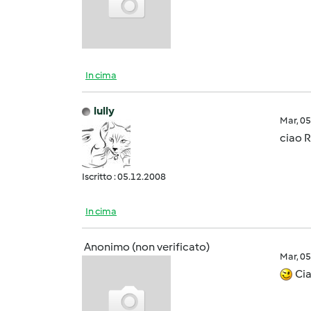
In cima
lully
Mar, 0
ciao R
Iscritto : 05.12.2008
In cima
Anonimo (non verificato)
Mar, 0
Cia