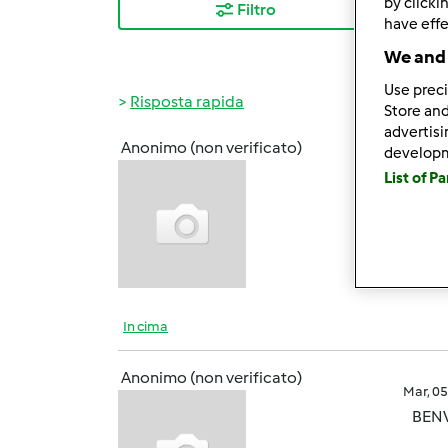
by clicki
Filtro
I ris
have effe
We and 
Use preci
Risposta rapida
Store and
advertis
Anonimo (non verificato)
develop
Mar, 0
List of P
:_
4:
ci
mi pi
In cima
Anonimo (non verificato)
Mar, 0
BEN