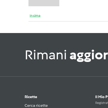
In cima
Rimani
aggio
Ricette
Il Mio 
Registrat
Cerca ricette