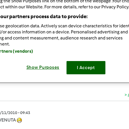
ng the Show Purposes link on the bottom of the webpage .Your choi
ultati più recenti
10
ct within our Website. For more details, refer to our Privacy Policy
our partners process data to provide:
se geolocation data. Actively scan device characteristics for ident
/or access information on a device. Personalised advertising and
ing and content measurement, audience research and services
ment.
5/11/2010 - 09:41
artners (vendors)
ao a tutte... mi sono appena iscritta al forum. mi chiamo Rosari
acerebbe confrontarmi con voi grazie
Show Purposes
I Accept
5/11/2010 - 09:43
VENUTA