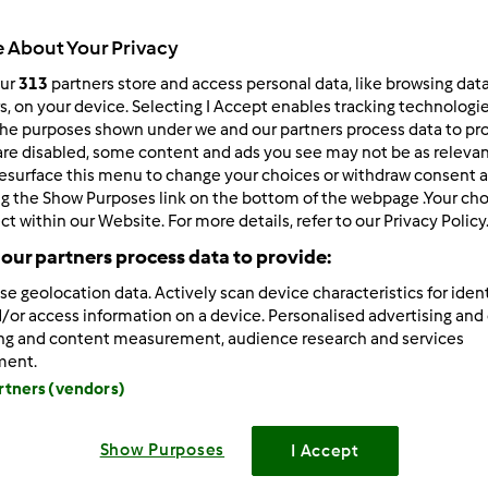
ultati più recenti
10
 About Your Privacy
our
313
partners store and access personal data, like browsing dat
rs, on your device. Selecting I Accept enables tracking technologi
he purposes shown under we and our partners process data to prov
are disabled, some content and ads you see may not be as relevan
esurface this menu to change your choices or withdraw consent a
2/02/2014 - 10:37
ng the Show Purposes link on the bottom of the webpage .Your choi
orno a tutti..mi chiamo Giusy..e sto aspettando ke arrivi il mio 
ct within our Website. For more details, refer to our Privacy Policy
 di aiuto..essendo una principiante..un bacione..
our partners process data to provide:
se geolocation data. Actively scan device characteristics for ident
/or access information on a device. Personalised advertising and
ing and content measurement, audience research and services
ment.
artners (vendors)
2/02/2014 - 11:17
Show Purposes
I Accept
nuta giusy91