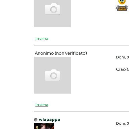
In cima
Anonimo (non verificato)
Dom, 0
Ciao 
In cima
wlapappa
Dom, 0