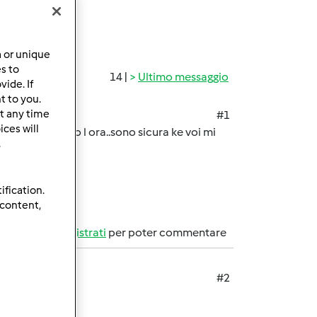
a or unique
es to
14 |
Ultimo messaggio
ide. If
t to you.
t any time
#1
ces will
bimby..non vedo l ora..sono sicura ke voi mi
.
ification.
 content,
Accedi
o
registrati
per poter commentare
#2