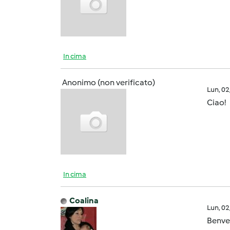
In cima
Anonimo (non verificato)
Lun, 0
Ciao!
In cima
Coalina
Lun, 0
Benve