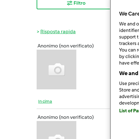
Filtro
I ris
We Care
We and 
identifie
Risposta rapida
support t
trackers 
Anonimo (non verificato)
You can r
Dom, 0
by clicki
Buongi
have effe
sarete
We and 
Use preci
Store and
advertis
In cima
develop
List of P
Anonimo (non verificato)
Dom, 0
benve