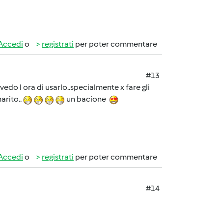
Accedi
o
registrati
per poter commentare
#13
vedo l ora di usarlo..specialmente x fare gli
arito..
un bacione
Accedi
o
registrati
per poter commentare
#14