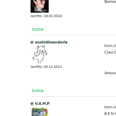
Benve
Iscritto : 18.02.2010
In cima
occhidimandorla
Dom, 0
Ciao 
Iscritto : 20.11.2012
Anton
In cima
V.A.M.P.
Dom, 0
B E N V 