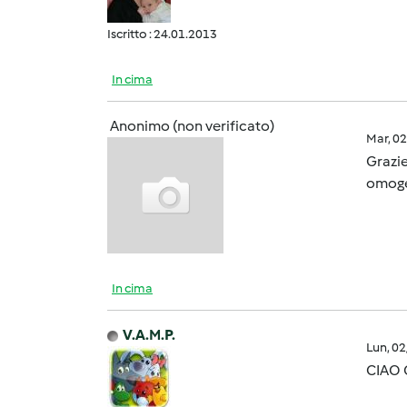
Iscritto : 24.01.2013
In cima
Anonimo (non verificato)
Mar, 0
Grazie
omogen
In cima
V.A.M.P.
Lun, 0
CIAO 