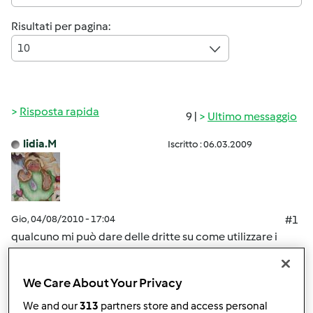
Risultati per pagina:
10
Risposta rapida
9 |
Ultimo messaggio
lidia.M
Iscritto : 06.03.2009
Gio, 04/08/2010 - 17:04
#1
qualcuno mi può dare delle dritte su come utilizzare i
pomodori verdi? mi hanno regalato un paio di chili di
pomodori poco più grandi di quelli a ciliegina che
We Care About Your Privacy
provengono dalla Sardegna che assomigliano a quelli
insalatari e mi piacerebbe utilizzarli al meglio.
We and our
313
partners store and access personal