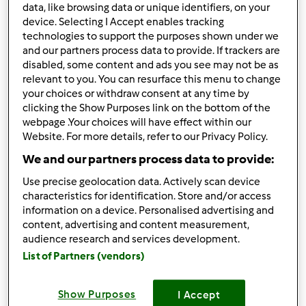
data, like browsing data or unique identifiers, on your
Consigli?????
device. Selecting I Accept enables tracking
technologies to support the purposes shown under we
and our partners process data to provide. If trackers are
In cima
disabled, some content and ads you see may not be as
relevant to you. You can resurface this menu to change
your choices or withdraw consent at any time by
Accedi
o
registrati
per poter commentare
clicking the Show Purposes link on the bottom of the
webpage .Your choices will have effect within our
m.assu (non verificato)
Website. For more details, refer to our Privacy Policy.
We and our partners process data to provide:
Use precise geolocation data. Actively scan device
characteristics for identification. Store and/or access
information on a device. Personalised advertising and
content, advertising and content measurement,
audience research and services development.
Gio, 04/08/2010 - 19:21
#2
List of Partners (vendors)
Ho appena inserito una ricetta veloce e pratica
"antipasto semplice ai pomodori verdi", corri vai a
vederla!!!
Show Purposes
I Accept