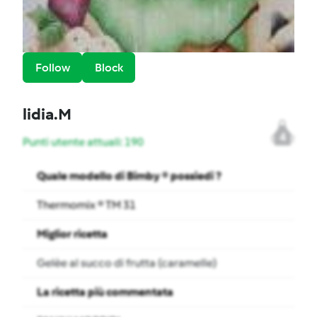
Follow
Block
lidia.M
4
Punti utente attuali: 190
Quale modello di Bimby ® possiedi ?
Thermomix ® TM 31
Miglior ricetta
Gelèe al succo di frutta (caramelle)
La ricetta più commentata