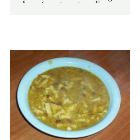
0
2
--
--
10