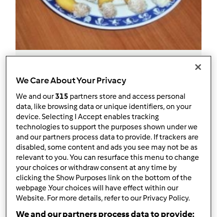
MEZZELUNE AL COCCO
We Care About Your Privacy
da
lidia.M
We and our
315
partners store and access personal
data, like browsing data or unique identifiers, on your
device. Selecting I Accept enables tracking
0
2
--
--
0
technologies to support the purposes shown under we
and our partners process data to provide. If trackers are
disabled, some content and ads you see may not be as
relevant to you. You can resurface this menu to change
your choices or withdraw consent at any time by
clicking the Show Purposes link on the bottom of the
webpage .Your choices will have effect within our
Website. For more details, refer to our Privacy Policy.
We and our partners process data to provide: