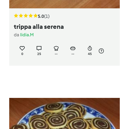
5.0
(1)
trippa alla serena
da
lidia.M
0
25
--
--
45