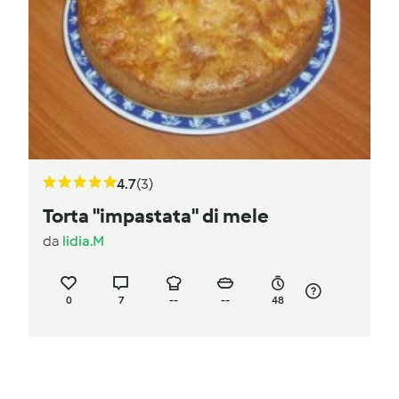
4.7
(3)
Torta "impastata" di mele
da
lidia.M
0
7
--
--
48