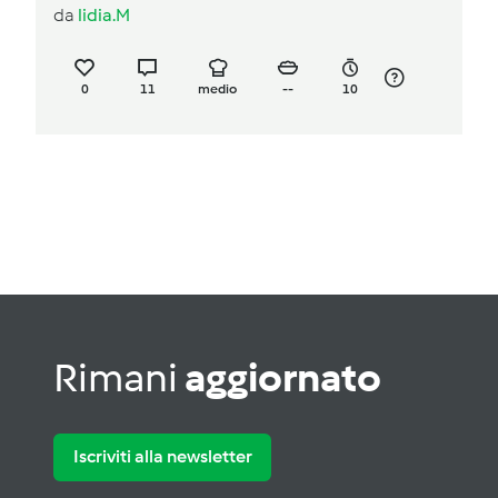
da
lidia.M
0
11
medio
--
10
Rimani
aggiornato
Iscriviti alla newsletter