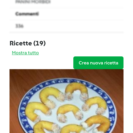
PANINI MORBIDI
Commenti
336
Ricette
(19)
Mostra tutto
Crea nuova ricetta