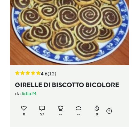
4.6
(12)
GIRELLE DI BISCOTTO BICOLORE
da
lidia.M
0
57
--
--
0