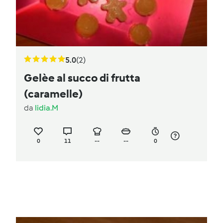
5.0
(2)
Gelèe al succo di frutta
(caramelle)
da
lidia.M
0
11
--
--
0