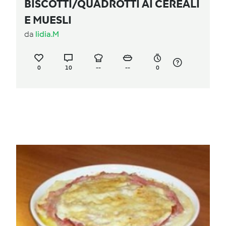
BISCOTTI/QUADROTTI AI CEREALI
E MUESLI
da
lidia.M
0
10
--
--
0