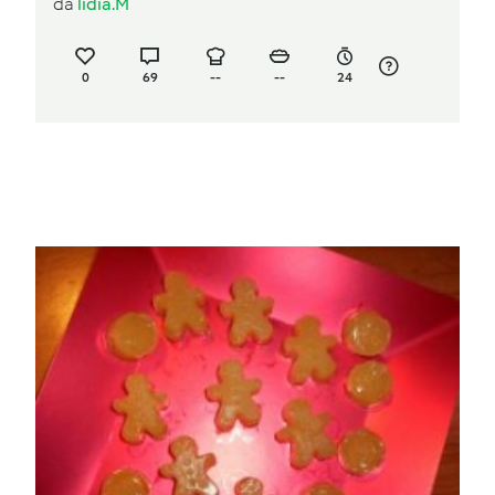
da
lidia.M
0
69
--
--
24