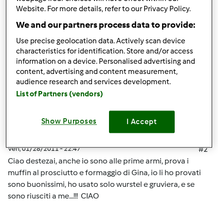
Website. For more details, refer to our Privacy Policy.
non ho il pennello per spalare sopra, cosa posso usare?
We and our partners process data to provide:
Use precise geolocation data. Actively scan device
In cima
characteristics for identification. Store and/or access
information on a device. Personalised advertising and
content, advertising and content measurement,
Accedi
o
registrati
per poter commentare
audience research and services development.
List of Partners (vendors)
mammameri
Iscritto : 07.12.2010
Show Purposes
I Accept
Ven, 01/28/2011 - 22:47
#2
Ciao destezai, anche io sono alle prime armi, prova i
muffin al prosciutto e formaggio di Gina, io li ho provati
sono buonissimi, ho usato solo wurstel e gruviera, e se
sono riusciti a me...!!! CIAO