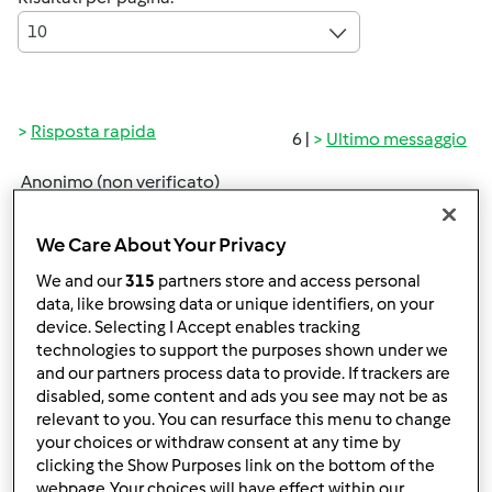
10
Risposta rapida
6 |
Ultimo messaggio
Anonimo (non verificato)
We Care About Your Privacy
We and our
315
partners store and access personal
data, like browsing data or unique identifiers, on your
device. Selecting I Accept enables tracking
technologies to support the purposes shown under we
Ven, 01/28/2011 - 22:18
#1
and our partners process data to provide. If trackers are
ciao, ho dei wurstel in frigo. cosa posso cucinare?
disabled, some content and ads you see may not be as
relevant to you. You can resurface this menu to change
ho visto delle ricette molto sfiziose, ma siccome è da
your choices or withdraw consent at any time by
pochi giorni che ho il mio bimby e fin'ora non ero un
clicking the Show Purposes link on the bottom of the
grnche in cucina ho ancora paura ha fare dei paninetti.
webpage .Your choices will have effect within our